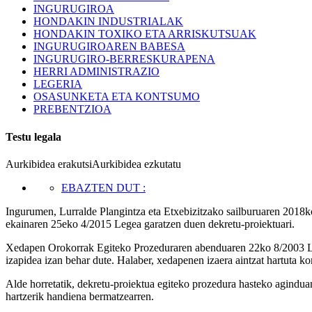
INGURUGIROA
HONDAKIN INDUSTRIALAK
HONDAKIN TOXIKO ETA ARRISKUTSUAK
INGURUGIROAREN BABESA
INGURUGIRO-BERRESKURAPENA
HERRI ADMINISTRAZIO
LEGERIA
OSASUNKETA ETA KONTSUMO
PREBENTZIOA
Testu legala
Aurkibidea erakutsi
Aurkibidea ezkutatu
EBAZTEN DUT
:
Ingurumen, Lurralde Plangintza eta Etxebizitzako sailburuaren 2018k
ekainaren 25eko 4/2015 Legea garatzen duen dekretu-proiektuari.
Xedapen Orokorrak Egiteko Prozeduraren abenduaren 22ko 8/2003 Legek
izapidea izan behar dute. Halaber, xedapenen izaera aintzat hartuta ko
Alde horretatik, dekretu-proiektua egiteko prozedura hasteko aginduan 
hartzerik handiena bermatzearren.