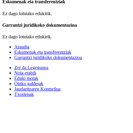
Eskumenak eta transferentziak
Ez dago lotutako edukirik.
Garrantzi juridikoko dokumentazioa
Ez dago lotutako edukirik.
Araudia
Eskumenak eta transferentziak
Garrantzi juridikoko dokumentazioa
Zer da Legegunea
Nola erabili
Eduki motak
Ohiko galderak
Jaurlaritzaren Kontseilua
Txostenak