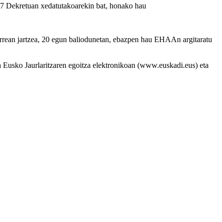
2017 Dekretuan xedatutakoarekin bat, honako hau
urrean jartzea, 20 egun baliodunetan, ebazpen hau EHAAn argitaratu
a Eusko Jaurlaritzaren egoitza elektronikoan (www.euskadi.eus) eta