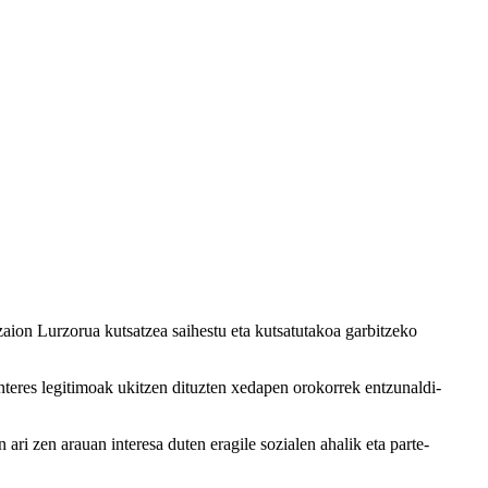
aion Lurzorua kutsatzea saihestu eta kutsatutakoa garbitzeko
teres legitimoak ukitzen dituzten xedapen orokorrek entzunaldi-
ari zen arauan interesa duten eragile sozialen ahalik eta parte-