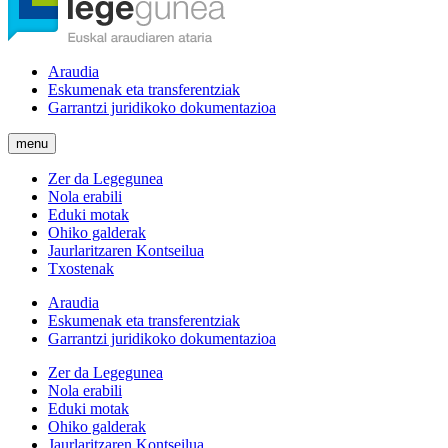
Araudia
Eskumenak eta transferentziak
Garrantzi juridikoko dokumentazioa
menu
Zer da Legegunea
Nola erabili
Eduki motak
Ohiko galderak
Jaurlaritzaren Kontseilua
Txostenak
Araudia
Eskumenak eta transferentziak
Garrantzi juridikoko dokumentazioa
Zer da Legegunea
Nola erabili
Eduki motak
Ohiko galderak
Jaurlaritzaren Kontseilua