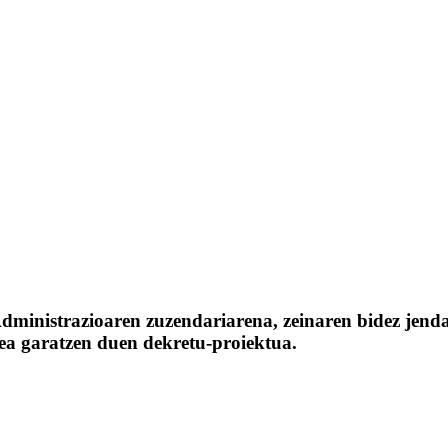
istrazioaren zuzendariarena, zeinaren bidez jendaur
ea garatzen duen dekretu-proiektua.