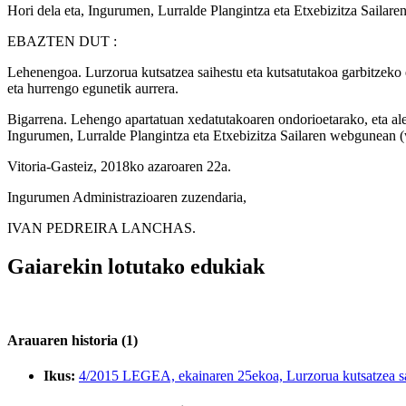
Hori dela eta, Ingurumen, Lurralde Plangintza eta Etxebizitza Sailar
EBAZTEN DUT
:
Lehenengoa. Lurzorua kutsatzea saihestu eta kutsatutakoa garbitzek
eta hurrengo egunetik aurrera.
Bigarrena. Lehengo apartatuan xedatutakoaren ondorioetarako, eta ale
Ingurumen, Lurralde Plangintza eta Etxebizitza Sailaren webgunean
Vitoria-Gasteiz, 2018ko azaroaren 22a.
Ingurumen Administrazioaren zuzendaria,
IVAN PEDREIRA LANCHAS.
Gaiarekin lotutako edukiak
Arauaren historia (1)
Ikus:
4/2015 LEGEA, ekainaren 25ekoa, Lurzorua kutsatzea sai