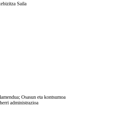
ebizitza Saila
tolamendua; Osasun eta kontsumoa
herri administrazioa