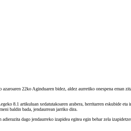
o azaroaren 22ko Aginduaren bidez, aldez aurretiko onespena eman zitz
o 8.1 artikuluan xedatutakoaren arabera, herritarren eskubide eta in
meni baldin bada, jendaurrean jarriko dira.
adierazita dago jendaurreko izapidea egitea egin behar zela izapidetzen 