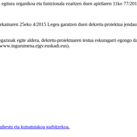
en egitura organikoa eta funtzionala ezartzen duen apirilaren 11ko 77/
o ekainaren 25eko 4/2015 Legea garatzen duen dekretu-proiektua jenda
gazioak egite aldera, dekretu-proiektuaren testua eskuragarri egongo d
 (www.ingurumena.ejgv.euskadi.eus).
hestu eta kutsatutakoa garbitzekoa.