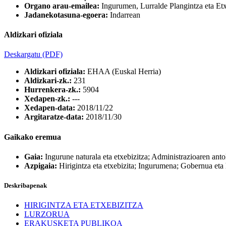
Organo arau-emailea:
Ingurumen, Lurralde Plangintza eta Etx
Jadanekotasuna-egoera:
Indarrean
Aldizkari ofiziala
Deskargatu
(PDF)
Aldizkari ofiziala:
EHAA (Euskal Herria)
Aldizkari-zk.:
231
Hurrenkera-zk.:
5904
Xedapen-zk.:
---
Xedapen-data:
2018/11/22
Argitaratze-data:
2018/11/30
Gaikako eremua
Gaia:
Ingurune naturala eta etxebizitza; Administrazioaren an
Azpigaia:
Hirigintza eta etxebizita; Ingurumena; Gobernua eta 
Deskribapenak
HIRIGINTZA ETA ETXEBIZITZA
LURZORUA
ERAKUSKETA PUBLIKOA