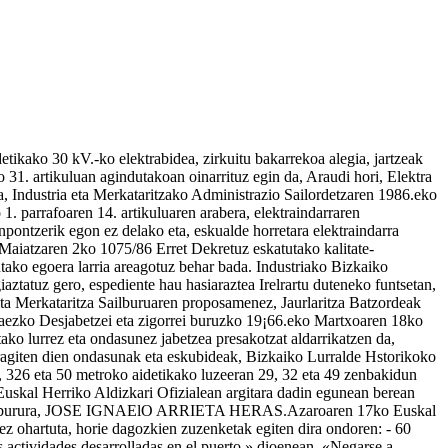
tikako 30 kV.-ko elektrabidea, zirkuitu bakarrekoa alegia, jartzeak
1. artikuluan agindutakoan oinarrituz egin da, Araudi hori, Elektra
, Industria eta Merkataritzako Administrazio Sailordetzaren 1986.eko
 parrafoaren 14. artikuluaren arabera, elektraindarraren
pontzerik egon ez delako eta, eskualde horretara elektraindarra
, Maiatzaren 2ko 1075/86 Erret Dekretuz eskatutako kalitate-
utako egoera larria areagotuz behar bada. Industriako Bizkaiko
aztatuz gero, espediente hau hasiaraztea Irelrartu duteneko funtsetan,
eta Merkataritza Sailburuaren proposamenez, Jaurlaritza Batzordeak
ezko Desjabetzei eta zigorrei buruzko 19¡66.eko Martxoaren 18ko
ko lurrez eta ondasunez jabetzea presakotzat aldarrikatzen da,
ragiten dien ondasunak eta eskubideak, Bizkaiko Lurralde Hstorikoko
, 326 eta 50 metroko aidetikako luzeeran 29, 32 eta 49 zenbakidun
uskal Herriko Aldizkari Ofizialean argitara dadin egunean berean
Sailburura, JOSE IGNAElO ARRIETA HERAS.Azaroaren 17ko Euskal
ez ohartuta, horie dagozkien zuzenketak egiten dira ondoren: - 60
s actividades desarrolladas en el puerto.» dioenean, «Negarse a