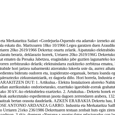
 eta Merkataritza Sailari «Gordejuela-Oquendo eta adarrak» izeneko aide
la eskatu dio. Martxoaren 18ko 10/1966 Legea garatzen duen Araudiko 3
riaren 20ko 2619/1966 Dekretuz onartu zelarik. Aipatutako elektrabidea
aratu berariz, deklarazio horrek, Urriaren 20ko 2619/196G Dekretuko 1.
at ematen da Presaka Jabetzea, eragindako jabe guztien lagunarteko kon
rorren zerbitzurako delarik; elektraindarra zuzkitzeko zerbitzua ematea
rabide hori jartzea nabarmenki atzeratuko lukeela uste da, aurrez aihat
dientea bideratu oudoren eta, izapideratze-organuak, bertara loanda egi
raztezko zirkunstantziarik, ez dagoela diño. Hori horrela, Industria 
RARAKITZEN DUT: 1. Artikulua.- Elektra Instalazioen alorreko Nahita
n aurrikusitako ondorioetarako, ezarritako igarobide-zorrak grahatuta
ako 30 kV.-ko elektrabielea ezartzeko. 2. Artukulua.- Dekretu honek e
leak aurkeztutako espedientean jasota dagoen zerrendaren arabera, 132
eta emaitzak bertan orasota daudelarik. AZKEN ERABAKIA Dekretu hau, E
aria, JOSE ANTONlO ARDANZA GARRO. Industria eta Merkataritza 
ko Urriaren 21eko 236/1986 Dekretuaren testuan zenbait huts egin ziren
n koadroan, 3 zkia. duenean «Negarse a aportar datos relacionados con la