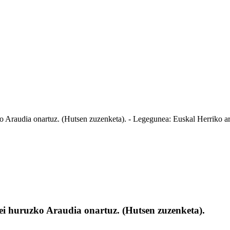
audia onartuz. (Hutsen zuzenketa). - Legegunea: Euskal Herriko arau
 huruzko Araudia onartuz. (Hutsen zuzenketa).