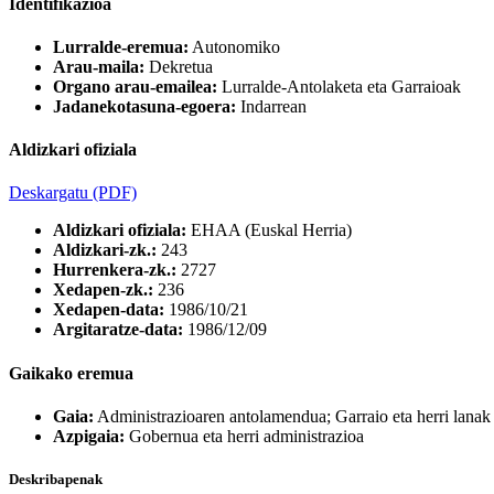
Identifikazioa
Lurralde-eremua:
Autonomiko
Arau-maila:
Dekretua
Organo arau-emailea:
Lurralde-Antolaketa eta Garraioak
Jadanekotasuna-egoera:
Indarrean
Aldizkari ofiziala
Deskargatu
(PDF)
Aldizkari ofiziala:
EHAA (Euskal Herria)
Aldizkari-zk.:
243
Hurrenkera-zk.:
2727
Xedapen-zk.:
236
Xedapen-data:
1986/10/21
Argitaratze-data:
1986/12/09
Gaikako eremua
Gaia:
Administrazioaren antolamendua; Garraio eta herri lanak
Azpigaia:
Gobernua eta herri administrazioa
Deskribapenak