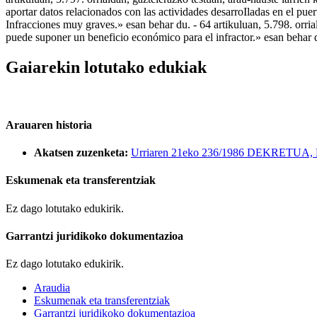
aportar datos relacionados con las actividades desarroIladas en el pue
Infracciones muy graves.» esan behar du. - 64 artikuluan, 5.798. orri
puede suponer un beneficio económico para el infractor.» esan behar 
Gaiarekin lotutako edukiak
Arauaren historia
Akatsen zuzenketa:
Urriaren 21eko 236/1986 DEKRETUA, Po
Eskumenak eta transferentziak
Ez dago lotutako edukirik.
Garrantzi juridikoko dokumentazioa
Ez dago lotutako edukirik.
Araudia
Eskumenak eta transferentziak
Garrantzi juridikoko dokumentazioa