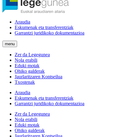
Araudia
Eskumenak eta transferentziak
Garrantzi juridikoko dokumentazioa
menu
Zer da Legegunea
Nola erabili
Eduki motak
Ohiko galderak
Jaurlaritzaren Kontseilua
Txostenak
Araudia
Eskumenak eta transferentziak
Garrantzi juridikoko dokumentazioa
Zer da Legegunea
Nola erabili
Eduki motak
Ohiko galderak
Jaurlaritzaren Kontseilua