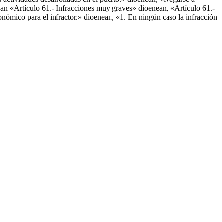
stuan «Artículo 61.- Infracciones muy graves» dioenean, «Artículo 61.-
onómico para el infractor.» dioenean, «1. En ningún caso la infracción