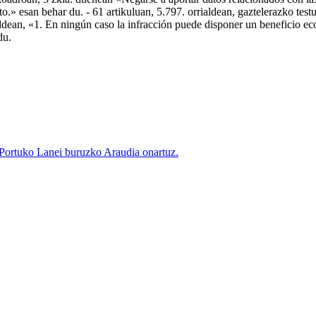
rto.» esan behar du. - 61 artikuluan, 5.797. orrialdean, gaztelerazko te
aldean, «1. En ningún caso la infracción puede disponer un beneficio ec
du.
rtuko Lanei buruzko Araudia onartuz.