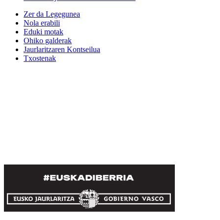
Zer da Legegunea
Nola erabili
Eduki motak
Ohiko galderak
Jaurlaritzaren Kontseilua
Txostenak