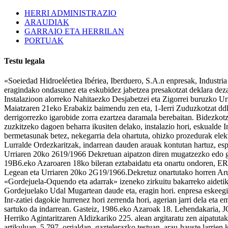
HERRI ADMINISTRAZIO
ARAUDIAK
GARRAIO ETA HERRILAN
PORTUAK
Testu legala
«Soeiedad Hidroeléetiea Ibériea, Iberduero, S.A.n enpresak, Industria
eragindako ondasunez eta eskubidez jabetzea presakotzat deklara deza
Instalazioon alorreko Nahitaezko Desjabetzei eta Zigorrei buruzko Ur
Maiatzaren 21eko Erabakiz baimendu zen eta, 1-Ierri Zuduzkotzat ddkl
derrigorrezko igarobide zorra ezartzea daramala berebaitan. Bidezkotz
zuzkitzeko dagoen beharra ikusiten delako, instalazio hori, eskualde I
bermetasunak betez, nekegarria dela ohartuta, ohizko prozedurak elekt
Lurralde Ordezkaritzak, indarrean dauden arauak kontutan hartuz, espe
Urriaren 20ko 2619/1966 Dekretuan aipatzon diren mugatzezko edo gale
19B6.eko Azaroaren 18ko bileran eztabaidatu eta onartu ondoren, E
Legean eta Urriaren 20ko 2G19/1966.Dekretuz onartutako horren Arudia
«Gordejuela-Oquendo eta adarrak» izeneko zirkuitu bakarreko aidetik
Gordejuelako Udal Mugartean daude eta, eragin hori. enpresa eskeegi
Inr-zatiei dagokie hurrenez hori zerrenda hori, agerian jarri dela 
sartuko da indarrean. Gasteiz, 1986.eko Azaroak 18. Lehendak
Herriko Agintaritzaren AIdizkariko 225. alean argitaratu zen aipatuta
artikuluan, 5.797. orrialdan, gaztelerazko testuan, arau-hauste larrie