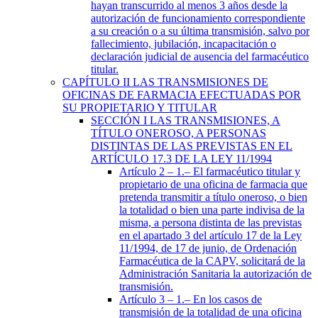
hayan transcurrido al menos 3 años desde la
autorización de funcionamiento correspondiente
a su creación o a su última transmisión, salvo por
fallecimiento, jubilación, incapacitación o
declaración judicial de ausencia del farmacéutico
titular.
CAPÍTULO
II
LAS TRANSMISIONES DE
OFICINAS DE FARMACIA EFECTUADAS POR
SU PROPIETARIO Y TITULAR
SECCIÓN
I
LAS TRANSMISIONES, A
TÍTULO ONEROSO, A PERSONAS
DISTINTAS DE LAS PREVISTAS EN EL
ARTÍCULO 17.3 DE LA LEY 11/1994
Artículo 2
– 1.– El farmacéutico titular y
propietario de una oficina de farmacia que
pretenda transmitir a título oneroso, o bien
la totalidad o bien una parte indivisa de la
misma, a persona distinta de las previstas
en el apartado 3 del artículo 17 de la Ley
11/1994, de 17 de junio, de Ordenación
Farmacéutica de la CAPV, solicitará de la
Administración Sanitaria la autorización de
transmisión.
Artículo 3
– 1.– En los casos de
transmisión de la totalidad de una oficina