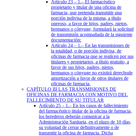
Artículo 23
– 1.– El farmacéutico
propietario y titular de una oficina de
farmacia, que pretenda transmitir una
porción indivisa de la misma, a título
oneroso, a favor de hijos, padres, nietos,
hermanos o cónyuge, formulará la solicitud
de transmisión acompañada de la siguiente
documentación:
Artículo 24
– 1.– En las transmisiones de
la totalidad, o de porción indivisa, de
oficinas de farmacia que se realicen por sus
titulares y propietarios, a título gratuito, a
favor de sus hijos, padres, nietos,
hermanos o cónyuge no existirá derechode
amortización a favor de otros titulares de
oficinas de farmacia.
CAPÍTULO
III
LAS TRANSMISIONES DE
OFICINAS DE FARMACIA CON MOTIVO DEL
FALLECIMIENTO DE SU TITULAR
Artículo 25
– 1.– En los casos de fallecimiento
del farmacéutico titular de la oficina de farmacia,
los herederos deberán comunicar a la
Administración Sanitaria, en el plazo de 10 días,
su voluntad de cerrar definitivamente o de
transmitir la oficina de farmacia. Dicha