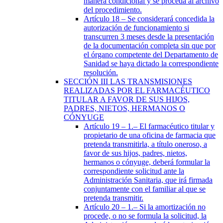
manera condicional y se proceda al archivo
del procedimiento.
Artículo 18
– Se considerará concedida la
autorización de funcionamiento si
transcurren 3 meses desde la presentación
de la documentación completa sin que por
el órgano competente del Departamento de
Sanidad se haya dictado la correspondiente
resolución.
SECCIÓN
III
LAS TRANSMISIONES
REALIZADAS POR EL FARMACÉUTICO
TITULAR A FAVOR DE SUS HIJOS,
PADRES, NIETOS, HERMANOS O
CÓNYUGE
Artículo 19
– 1.– El farmacéutico titular y
propietario de una oficina de farmacia que
pretenda transmitirla, a título oneroso, a
favor de sus hijos, padres, nietos,
hermanos o cónyuge, deberá formular la
correspondiente solicitud ante la
Administración Sanitaria, que irá firmada
conjuntamente con el familiar al que se
pretenda transmitir.
Artículo 20
– 1.– Si la amortización no
procede, o no se formula la solicitud, la