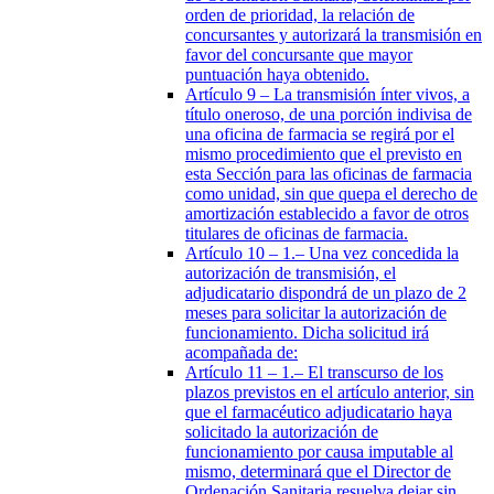
orden de prioridad, la relación de
concursantes y autorizará la transmisión en
favor del concursante que mayor
puntuación haya obtenido.
Artículo 9
– La transmisión ínter vivos, a
título oneroso, de una porción indivisa de
una oficina de farmacia se regirá por el
mismo procedimiento que el previsto en
esta Sección para las oficinas de farmacia
como unidad, sin que quepa el derecho de
amortización establecido a favor de otros
titulares de oficinas de farmacia.
Artículo 10
– 1.– Una vez concedida la
autorización de transmisión, el
adjudicatario dispondrá de un plazo de 2
meses para solicitar la autorización de
funcionamiento. Dicha solicitud irá
acompañada de:
Artículo 11
– 1.– El transcurso de los
plazos previstos en el artículo anterior, sin
que el farmacéutico adjudicatario haya
solicitado la autorización de
funcionamiento por causa imputable al
mismo, determinará que el Director de
Ordenación Sanitaria resuelva dejar sin