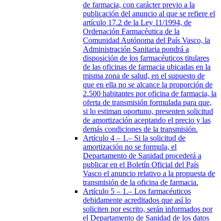
de farmacia, con carácter previo a la
publicación del anuncio al que se refiere el
artículo 17.2 de la Ley 11/1994, de
Ordenación Farmacéutica de la
Comunidad Autónoma del País Vasco, la
Administración Sanitaria pondrá a
disposición de los farmacéuticos titulares
de las oficinas de farmacia ubicadas en la
misma zona de salud, en el supuesto de
que en ella no se alcance la proporción de
2.500 habitantes por oficina de farmacia, la
oferta de transmisión formulada para que,
si lo estiman oportuno, presenten solicitud
de amortización aceptando el precio y las
demás condiciones de la transmisión.
Artículo 4
– 1.– Si la solicitud de
amortización no se formula, el
Departamento de Sanidad procederá a
publicar en el Boletín Oficial del País
Vasco el anuncio relativo a la propuesta de
transmisión de la oficina de farmacia.
Artículo 5
– 1.– Los farmacéuticos
debidamente acreditados que así lo
soliciten por escrito, serán informados por
el Departamento de Sanidad de los datos