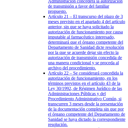
Administración concederá la autorización
de transmisión a favor del familiar
propuesto.
Artículo 21
– El transcurso del plazo de 3
meses previsto en el apartado 4 del artículo
anterior, sin que se haya solicitado la
autorización de funcionamiento por causa
imputable al farmacéutico interesado,
determinará que el órgano competente del
Departamento de Sanidad dicte resolución
por la que se acuerde dejar sin efecto la
autorización de transmisión concedida de
una manera condicional y se proceda al
archivo del procedimiento.
Artículo 22
– Se considerará concedida la
autorización de funcionamiento, en los
términos previstos en el artículo 43 de la
Ley 30/1992, de Régimen Jurídico de las
Administraciones Públicas y del
Procedimiento Administrativo Común, si
transcurren 3 meses desde la presentación
de la documentación completa sin que por
el órgano competente del Departamento de
Sanidad se haya dictado la correspondiente
resolución.