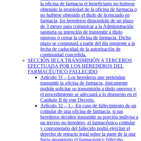
la oficina de farmacia el beneficiario no hubiese
obtenido la propiedad de la oficina de farmacia o
no hubiese obtenido el título de licenciado en
farmacia, los herederos dispondrán de un plazo
de 3 meses para comunicar a la Administración
sanitaria su intención de transmitir a título
oneroso o cerrar la oficina de farmacia. Dicho
plazo se computará a partir del día siguiente a la
fecha de caducidad de la autorización de
continuidad concedida.
SECCIÓN
III
LA TRANSMISIÓN A TERCEROS
EFECTUADA POR LOS HEREDEROS DEL
FARMACÉUTICO FALLECIDO
Artículo 31
– Los herederos que pretendan
transmitir la oficina de farmacia, únicamente
podrán solicitar su transmisión a título oneroso y
el procedimiento se adecuará a lo dispuesto en el
Capítulo II de este Decreto.
Artículo 32
– 1.– En caso de fallecimiento de un
cotitular de una oficina de farmacia, si sus
herederos deciden transmitir su porción indivisa a
un tercero no heredero, el farmacéutico cotitular
y copropietario del fallecido podrá ejercitar el
derecho de retracto legal sobre la parte de la que
fuera propietario el farmacéutico fallecido.