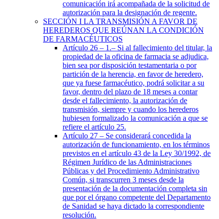
comunicación irá acompañada de la solicitud de
autorización para la designación de regente.
SECCIÓN
I
LA TRANSMISIÓN A FAVOR DE
HEREDEROS QUE REÚNAN LA CONDICIÓN
DE FARMACÉUTICOS
Artículo 26
– 1.– Si al fallecimiento del titular, la
propiedad de la oficina de farmacia se adjudica,
bien sea por disposición testamentaria o por
partición de la herencia, en favor de heredero,
que ya fuese farmacéutico, podrá solicitar a su
favor, dentro del plazo de 18 meses a contar
desde el fallecimiento, la autorización de
transmisión, siempre y cuando los herederos
hubiesen formalizado la comunicación a que se
refiere el artículo 25.
Artículo 27
– Se considerará concedida la
autorización de funcionamiento, en los términos
previstos en el artículo 43 de la Ley 30/1992, de
Régimen Jurídico de las Administraciones
Públicas y del Procedimiento Administrativo
Común, si transcurren 3 meses desde la
presentación de la documentación completa sin
que por el órgano competente del Departamento
de Sanidad se haya dictado la correspondiente
resolución.