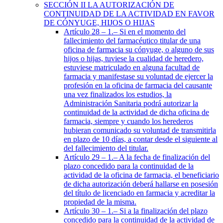
SECCIÓN
II
LA AUTORIZACIÓN DE
CONTINUIDAD DE LA ACTIVIDAD EN FAVOR
DE CÓNYUGE, HIJOS O HIJAS
Artículo 28
– 1.– Si en el momento del
fallecimiento del farmacéutico titular de una
oficina de farmacia su cónyuge, o alguno de sus
hijos o hijas, tuviese la cualidad de heredero,
estuviese matriculado en alguna facultad de
farmacia y manifestase su voluntad de ejercer la
profesión en la oficina de farmacia del causante
una vez finalizados los estudios, la
Administración Sanitaria podrá autorizar la
continuidad de la actividad de dicha oficina de
farmacia, siempre y cuando los herederos
hubieran comunicado su voluntad de transmitirla
en plazo de 10 días, a contar desde el siguiente al
del fallecimiento del titular.
Artículo 29
– 1.– A la fecha de finalización del
plazo concedido para la continuidad de la
actividad de la oficina de farmacia, el beneficiario
de dicha autorización deberá hallarse en posesión
del título de licenciado en farmacia y acreditar la
propiedad de la misma.
Artículo 30
– 1.– Si a la finalización del plazo
concedido para la continuidad de la actividad de