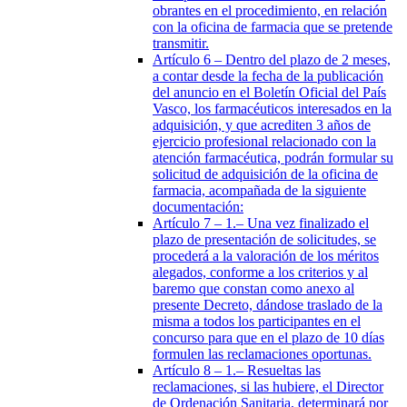
obrantes en el procedimiento, en relación
con la oficina de farmacia que se pretende
transmitir.
Artículo 6
– Dentro del plazo de 2 meses,
a contar desde la fecha de la publicación
del anuncio en el Boletín Oficial del País
Vasco, los farmacéuticos interesados en la
adquisición, y que acrediten 3 años de
ejercicio profesional relacionado con la
atención farmacéutica, podrán formular su
solicitud de adquisición de la oficina de
farmacia, acompañada de la siguiente
documentación:
Artículo 7
– 1.– Una vez finalizado el
plazo de presentación de solicitudes, se
procederá a la valoración de los méritos
alegados, conforme a los criterios y al
baremo que constan como anexo al
presente Decreto, dándose traslado de la
misma a todos los participantes en el
concurso para que en el plazo de 10 días
formulen las reclamaciones oportunas.
Artículo 8
– 1.– Resueltas las
reclamaciones, si las hubiere, el Director
de Ordenación Sanitaria, determinará por