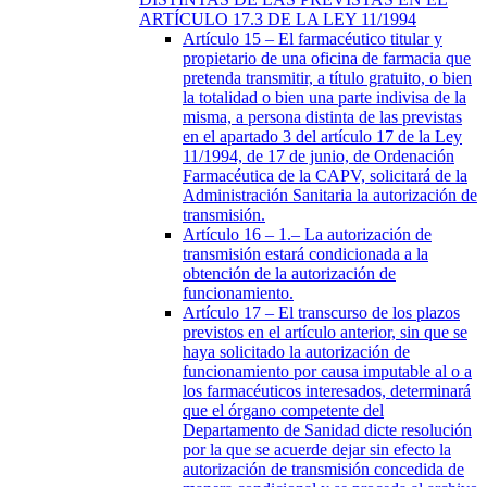
ARTÍCULO 17.3 DE LA LEY 11/1994
Artículo 15
– El farmacéutico titular y
propietario de una oficina de farmacia que
pretenda transmitir, a título gratuito, o bien
la totalidad o bien una parte indivisa de la
misma, a persona distinta de las previstas
en el apartado 3 del artículo 17 de la Ley
11/1994, de 17 de junio, de Ordenación
Farmacéutica de la CAPV, solicitará de la
Administración Sanitaria la autorización de
transmisión.
Artículo 16
– 1.– La autorización de
transmisión estará condicionada a la
obtención de la autorización de
funcionamiento.
Artículo 17
– El transcurso de los plazos
previstos en el artículo anterior, sin que se
haya solicitado la autorización de
funcionamiento por causa imputable al o a
los farmacéuticos interesados, determinará
que el órgano competente del
Departamento de Sanidad dicte resolución
por la que se acuerde dejar sin efecto la
autorización de transmisión concedida de