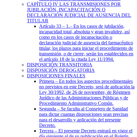
CAPÍTULO
IV
LAS TRANSMISIONES POR
JUBILACIÓN, INCAPACITACIÓN O
DECLARACIÓN JUDICIAL DE AUSENCIA DEL
TITULAR
Artículo 33
– 1.– En los casos de jubilación,
incapacidad total, absoluta y gran invalidez, así
como en los casos de incapacitación o
declaración judicial de ausencia del farmacéutico
titular, los plazos para iniciar el procedimiento de
transmisión, o de cierre, serán los establecidos en
el artículo 18 de la citada Ley 11/1994.
DISPOSICIÓN TRANSITORIA
DISPOSICIÓN DEROGATORIA
DISPOSICIONES FINALES
Primera
– En todos los aspectos procedimentales
no previstos en este Decreto, será de aplicación la
Ley 30/1992, de 26 de noviembre, de Régimen
Jurídico de las Administraciones Públicas y de
Procedimiento Administrativo Común.
Segunda
– Se faculta al Consejero de Sanidad
para dictar cuantas disposiciones sean precisas
para el desarrollo y aplicación del presente
Decreto.
Tercera
– El presente Decreto entrará en vigor el
día siguiente al de su publicación en el Boletín