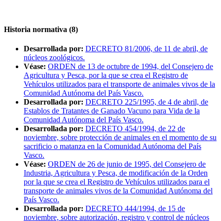
Historia normativa (8)
Desarrollada por:
DECRETO 81/2006, de 11 de abril, de
núcleos zoológicos.
Véase:
ORDEN de 13 de octubre de 1994, del Consejero de
Agricultura y Pesca, por la que se crea el Registro de
Vehículos utilizados para el transporte de animales vivos de la
Comunidad Autónoma del País Vasco.
Desarrollada por:
DECRETO 225/1995, de 4 de abril, de
Establos de Tratantes de Ganado Vacuno para Vida de la
Comunidad Autónoma del País Vasco.
Desarrollada por:
DECRETO 454/1994, de 22 de
noviembre, sobre protección de animales en el momento de su
sacrificio o matanza en la Comunidad Autónoma del País
Vasco.
Véase:
ORDEN de 26 de junio de 1995, del Consejero de
Industria, Agricultura y Pesca, de modificación de la Orden
por la que se crea el Registro de Vehículos utilizados para el
transporte de animales vivos de la Comunidad Autónoma del
País Vasco.
Desarrollada por:
DECRETO 444/1994, de 15 de
noviembre, sobre autorización, registro y control de núcleos