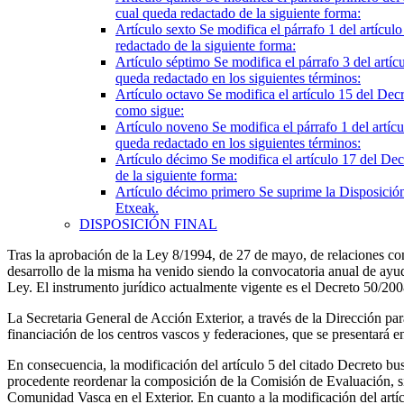
cual queda redactado de la siguiente forma:
Artículo sexto
Se modifica el párrafo 1 del artícu
redactado de la siguiente forma:
Artículo séptimo
Se modifica el párrafo 3 del artí
queda redactado en los siguientes términos:
Artículo octavo
Se modifica el artículo 15 del Dec
como sigue:
Artículo noveno
Se modifica el párrafo 1 del artí
queda redactado en los siguientes términos:
Artículo décimo
Se modifica el artículo 17 del De
de la siguiente forma:
Artículo décimo primero
Se suprime la Disposició
Etxeak.
DISPOSICIÓN FINAL
Tras la aprobación de la Ley 8/1994, de 27 de mayo, de relaciones co
desarrollo de la misma ha venido siendo la convocatoria anual de ayud
Ley. El instrumento jurídico actualmente vigente es el Decreto 50/20
La Secretaria General de Acción Exterior, a través de la Dirección p
financiación de los centros vascos y federaciones, que se presentará e
En consecuencia, la modificación del artículo 5 del citado Decreto busc
procedente reordenar la composición de la Comisión de Evaluación, sie
Comunidad Vasca en el Exterior. En cuanto a la modificación del artíc