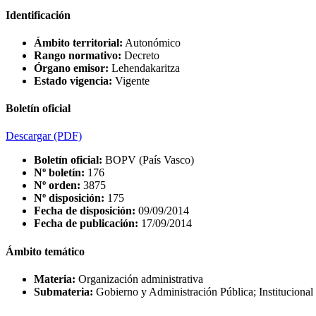
Identificación
Ámbito territorial:
Autonómico
Rango normativo:
Decreto
Órgano emisor:
Lehendakaritza
Estado vigencia:
Vigente
Boletín oficial
Descargar
(PDF)
Boletín oficial:
BOPV (País Vasco)
Nº boletín:
176
Nº orden:
3875
Nº disposición:
175
Fecha de disposición:
09/09/2014
Fecha de publicación:
17/09/2014
Ámbito temático
Materia:
Organización administrativa
Submateria:
Gobierno y Administración Pública; Institucional