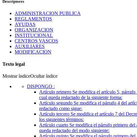
Descriptores
ADMINISTRACION PUBLICA
REGLAMENTOS
AYUDAS
ORGANIZACION
INSTITUCIONAL
CENTROS VASCOS
AUXILIARES
MODIFICACION
Texto legal
Mostrar índice
Ocultar índice
DISPONGO
:
Artículo primero
Se modifica el artículo 5, párraf
cual queda redactado de la siguiente forma:
Artículo segundo
Se modifica el párrafo 4 del art
redactado como sigue:
Artículo tercero
Se modifica el artículo 7 del Dec
los siguientes términos:
Artículo cuarto
Se modifica el párrafo primero del
queda redactado del modo siguiente:
Artículo quinto
Se modifica el párrafo primero del