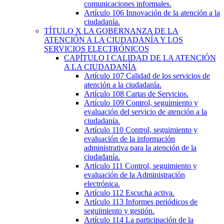
comunicaciones informales.
Artículo 106
Innovación de la atención a la
ciudadanía.
TÍTULO
X
LA GOBERNANZA DE LA
ATENCIÓN A LA CIUDADANÍA Y LOS
SERVICIOS ELECTRÓNICOS
CAPÍTULO
I
CALIDAD DE LA ATENCIÓN
A LA CIUDADANÍA
Artículo 107
Calidad de los servicios de
atención a la ciudadanía.
Artículo 108
Cartas de Servicios.
Artículo 109
Control, seguimiento y
evaluación del servicio de atención a la
ciudadanía.
Artículo 110
Control, seguimiento y
evaluación de la información
administrativa para la atención de la
ciudadanía.
Artículo 111
Control, seguimiento y
evaluación de la Administración
electrónica.
Artículo 112
Escucha activa.
Artículo 113
Informes periódicos de
seguimiento y gestión.
Artículo 114
La participación de la