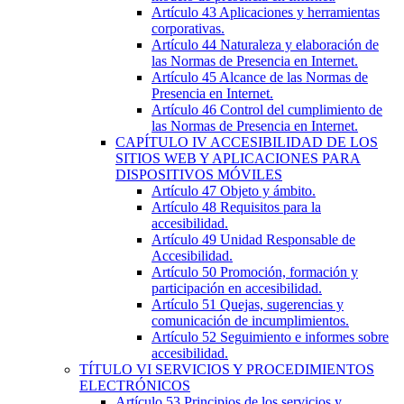
Artículo 43
Aplicaciones y herramientas
corporativas.
Artículo 44
Naturaleza y elaboración de
las Normas de Presencia en Internet.
Artículo 45
Alcance de las Normas de
Presencia en Internet.
Artículo 46
Control del cumplimiento de
las Normas de Presencia en Internet.
CAPÍTULO
IV
ACCESIBILIDAD DE LOS
SITIOS WEB Y APLICACIONES PARA
DISPOSITIVOS MÓVILES
Artículo 47
Objeto y ámbito.
Artículo 48
Requisitos para la
accesibilidad.
Artículo 49
Unidad Responsable de
Accesibilidad.
Artículo 50
Promoción, formación y
participación en accesibilidad.
Artículo 51
Quejas, sugerencias y
comunicación de incumplimientos.
Artículo 52
Seguimiento e informes sobre
accesibilidad.
TÍTULO
VI
SERVICIOS Y PROCEDIMIENTOS
ELECTRÓNICOS
Artículo 53
Principios de los servicios y