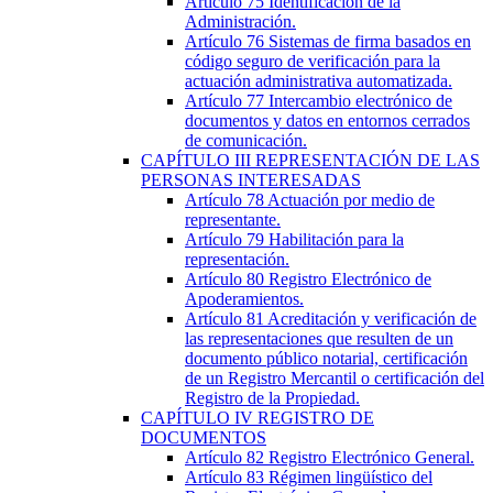
Artículo 75
Identificación de la
Administración.
Artículo 76
Sistemas de firma basados en
código seguro de verificación para la
actuación administrativa automatizada.
Artículo 77
Intercambio electrónico de
documentos y datos en entornos cerrados
de comunicación.
CAPÍTULO
III
REPRESENTACIÓN DE LAS
PERSONAS INTERESADAS
Artículo 78
Actuación por medio de
representante.
Artículo 79
Habilitación para la
representación.
Artículo 80
Registro Electrónico de
Apoderamientos.
Artículo 81
Acreditación y verificación de
las representaciones que resulten de un
documento público notarial, certificación
de un Registro Mercantil o certificación del
Registro de la Propiedad.
CAPÍTULO
IV
REGISTRO DE
DOCUMENTOS
Artículo 82
Registro Electrónico General.
Artículo 83
Régimen lingüístico del