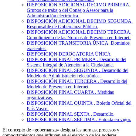
DISPOSICIÓN ADICIONAL DECIMO
PRIMERA.
Grupos de trabajo del Consejo Asesor para la
Administración electrónica.
DISPOSICIÓN ADICIONAL DECIMO
SEGUNDA.
Responsable de Gobernanza Pública.
DISPOSICIÓN ADICIONAL DECIMO
TERCERA.
Cumplimiento de las Normas de Presencia en Internet.
DISPOSICIÓN TRANSITORIA
ÚNICA. Dominios
existentes.
DISPOSICIÓN DEROGATORIA
ÚNICA
DISPOSICIÓN FINAL PRIMERA
. Desarrollo del
Sistema Integral de Atención a la Ciudadanía.
DISPOSICIÓN FINAL SEGUNDA
. Desarrollo del
Modelo de Administración electrónica.
DISPOSICIÓN FINAL TERCERA
. Desarrollo del
Modelo de Presencia en Internet.
DISPOSICIÓN FINAL CUARTA
. Medidas
organizativas.
DISPOSICIÓN FINAL QUINTA
. Boletín Oficial del
País Vasco.
DISPOSICIÓN FINAL SEXTA
. Desarrollo.
DISPOSICIÓN FINAL SÉPTIMA
. Entrada en vigor.
El concepto de «gobernanza» designa las normas, procesos y
comportamientos que influyen en el ejercicio de los poderes