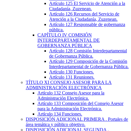
Artículo 125
El Servicio de Atención a la
Ciudadanía, Zuzenean.
Artículo 126
Recursos del Servicio de
Atención a la Ciudadanía, Zuzenean.
Artículo 127
Responsable de gobernanza
pública.
CAPÍTULO
IV
COMISIÓN
INTERDEPARTAMENTAL DE
GOBERNANZA PÚBLICA
Artículo 128
Comisión Interdepartamental
de Gobernanza Pública.
Artículo 129
Composición de la Comisión
Interdepartamental de Gobernanza Pública.
Artículo 130
Funciones.
Artículo 131
Reuniones.
TÍTULO
XI
CONSEJO ASESOR PARA LA
ADMINISTRACIÓN ELECTRÓNICA
Artículo 132
Consejo Asesor para la
Administración Electrónica.
Artículo 133
Composición del Consejo Asesor
para la Administración Electrónica.
Artículo 134
Funciones.
DISPOSICIÓN ADICIONAL PRIMERA
. Portales de
área temática y público objetivo.
DISPOSICIÓN ADICIONAL SEGUNDA
.