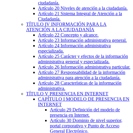
ciudadanía.
Artículo 20
Niveles de atención a la ciudadanía.
Artículo 21
Sistema Integral de Atención a la
Ciudadanía.
TÍTULO
IV
INFORMACIÓN PARA LA
ATENCIÓN A LA CIUDADANÍA
Artículo 22
Concepto y alcance.
Artículo 23
Información administrativa general.
Artículo 24
Información administrativa
especializada.
Artículo 25
Carácter y efectos de la información
administrativa general y especializada.
Artículo 26
Información administrativa particular.
Artículo 27
Responsabilidad de la información
administrativa para atención a la ciudadanía.
Artículo 28
Características de la información
administrativa.
TÍTULO
V
PRESENCIA EN INTERNET
CAPÍTULO
I
MODELO DE PRESENCIA EN
INTERNET
Artículo 29
Definición del modelo de
presencia en Internet.
Artículo 30
Dominio de nivel superior,
portal corporativo y Punto de Acceso
General Electrónico.