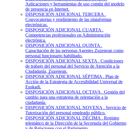
Aplicaciones y herramientas de uso común del modelo
de presencia en Internet.
DISPOSICIÓN ADICIONAL TERCERA
.
Convocatorias y rendimiento de las plataformas
electrónicas.
DISPOSICIÓN ADICIONAL CUARTA
.
Competencias profesionales en Administración
electrónica.
DISPOSICIÓN ADICIONAL QUINTA
.
Capacitación de las personas Agentes Zuzenean como
personal funcionario habilitado.
DISPOSICIÓN ADICIONAL SEXTA
. Condiciones
de trabajo del personal del Servicio de Atención a la
Ciudadanía, Zuzenean.
DISPOSICIÓN ADICIONAL SÉPTIMA
. Plan de
Acción de la Estrategia de Accesibilidad Universal de
Euskadi.
DISPOSICIÓN ADICIONAL OCTAVA
. Gestión del
cambio para una estrategia de orientación a la
ciudadanía.
DISPOSICIÓN ADICIONAL NOVENA
. Servicio de
Tutorización del personal empleado público.
DISPOSICIÓN ADICIONAL DÉCIMA
. Registro
telemático de la Dirección de la Secretaría del Gobierno
y de Relaciones con el Parlamento.