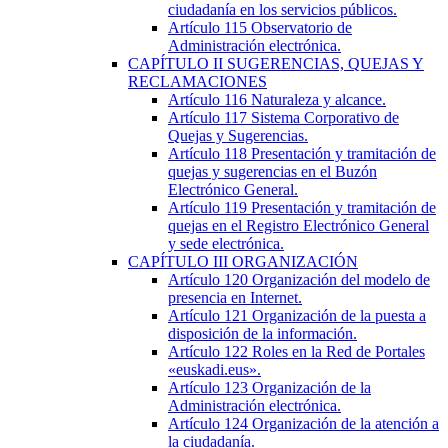
ciudadanía en los servicios públicos.
Artículo 115
Observatorio de
Administración electrónica.
CAPÍTULO
II
SUGERENCIAS, QUEJAS Y
RECLAMACIONES
Artículo 116
Naturaleza y alcance.
Artículo 117
Sistema Corporativo de
Quejas y Sugerencias.
Artículo 118
Presentación y tramitación de
quejas y sugerencias en el Buzón
Electrónico General.
Artículo 119
Presentación y tramitación de
quejas en el Registro Electrónico General
y sede electrónica.
CAPÍTULO
III
ORGANIZACIÓN
Artículo 120
Organización del modelo de
presencia en Internet.
Artículo 121
Organización de la puesta a
disposición de la información.
Artículo 122
Roles en la Red de Portales
«euskadi.eus».
Artículo 123
Organización de la
Administración electrónica.
Artículo 124
Organización de la atención a
la ciudadanía.