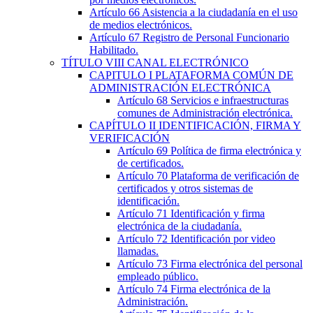
Artículo 66
Asistencia a la ciudadanía en el uso
de medios electrónicos.
Artículo 67
Registro de Personal Funcionario
Habilitado.
TÍTULO
VIII
CANAL ELECTRÓNICO
CAPITULO
I
PLATAFORMA COMÚN DE
ADMINISTRACIÓN ELECTRÓNICA
Artículo 68
Servicios e infraestructuras
comunes de Administración electrónica.
CAPÍTULO
II
IDENTIFICACIÓN, FIRMA Y
VERIFICACIÓN
Artículo 69
Política de firma electrónica y
de certificados.
Artículo 70
Plataforma de verificación de
certificados y otros sistemas de
identificación.
Artículo 71
Identificación y firma
electrónica de la ciudadanía.
Artículo 72
Identificación por video
llamadas.
Artículo 73
Firma electrónica del personal
empleado público.
Artículo 74
Firma electrónica de la
Administración.