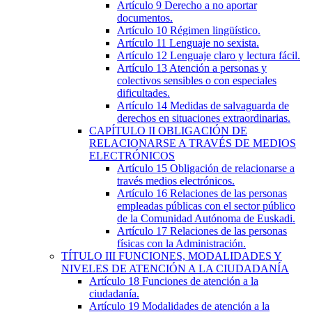
Artículo 9
Derecho a no aportar
documentos.
Artículo 10
Régimen lingüístico.
Artículo 11
Lenguaje no sexista.
Artículo 12
Lenguaje claro y lectura fácil.
Artículo 13
Atención a personas y
colectivos sensibles o con especiales
dificultades.
Artículo 14
Medidas de salvaguarda de
derechos en situaciones extraordinarias.
CAPÍTULO
II
OBLIGACIÓN DE
RELACIONARSE A TRAVÉS DE MEDIOS
ELECTRÓNICOS
Artículo 15
Obligación de relacionarse a
través medios electrónicos.
Artículo 16
Relaciones de las personas
empleadas públicas con el sector público
de la Comunidad Autónoma de Euskadi.
Artículo 17
Relaciones de las personas
físicas con la Administración.
TÍTULO
III
FUNCIONES, MODALIDADES Y
NIVELES DE ATENCIÓN A LA CIUDADANÍA
Artículo 18
Funciones de atención a la
ciudadanía.
Artículo 19
Modalidades de atención a la