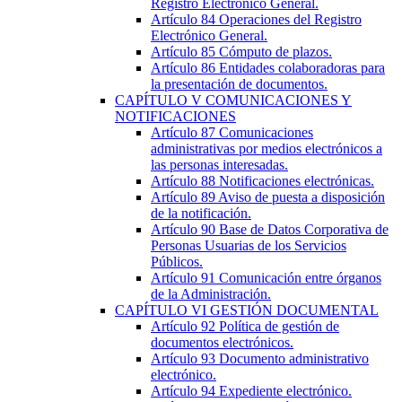
Registro Electrónico General.
Artículo 84
Operaciones del Registro
Electrónico General.
Artículo 85
Cómputo de plazos.
Artículo 86
Entidades colaboradoras para
la presentación de documentos.
CAPÍTULO
V
COMUNICACIONES Y
NOTIFICACIONES
Artículo 87
Comunicaciones
administrativas por medios electrónicos a
las personas interesadas.
Artículo 88
Notificaciones electrónicas.
Artículo 89
Aviso de puesta a disposición
de la notificación.
Artículo 90
Base de Datos Corporativa de
Personas Usuarias de los Servicios
Públicos.
Artículo 91
Comunicación entre órganos
de la Administración.
CAPÍTULO
VI
GESTIÓN DOCUMENTAL
Artículo 92
Política de gestión de
documentos electrónicos.
Artículo 93
Documento administrativo
electrónico.
Artículo 94
Expediente electrónico.