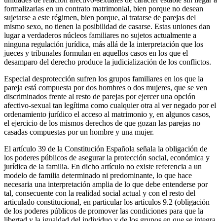
formalizarlas en un contrato matrimonial, bien porque no desean
sujetarse a este régimen, bien porque, al tratarse de parejas del
mismo sexo, no tienen la posibilidad de casarse. Estas uniones dan
lugar a verdaderos núcleos familiares no sujetos actualmente a
ninguna regulación jurídica, más allá de la interpretación que los
jueces y tribunales formulan en aquellos casos en los que el
desamparo del derecho produce la judicialización de los conflictos.
Especial desprotección sufren los grupos familiares en los que la
pareja está compuesta por dos hombres o dos mujeres, que se ven
discriminados frente al resto de parejas por ejercer una opción
afectivo-sexual tan legítima como cualquier otra al ver negado por el
ordenamiento jurídico el acceso al matrimonio y, en algunos casos,
el ejercicio de los mismos derechos de que gozan las parejas no
casadas compuestas por un hombre y una mujer.
El artículo 39 de la Constitución Española señala la obligación de
los poderes públicos de asegurar la protección social, económica y
jurídica de la familia. En dicho artículo no existe referencia a un
modelo de familia determinado ni predominante, lo que hace
necesaria una interpretación amplia de lo que debe entenderse por
tal, consecuente con la realidad social actual y con el resto del
articulado constitucional, en particular los artículos 9.2 (obligación
de los poderes públicos de promover las condiciones para que la
libertad y la igualdad del individuo y de los grupos en que se integra