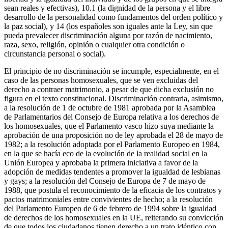
sean reales y efectivas), 10.1 (la dignidad de la persona y el libre
desarrollo de la personalidad como fundamentos del orden político y
la paz social), y 14 (los españoles son iguales ante la Ley, sin que
pueda prevalecer discriminación alguna por razón de nacimiento,
raza, sexo, religión, opinión o cualquier otra condición o
circunstancia personal o social).
El principio de no discriminación se incumple, especialmente, en el
caso de las personas homosexuales, que se ven excluidas del
derecho a contraer matrimonio, a pesar de que dicha exclusión no
figura en el texto constitucional. Discriminación contraria, asimismo,
a la resolución de 1 de octubre de 1981 aprobada por la Asamblea
de Parlamentarios del Consejo de Europa relativa a los derechos de
los homosexuales, que el Parlamento vasco hizo suya mediante la
aprobación de una proposición no de ley aprobada el 28 de mayo de
1982; a la resolución adoptada por el Parlamento Europeo en 1984,
en la que se hacía eco de la evolución de la realidad social en la
Unión Europea y aprobaba la primera iniciativa a favor de la
adopción de medidas tendentes a promover la igualdad de lesbianas
y gays; a la resolución del Consejo de Europa de 7 de mayo de
1988, que postula el reconocimiento de la eficacia de los contratos y
pactos matrimoniales entre convivientes de hecho; a la resolución
del Parlamento Europeo de 6 de febrero de 1994 sobre la igualdad
de derechos de los homosexuales en la UE, reiterando su convicción
de que todos los ciudadanos tienen derecho a un trato idéntico con