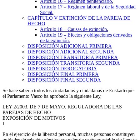
Artículo 16
– Régimen penitenciario.
Artículo 17
– Régimen laboral y de la Seguridad
Social.
CAPÍTULO
V
EXTINCIÓN DE LA PAREJA DE
HECHO
Artículo 18
– Causas de extinción.
Artículo 19
– Efectos y obligaciones derivados
de la extinción.
DISPOSICIÓN ADICIONAL PRIMERA
DISPOSICIÓN ADICIONAL SEGUNDA
DISPOSICIÓN TRANSITORIA PRIMERA
DISPOSICIÓN TRANSITORIA SEGUNDA
DISPOSICIÓN DEROGATORIA
DISPOSICIÓN FINAL PRIMERA
DISPOSICIÓN FINAL SEGUNDA
Se hace saber a todos los ciudadanos y ciudadanas de Euskadi que
el Parlamento Vasco ha aprobado la siguiente Ley,
LEY 2/2003, DE 7 DE MAYO, REGULADORA DE LAS
PAREJAS DE HECHO
EXPOSICIÓN DE MOTIVOS
I
En el ejercicio de la libertad personal, muchas personas constituyen
unidades de relación afectivo-sexuales de carácter estable sin llegar a