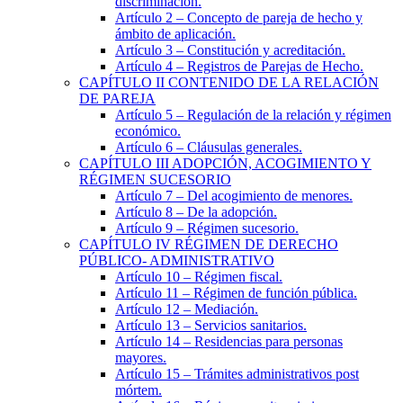
discriminación.
Artículo 2
– Concepto de pareja de hecho y
ámbito de aplicación.
Artículo 3
– Constitución y acreditación.
Artículo 4
– Registros de Parejas de Hecho.
CAPÍTULO
II
CONTENIDO DE LA RELACIÓN
DE PAREJA
Artículo 5
– Regulación de la relación y régimen
económico.
Artículo 6
– Cláusulas generales.
CAPÍTULO
III
ADOPCIÓN, ACOGIMIENTO Y
RÉGIMEN SUCESORIO
Artículo 7
– Del acogimiento de menores.
Artículo 8
– De la adopción.
Artículo 9
– Régimen sucesorio.
CAPÍTULO
IV
RÉGIMEN DE DERECHO
PÚBLICO- ADMINISTRATIVO
Artículo 10
– Régimen fiscal.
Artículo 11
– Régimen de función pública.
Artículo 12
– Mediación.
Artículo 13
– Servicios sanitarios.
Artículo 14
– Residencias para personas
mayores.
Artículo 15
– Trámites administrativos post
mórtem.