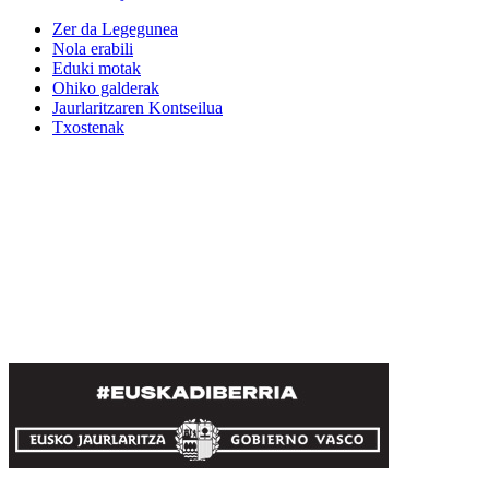
Zer da Legegunea
Nola erabili
Eduki motak
Ohiko galderak
Jaurlaritzaren Kontseilua
Txostenak