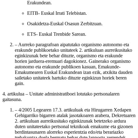
Erakundean.
EITB- Euskal Irrati Telebistan.
Osakidetza-Euskal Osasun Zerbitzuan.
ETS- Euskal Trenbide Sarean.
– Aurreko paragrafoan aipatutako organismo autonomo eta
erakunde publikoetako unitateek 2. artikuluan aurreikusitako
eginkizunak bete behar dituzte, organismo eta erakunde
horien jarduera-eremuari dagokionez. Gainerako organismo
autonomo eta erakunde publikoen kasuan, Emakunde-
Emakumearen Euskal Erakundean izan ezik, atxikita dauden
sailetako unitateek hartuko dituzte eginkizun horiek beren
gain.
4. artikulua
– Unitate administratiboei lotutako pertsonalaren
gaitasuna.
– 4/2005 Legearen 17.3. artikuluak eta Hirugarren Xedapen
Gehigarriko bigarren atalak jasotakoaren arabera, Dekretuaren
2. artikuluan aurreikusitako eginkizunak betetzeko ardura
duten unitateetako pertsonal teknikoak emakume eta gizonen
berdintasunaren alorreko esperientzia edo/eta berariazko
trebakuntza duela bermatu behar dute lanpostu-zerrendek.