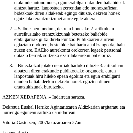
erakunde autonomoek, egun erabilgarri dauden baliabideak
aintzat hartuz, lanpostuen zerrendan edo monografietan
bidezkoak diren aldaketak egingo dituzte, dekretu honek
egotzitako erantzukizunei aurre egite aldera.
– Salbuespen modura, dekretu honetako 2. artikuluan
aurreikusitako erantzukizunak betetzeko baliabide
erabilgarriak gutxi direla Funtzio Publikoaren aurrean
egiaztatu ondoren, beste bide bat hartu ahal izango da, hain
zuzen ere, EAEko aurrekontu orokorren legeek pertsonal
dotazio berriak sortzeko ezarritakoarekin bat etorriz.
– Bidezkotzat jotako neurriak hartuko dituzte 3. artikuluan
aipatzen diren erakunde publikoetako organoek, euren
lanpostuak hiru hileko epean egokitu eta egun erabilgarri
dauden baliabideekin dekretu honek egozten dituen
erantzukizunak burutzeko.
AZKEN XEDAPENA
.– Indarrean sartzea.
Dekretua Euskal Herriko Agintaritzaren Aldizkarian argitaratu eta
hurrengo egunean sartuko da indarrean.
Vitoria-Gasteizen, 2007ko azaroaren 27an.
Lehendakaria,