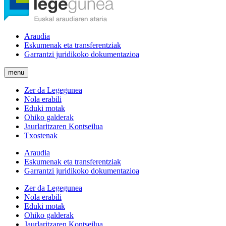
Araudia
Eskumenak eta transferentziak
Garrantzi juridikoko dokumentazioa
menu
Zer da Legegunea
Nola erabili
Eduki motak
Ohiko galderak
Jaurlaritzaren Kontseilua
Txostenak
Araudia
Eskumenak eta transferentziak
Garrantzi juridikoko dokumentazioa
Zer da Legegunea
Nola erabili
Eduki motak
Ohiko galderak
Jaurlaritzaren Kontseilua