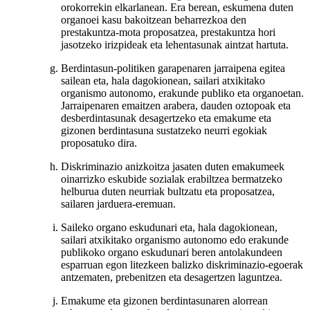
orokorrekin elkarlanean. Era berean, eskumena duten
organoei kasu bakoitzean beharrezkoa den
prestakuntza-mota proposatzea, prestakuntza hori
jasotzeko irizpideak eta lehentasunak aintzat hartuta.
Berdintasun-politiken garapenaren jarraipena egitea
sailean eta, hala dagokionean, sailari atxikitako
organismo autonomo, erakunde publiko eta organoetan.
Jarraipenaren emaitzen arabera, dauden oztopoak eta
desberdintasunak desagertzeko eta emakume eta
gizonen berdintasuna sustatzeko neurri egokiak
proposatuko dira.
Diskriminazio anizkoitza jasaten duten emakumeek
oinarrizko eskubide sozialak erabiltzea bermatzeko
helburua duten neurriak bultzatu eta proposatzea,
sailaren jarduera-eremuan.
Saileko organo eskudunari eta, hala dagokionean,
sailari atxikitako organismo autonomo edo erakunde
publikoko organo eskudunari beren antolakundeen
esparruan egon litezkeen balizko diskriminazio-egoerak
antzematen, prebenitzen eta desagertzen laguntzea.
Emakume eta gizonen berdintasunaren alorrean