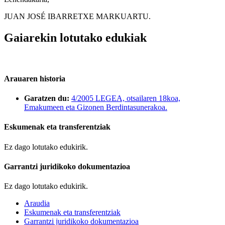
JUAN JOSÉ IBARRETXE MARKUARTU.
Gaiarekin lotutako edukiak
Arauaren historia
Garatzen du:
4/2005 LEGEA, otsailaren 18koa,
Emakumeen eta Gizonen Berdintasunerakoa.
Eskumenak eta transferentziak
Ez dago lotutako edukirik.
Garrantzi juridikoko dokumentazioa
Ez dago lotutako edukirik.
Araudia
Eskumenak eta transferentziak
Garrantzi juridikoko dokumentazioa