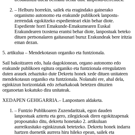
– Helburu horrekin, sailek eta eragindako gainerako
organismo autonomo eta erakunde publikoek lanpostu-
zerrendak egokitzeko espedienteari ekin behar diote.
Espediente horri Emakunde-Emakumearen Euskal
Erakundearen txostena erantsi behar diote, lanpostuak beteko
dituen pertsonalaren gaitasunari buruz Erakundeak bere iritzia
eman dezan.
5. artikulua
– Mendekotasun organiko eta funtzionala.
Sail bakoitzaren edo, hala dagokionean, organo autonomo edo
erakunde publikoen egitura organiko eta funtzionala erregulatzen
duten arauek zehaztuko dute Dekretu honek xede dituen unitateen
mendekotasun organiko eta funtzionala. Nolanahi ere, ahal dela,
eginkizun horizontalak edo zeharkakoak betetzen dituzten
organoetan kokatuko dira unitateak.
XEDAPEN
GEHIGARRIA.– Lanpostuen aldaketa.
– Funtzio Publikoaren Zuzendaritzak, egon dauden
lanpostuak aztertu eta gero, zilegizkoak diren egokitzapenak
proposatuko ditu, dekretu honetako 2. artikuluan
aurreikusitako eginkizunak betetzeko. Dekretu honek indarra
hartzen duenetik aurrera hiru hileko epean, sailek eta