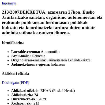
Inprimatu
213/2007DEKRETUA, azaroaren 27koa, Eusko
Jaurlaritzako sailetan, organismo autonomoetan eta
erakunde publikoetan berdintasun-politikak
bultzatu eta koordinatzeko ardura duten unitate
administratiboak arautzen dituena.
Identifikazioa
Lurralde-eremua:
Autonomiko
Arau-maila:
Dekretua
Organo arau-emailea:
Jaurlaritzaren Lehendakaritza
Jadanekotasuna-egoera:
Indarrean
Aldizkari ofiziala
Deskargatu
(PDF)
Aldizkari ofiziala:
EHAA (Euskal Herria)
Aldizkari-zk.:
241
Hurrenkera-zk.:
7079
Xedapen-zk.:
213