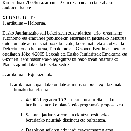
Kontseiluak 2007ko azaroaren 27an eztabaidatu eta erabaki
ondoren, hauxe
XEDATU DUT
:
1. artikulua
– Helburua.
Eusko Jaurlaritzako sail bakoitzean zuzendaritza, arlo, organismo
autonomo eta erakunde publikoekin elkarlanean jarduteko helburua
duten unitate administratiboak bultzatu, koordinatu eta arautzea da
Dekretu honen helburua, Emakume eta Gizonen Berdintasunerako
otsailaren 18ko 4/2005 Legeak eta Eusko Jaurlaritzak Emakume eta
Gizonen Berdintasunerako legegintzaldi bakoitzean onartutako
Planak agindutakoa betetzeko xedez.
2. artikulua
– Eginkizunak.
artikuluan aipatutako unitate administratiboen eginkizunak
honako hauek dira:
4/2005 Legearen 15.2. artikuluan aurreikusitako
berdintasunerako planak edo programak proposatzea.
Sailaren jarduera-eremuan ekintza positiboko
berariazko neurriak diseinatu eta bultzatzea.
Dagokion sailaren edo jarduera-eremuaren arau,