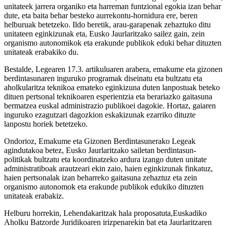
unitateek jarrera organiko eta harreman funtzional egokia izan behar
dute, eta baita behar besteko aurrekontu-hornidura ere, beren
helburuak betetzeko. Ildo beretik, arau-garapenak zehaztuko ditu
unitateen eginkizunak eta, Eusko Jaurlaritzako sailez gain, zein
organismo autonomikok eta erakunde publikok eduki behar dituzten
unitateak erabakiko du.
Bestalde, Legearen 17.3. artikuluaren arabera, emakume eta gizonen
berdintasunaren inguruko programak diseinatu eta bultzatu eta
aholkularitza teknikoa emateko eginkizuna duten lanpostuak beteko
dituen pertsonal teknikoaren esperientzia eta berariazko gaitasuna
bermatzea euskal administrazio publikoei dagokie. Hortaz, gaiaren
inguruko ezagutzari dagozkion eskakizunak ezarriko dituzte
lanpostu horiek betetzeko.
Ondorioz, Emakume eta Gizonen Berdintasunerako Legeak
agindutakoa betez, Eusko Jaurlaritzako sailetan berdintasun-
politikak bultzatu eta koordinatzeko ardura izango duten unitate
administratiboak arautzeari ekin zaio, haien eginkizunak finkatuz,
haien pertsonalak izan beharreko gaitasuna zehaztuz eta zein
organismo autonomok eta erakunde publikok edukiko dituzten
unitateak erabakiz.
Helburu horrekin, Lehendakaritzak hala proposatuta,Euskadiko
Aholku Batzorde Juridikoaren irizpenarekin bat eta Jaurlaritzaren