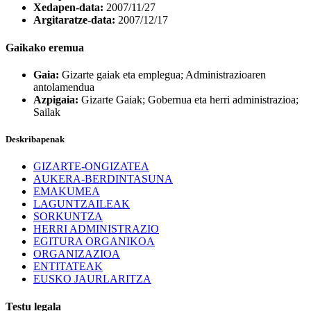
Xedapen-data:
2007/11/27
Argitaratze-data:
2007/12/17
Gaikako eremua
Gaia:
Gizarte gaiak eta emplegua; Administrazioaren
antolamendua
Azpigaia:
Gizarte Gaiak; Gobernua eta herri administrazioa;
Sailak
Deskribapenak
GIZARTE-ONGIZATEA
AUKERA-BERDINTASUNA
EMAKUMEA
LAGUNTZAILEAK
SORKUNTZA
HERRI ADMINISTRAZIO
EGITURA ORGANIKOA
ORGANIZAZIOA
ENTITATEAK
EUSKO JAURLARITZA
Testu legala