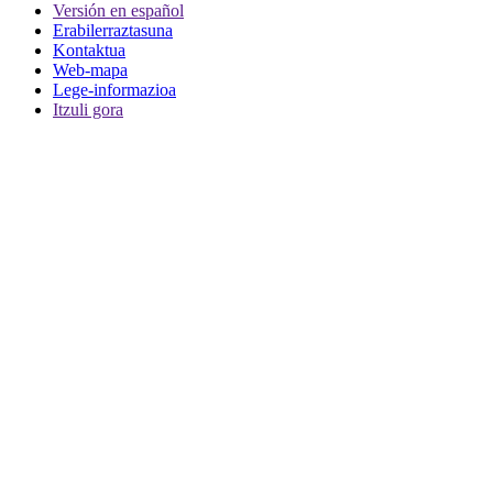
Versión en español
Erabilerraztasuna
Kontaktua
Web-mapa
Lege-informazioa
Itzuli gora