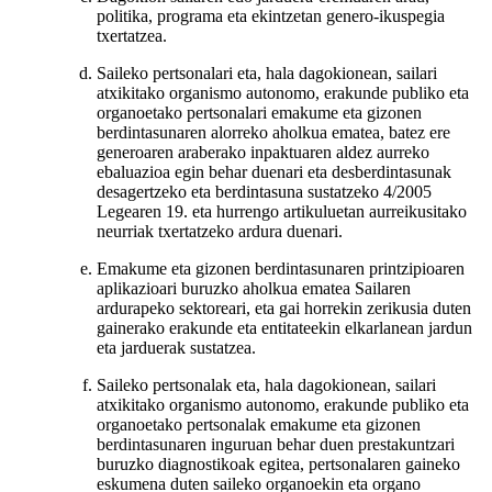
politika, programa eta ekintzetan genero-ikuspegia
txertatzea.
Saileko pertsonalari eta, hala dagokionean, sailari
atxikitako organismo autonomo, erakunde publiko eta
organoetako pertsonalari emakume eta gizonen
berdintasunaren alorreko aholkua ematea, batez ere
generoaren araberako inpaktuaren aldez aurreko
ebaluazioa egin behar duenari eta desberdintasunak
desagertzeko eta berdintasuna sustatzeko 4/2005
Legearen 19. eta hurrengo artikuluetan aurreikusitako
neurriak txertatzeko ardura duenari.
Emakume eta gizonen berdintasunaren printzipioaren
aplikazioari buruzko aholkua ematea Sailaren
ardurapeko sektoreari, eta gai horrekin zerikusia duten
gainerako erakunde eta entitateekin elkarlanean jardun
eta jarduerak sustatzea.
Saileko pertsonalak eta, hala dagokionean, sailari
atxikitako organismo autonomo, erakunde publiko eta
organoetako pertsonalak emakume eta gizonen
berdintasunaren inguruan behar duen prestakuntzari
buruzko diagnostikoak egitea, pertsonalaren gaineko
eskumena duten saileko organoekin eta organo