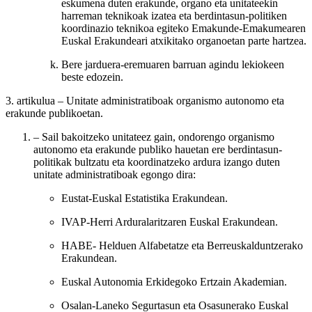
eskumena duten erakunde, organo eta unitateekin
harreman teknikoak izatea eta berdintasun-politiken
koordinazio teknikoa egiteko Emakunde-Emakumearen
Euskal Erakundeari atxikitako organoetan parte hartzea.
Bere jarduera-eremuaren barruan agindu lekiokeen
beste edozein.
3. artikulua
– Unitate administratiboak organismo autonomo eta
erakunde publikoetan.
– Sail bakoitzeko unitateez gain, ondorengo organismo
autonomo eta erakunde publiko hauetan ere berdintasun-
politikak bultzatu eta koordinatzeko ardura izango duten
unitate administratiboak egongo dira:
Eustat-Euskal Estatistika Erakundean.
IVAP-Herri Arduralaritzaren Euskal Erakundean.
HABE- Helduen Alfabetatze eta Berreuskalduntzerako
Erakundean.
Euskal Autonomia Erkidegoko Ertzain Akademian.
Osalan-Laneko Segurtasun eta Osasunerako Euskal