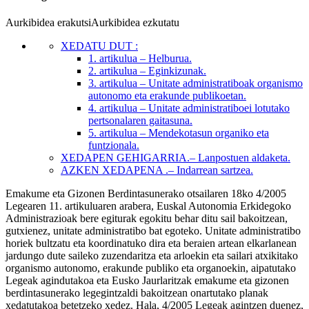
Aurkibidea erakutsi
Aurkibidea ezkutatu
XEDATU DUT
:
1. artikulua
– Helburua.
2. artikulua
– Eginkizunak.
3. artikulua
– Unitate administratiboak organismo
autonomo eta erakunde publikoetan.
4. artikulua
– Unitate administratiboei lotutako
pertsonalaren gaitasuna.
5. artikulua
– Mendekotasun organiko eta
funtzionala.
XEDAPEN
GEHIGARRIA.– Lanpostuen aldaketa.
AZKEN XEDAPENA
.– Indarrean sartzea.
Emakume eta Gizonen Berdintasunerako otsailaren 18ko 4/2005
Legearen 11. artikuluaren arabera, Euskal Autonomia Erkidegoko
Administrazioak bere egiturak egokitu behar ditu sail bakoitzean,
gutxienez, unitate administratibo bat egoteko. Unitate administratibo
horiek bultzatu eta koordinatuko dira eta beraien artean elkarlanean
jardungo dute saileko zuzendaritza eta arloekin eta sailari atxikitako
organismo autonomo, erakunde publiko eta organoekin, aipatutako
Legeak agindutakoa eta Eusko Jaurlaritzak emakume eta gizonen
berdintasunerako legegintzaldi bakoitzean onartutako planak
xedatutakoa betetzeko xedez. Hala, 4/2005 Legeak agintzen duenez,