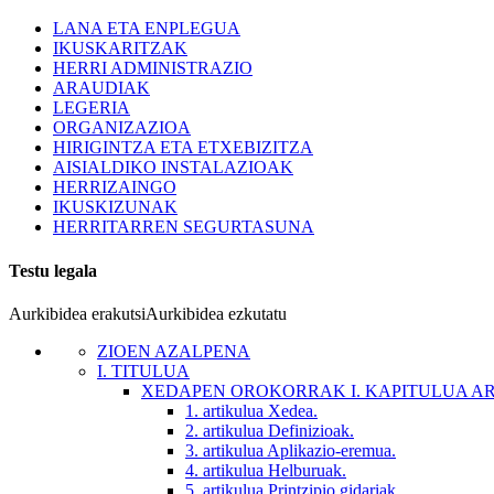
LANA ETA ENPLEGUA
IKUSKARITZAK
HERRI ADMINISTRAZIO
ARAUDIAK
LEGERIA
ORGANIZAZIOA
HIRIGINTZA ETA ETXEBIZITZA
AISIALDIKO INSTALAZIOAK
HERRIZAINGO
IKUSKIZUNAK
HERRITARREN SEGURTASUNA
Testu legala
Aurkibidea erakutsi
Aurkibidea ezkutatu
ZIOEN AZALPENA
I. TITULUA
XEDAPEN OROKORRAK
I. KAPITULUA 
1. artikulua
Xedea.
2. artikulua
Definizioak.
3. artikulua
Aplikazio-eremua.
4. artikulua
Helburuak.
5. artikulua
Printzipio gidariak.