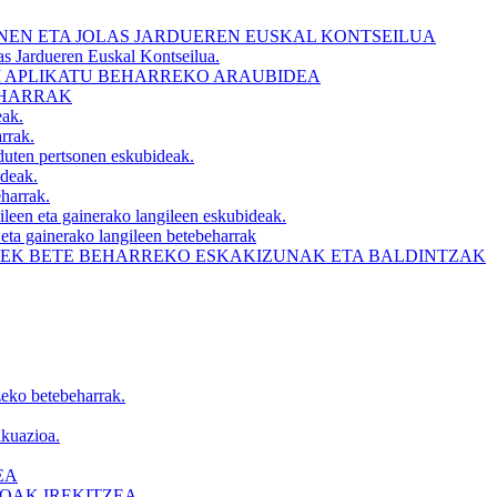
NEN ETA JOLAS JARDUEREN EUSKAL KONTSEILUA
as Jardueren Euskal Kontseilua.
EI APLIKATU BEHARREKO ARAUBIDEA
EHARRAK
eak.
arrak.
 duten pertsonen eskubideak.
ideak.
eharrak.
zaileen eta gainerako langileen eskubideak.
le eta gainerako langileen betebeharrak
LEK BETE BEHARREKO ESKAKIZUNAK ETA BALDINTZAK
zeko betebeharrak.
akuazioa.
EA
OAK IREKITZEA