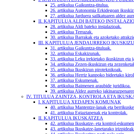
25. artikulua
Gaikuntza-titulua.
26. artikulua
Autonomia Erkidegoan ikuskiz
27. artikulua
Jarduera sailkatuaren aldez aur
II. KAPITULUA
ALDI BATEKO INSTALAZI
28. artikulua
Aldi bateko instalazioak.
29. artikulua
Terrazak.
30. artikulua
Barrakak eta azoketako atrakzi
III. KAPITULUA
JENDAURREKO IKUSKIZU
31. artikulua
Gaikuntza-tituluak.
32. artikulua
Eskakizunak.
33. artikulua
Leku irekietako ikuskizun eta j
34. artikulua
Zezen-ikuskizun eta zezenketa
35. artikulua
Ikuskizun piroteknikoak.
36. artikulua
Herriz kanpoko bideetako kiro
37. artikulua
Eskumenak.
38. artikulua
Baimenen araubide juridikoa.
39. artikulua
Aldez aurreko jakinarazpenaren
IV. TITULUA
ZAINTZA, KONTROLA ETA IKUSK
I. KAPITULUA
XEDAPEN KOMUNAK
40. artikulua
Mantentze-lanak eta berrikuske
41. artikulua
Egiaztapenak eta kontrolak.
II. KAPITULUA
IKUSKATZEA
42. artikulua
Ikuskatze- eta kontrol-eskumen
43. artikulua
Ikuskatze-lanetarako irizpideak