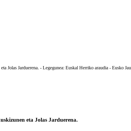
 Jolas Jarduerena. - Legegunea: Euskal Herriko araudia - Eusko Jaurl
skizunen eta Jolas Jarduerena.