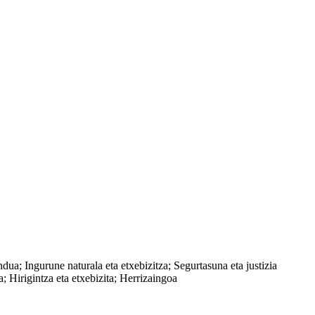
a; Ingurune naturala eta etxebizitza; Segurtasuna eta justizia
 Hirigintza eta etxebizita; Herrizaingoa