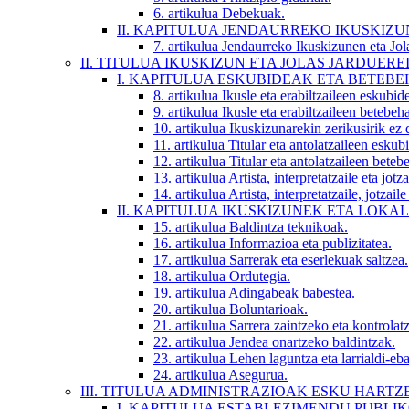
6. artikulua
Debekuak.
II. KAPITULUA
JENDAURREKO IKUSKIZU
7. artikulua
Jendaurreko Ikuskizunen eta Jol
II. TITULUA
IKUSKIZUN ETA JOLAS JARDUER
I. KAPITULUA
ESKUBIDEAK ETA BETEB
8. artikulua
Ikusle eta erabiltzaileen eskubid
9. artikulua
Ikusle eta erabiltzaileen betebeh
10. artikulua
Ikuskizunarekin zerikusirik ez
11. artikulua
Titular eta antolatzaileen eskub
12. artikulua
Titular eta antolatzaileen beteb
13. artikulua
Artista, interpretatzaile eta jot
14. artikulua
Artista, interpretatzaile, jotzai
II. KAPITULUA
IKUSKIZUNEK ETA LOKA
15. artikulua
Baldintza teknikoak.
16. artikulua
Informazioa eta publizitatea.
17. artikulua
Sarrerak eta eserlekuak saltzea.
18. artikulua
Ordutegia.
19. artikulua
Adingabeak babestea.
20. artikulua
Boluntarioak.
21. artikulua
Sarrera zaintzeko eta kontrolat
22. artikulua
Jendea onartzeko baldintzak.
23. artikulua
Lehen laguntza eta larrialdi-eb
24. artikulua
Asegurua.
III. TITULUA
ADMINISTRAZIOAK ESKU HARTZ
I. KAPITULUA
ESTABLEZIMENDU PUBLIK