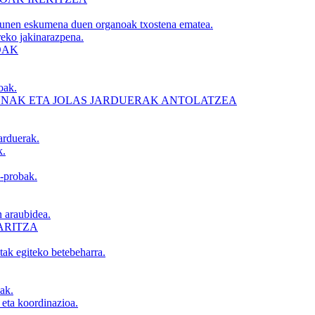
unen eskumena duen organoak txostena ematea.
reko jakinarazpena.
OAK
oak.
NAK ETA JOLAS JARDUERAK ANTOLATZEA
arduerak.
k.
l-probak.
 araubidea.
ARITZA
tak egiteko betebeharra.
ak.
 eta koordinazioa.