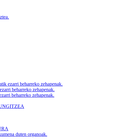
ztea.
atik ezarri beharreko zehapenak.
 ezarri beharreko zehapenak.
 ezarri beharreko zehapenak.
AUNGITZEA
URA
skumena duten organoak.