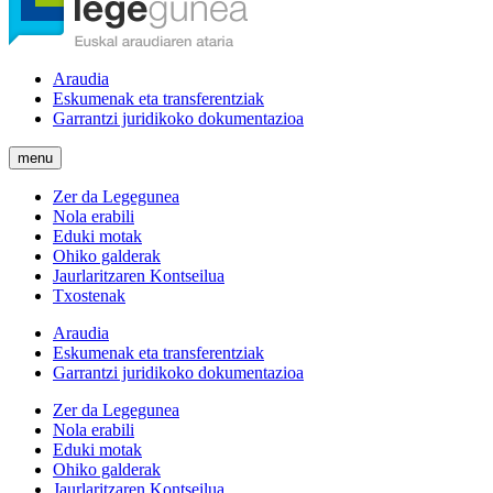
Araudia
Eskumenak eta transferentziak
Garrantzi juridikoko dokumentazioa
menu
Zer da Legegunea
Nola erabili
Eduki motak
Ohiko galderak
Jaurlaritzaren Kontseilua
Txostenak
Araudia
Eskumenak eta transferentziak
Garrantzi juridikoko dokumentazioa
Zer da Legegunea
Nola erabili
Eduki motak
Ohiko galderak
Jaurlaritzaren Kontseilua