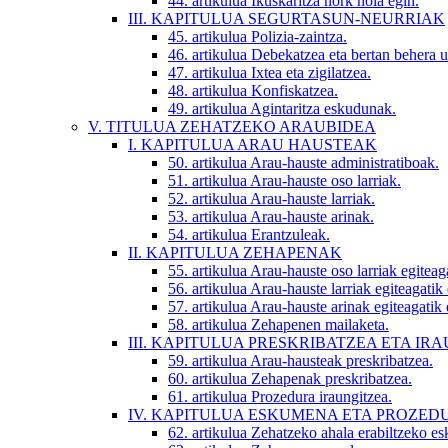
44. artikulua
Ikuskaritza nork nola egin.
III. KAPITULUA
SEGURTASUN-NEURRIAK
45. artikulua
Polizia-zaintza.
46. artikulua
Debekatzea eta bertan behera u
47. artikulua
Ixtea eta zigilatzea.
48. artikulua
Konfiskatzea.
49. artikulua
Agintaritza eskudunak.
V. TITULUA
ZEHATZEKO ARAUBIDEA
I. KAPITULUA
ARAU HAUSTEAK
50. artikulua
Arau-hauste administratiboak.
51. artikulua
Arau-hauste oso larriak.
52. artikulua
Arau-hauste larriak.
53. artikulua
Arau-hauste arinak.
54. artikulua
Erantzuleak.
II. KAPITULUA
ZEHAPENAK
55. artikulua
Arau-hauste oso larriak egiteag
56. artikulua
Arau-hauste larriak egiteagatik
57. artikulua
Arau-hauste arinak egiteagatik
58. artikulua
Zehapenen mailaketa.
III. KAPITULUA
PRESKRIBATZEA ETA IR
59. artikulua
Arau-hausteak preskribatzea.
60. artikulua
Zehapenak preskribatzea.
61. artikulua
Prozedura iraungitzea.
IV. KAPITULUA
ESKUMENA ETA PROZED
62. artikulua
Zehatzeko ahala erabiltzeko e