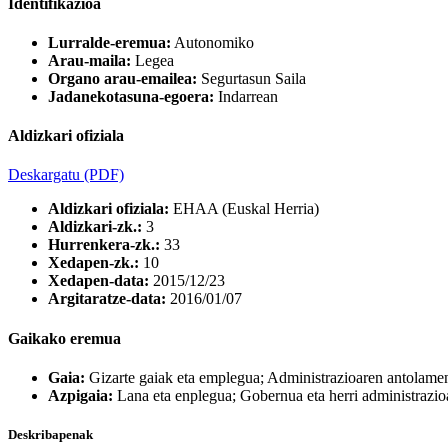
Identifikazioa
Lurralde-eremua:
Autonomiko
Arau-maila:
Legea
Organo arau-emailea:
Segurtasun Saila
Jadanekotasuna-egoera:
Indarrean
Aldizkari ofiziala
Deskargatu
(PDF)
Aldizkari ofiziala:
EHAA (Euskal Herria)
Aldizkari-zk.:
3
Hurrenkera-zk.:
33
Xedapen-zk.:
10
Xedapen-data:
2015/12/23
Argitaratze-data:
2016/01/07
Gaikako eremua
Gaia:
Gizarte gaiak eta emplegua; Administrazioaren antolamendu
Azpigaia:
Lana eta enplegua; Gobernua eta herri administrazioa;
Deskribapenak