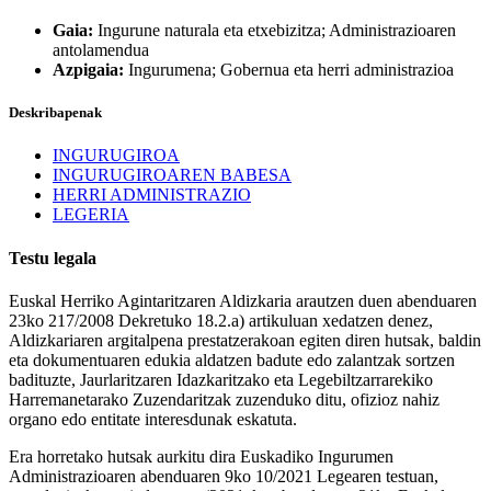
Gaia:
Ingurune naturala eta etxebizitza; Administrazioaren
antolamendua
Azpigaia:
Ingurumena; Gobernua eta herri administrazioa
Deskribapenak
INGURUGIROA
INGURUGIROAREN BABESA
HERRI ADMINISTRAZIO
LEGERIA
Testu legala
Euskal Herriko Agintaritzaren Aldizkaria arautzen duen abenduaren
23ko 217/2008 Dekretuko 18.2.a) artikuluan xedatzen denez,
Aldizkariaren argitalpena prestatzerakoan egiten diren hutsak, baldin
eta dokumentuaren edukia aldatzen badute edo zalantzak sortzen
badituzte, Jaurlaritzaren Idazkaritzako eta Legebiltzarrarekiko
Harremanetarako Zuzendaritzak zuzenduko ditu, ofizioz nahiz
organo edo entitate interesdunak eskatuta.
Era horretako hutsak aurkitu dira Euskadiko Ingurumen
Administrazioaren abenduaren 9ko 10/2021 Legearen testuan,