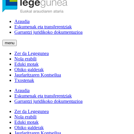
Araudia
Eskumenak eta transferentziak
Garrantzi juridikoko dokumentazioa
menu
Zer da Legegunea
Nola erabili
Eduki motak
Ohiko galderak
Jaurlaritzaren Kontseilua
Txostenak
Araudia
Eskumenak eta transferentziak
Garrantzi juridikoko dokumentazioa
Zer da Legegunea
Nola erabili
Eduki motak
Ohiko galderak
Jaurlaritzaren Kontseilua