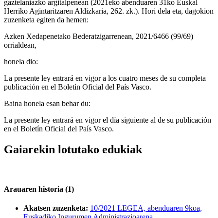
gaztelaniazko argitalpenean (2021eko abenduaren 31ko Euskal
Herriko Agintaritzaren Aldizkaria, 262. zk.). Hori dela eta, dagokion
zuzenketa egiten da hemen:
Azken Xedapenetako Bederatzigarrenean, 2021/6466 (99/69)
orrialdean,
honela dio:
La presente ley entrará en vigor a los cuatro meses de su completa
publicación en el Boletín Oficial del País Vasco.
Baina honela esan behar du:
La presente ley entrará en vigor el día siguiente al de su publicación
en el Boletín Oficial del País Vasco.
Gaiarekin lotutako edukiak
Arauaren historia (1)
Akatsen zuzenketa:
10/2021 LEGEA, abenduaren 9koa,
Euskadiko Ingurumen Administrazioarena.