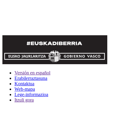
Versión en español
Erabilerraztasuna
Kontaktua
Web-mapa
Lege-informazioa
Itzuli gora