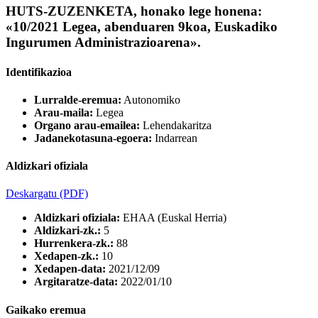
HUTS-ZUZENKETA, honako lege honena:
«10/2021 Legea, abenduaren 9koa, Euskadiko
Ingurumen Administrazioarena».
Identifikazioa
Lurralde-eremua:
Autonomiko
Arau-maila:
Legea
Organo arau-emailea:
Lehendakaritza
Jadanekotasuna-egoera:
Indarrean
Aldizkari ofiziala
Deskargatu
(PDF)
Aldizkari ofiziala:
EHAA (Euskal Herria)
Aldizkari-zk.:
5
Hurrenkera-zk.:
88
Xedapen-zk.:
10
Xedapen-data:
2021/12/09
Argitaratze-data:
2022/01/10
Gaikako eremua