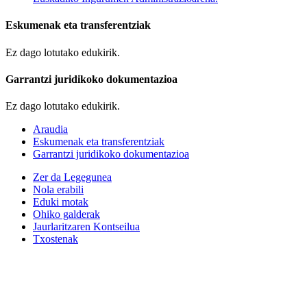
Eskumenak eta transferentziak
Ez dago lotutako edukirik.
Garrantzi juridikoko dokumentazioa
Ez dago lotutako edukirik.
Araudia
Eskumenak eta transferentziak
Garrantzi juridikoko dokumentazioa
Zer da Legegunea
Nola erabili
Eduki motak
Ohiko galderak
Jaurlaritzaren Kontseilua
Txostenak