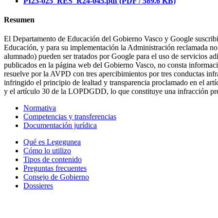
PI23-025_RES_R24-045.pdf
(PDF / 589.6 KB)
Resumen
El Departamento de Educación del Gobierno Vasco y Google suscribie
Educación, y para su implementación la Administración reclamada no re
alumnado) pueden ser tratados por Google para el uso de servicios ad
publicados en la página web del Gobierno Vasco, no consta información
resuelve por la AVPD con tres apercibimientos por tres conductas infra
infringido el principio de lealtad y transparencia proclamado en el ar
y el artículo 30 de la LOPDGDD, lo que constituye una infracción pr
Normativa
Competencias y transferencias
Documentación jurídica
Qué es Legegunea
Cómo lo utilizo
Tipos de contenido
Preguntas frecuentes
Consejo de Gobierno
Dossieres