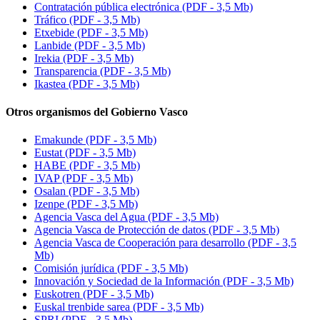
Contratación pública electrónica (PDF - 3,5 Mb)
Tráfico (PDF - 3,5 Mb)
Etxebide
(PDF - 3,5 Mb)
Lanbide (PDF - 3,5 Mb)
Irekia (PDF - 3,5 Mb)
Transparencia (PDF - 3,5 Mb)
Ikastea (PDF - 3,5 Mb)
Otros organismos del Gobierno Vasco
Emakunde (PDF - 3,5 Mb)
Eustat (PDF - 3,5 Mb)
HABE (PDF - 3,5 Mb)
IVAP (PDF - 3,5 Mb)
Osalan (PDF - 3,5 Mb)
Izenpe
(PDF - 3,5 Mb)
Agencia Vasca del Agua (PDF - 3,5 Mb)
Agencia Vasca de Protección de datos (PDF - 3,5 Mb)
Agencia Vasca de Cooperación para desarrollo (PDF - 3,5
Mb)
Comisión jurídica (PDF - 3,5 Mb)
Innovación y Sociedad de la Información (PDF - 3,5 Mb)
Euskotren (PDF - 3,5 Mb)
Euskal trenbide sarea
(PDF - 3,5 Mb)
SPRI (PDF - 3,5 Mb)