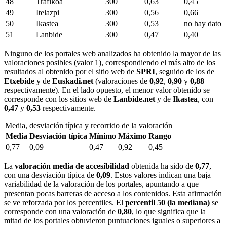
48
Trafikoa
300
0,63
0,45
49
Itelazpi
300
0,56
0,66
50
Ikastea
300
0,53
no hay dato
51
Lanbide
300
0,47
0,40
Ninguno de los portales web analizados ha obtenido la mayor de las
valoraciones posibles (valor 1), correspondiendo el más alto de los
resultados al obtenido por el sitio web de
SPRI
, seguido de los de
Etxebide
y de
Euskadi.net
(valoraciones de
0,92
,
0,90
y
0,88
respectivamente). En el lado opuesto, el menor valor obtenido se
corresponde con los sitios web de
Lanbide.net
y de
Ikastea
, con
0,47
y
0,53
respectivamente.
Media, desviación típica y recorrido de la valoración
Media
Desviación típica
Mínimo
Máximo
Rango
0,77
0,09
0,47
0,92
0,45
La
valoración media de accesibilidad
obtenida ha sido de
0,77
,
con una desviación típica de
0,09
. Estos valores indican una baja
variabilidad de la valoración de los portales, apuntando a que
presentan pocas barreras de acceso a los contenidos. Esta afirmación
se ve reforzada por los percentiles. El
percentil 50 (la mediana)
se
corresponde con una valoración de
0,80
, lo que significa que la
mitad de los portales obtuvieron puntuaciones iguales o superiores a