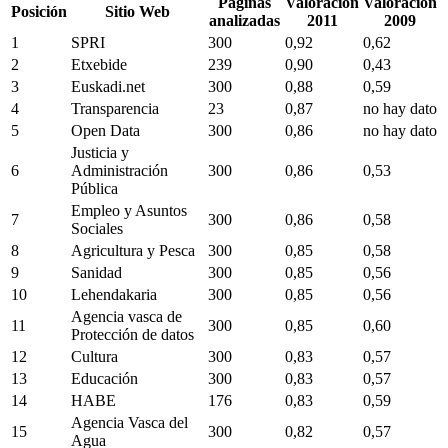
Páginas
Valoración
Valoración
Posición
Sitio Web
analizadas
2011
2009
1
SPRI
300
0,92
0,62
2
Etxebide
239
0,90
0,43
3
Euskadi.net
300
0,88
0,59
4
Transparencia
23
0,87
no hay dato
5
Open Data
300
0,86
no hay dato
Justicia y
6
Administración
300
0,86
0,53
Pública
Empleo y Asuntos
7
300
0,86
0,58
Sociales
8
Agricultura y Pesca
300
0,85
0,58
9
Sanidad
300
0,85
0,56
10
Lehendakaria
300
0,85
0,56
Agencia vasca de
11
300
0,85
0,60
Protección de datos
12
Cultura
300
0,83
0,57
13
Educación
300
0,83
0,57
14
HABE
176
0,83
0,59
Agencia Vasca del
15
300
0,82
0,57
Agua