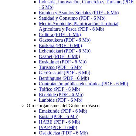
Industria, Innovación, Comercio y Turismo (PDF
- 6 Mb)
Empleo y Asuntos Sociales (PDF - 6 Mb)
Sanidad y Consumo (PDF - 6 Mb)
Medio Ambiente, Planificación Territorial,
Agricultura y Pesca (PDF - 6 Mb)
Cultura (PDF - 6 Mb)
Gazteaukera
(PDF - 6 Mb)
Euskara
(PDF - 6 Mb)
Lehendakari
(PDF - 6 Mb)
Osanet (PDF - 6 Mb)
Euskalmet (PDF - 6 Mb)
Turismo (PDF - 6 Mb)
GeoEuskadi (PDF - 6 Mb)
Berdingune
(PDF - 6 Mb)
Contratación pública electrónica (PDF - 6 Mb)
Tráfico (PDF - 6 Mb)
Etxebide
(PDF - 6 Mb)
Lanbide (PDF - 6 Mb)
Otros organismos del Gobierno Vasco
Emakunde (PDF - 6 Mb)
Eustat (PDF - 6 Mb)
HABE (PDF - 6 Mb)
IVAP (PDF - 6 Mb)
Osakidetza
(PDF - 6 Mb)