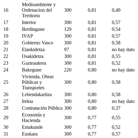
Medioambiente y
16
Ordenacion del
300
0,81
0,49
Territorio
17
Interior
300
0,81
0,57
18
Berdingune
129
0,81
0,54
19
IVAP
300
0,81
0,57
20
Gobierno Vasco
300
0,81
0,58
21
Elankidetza
97
0,81
no hay dato
22
Osakidetza
300
0,81
0,55
23
Gazteaukera
300
0,81
0,52
24
Bakegune
220
0,80
no hay dato
Vivienda, Obras
25
Públicas y
300
0,80
0,58
Transportes
26
Lehendakaritza
300
0,80
0,58
27
Irekia
300
0,80
no hay dato
28
Contratación Pública
300
0,80
0,37
Economía y
29
300
0,77
0,55
Hacienda
30
Emakunde
300
0,77
0,52
31
Euskara
300
0,77
0,57