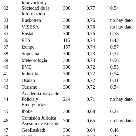
Innovación y
32
Sociedad de la
300
0,77
0,54
Información
33
Euskotren
300
0,76
no hay dato
34
VISESA
300
0,76
no hay dato
35
Eustat
300
0,76
0,58
36
ETS
115
0,74
0,43
37
Izenpe
157
0,74
0,57
38
Sopelana
300
0,73
0,57
39
Meteorología
300
0,73
0,56
40
EVE
300
0,72
0,53
41
Industria
300
0,72
0,54
42
Osalan
300
0,72
0,31
43
Turismo
300
0,72
0,54
Academia Vasca de
44
Policía y
214
0,71
no hay dato
Emergencias
45
Ihobe
300
0,68
0,27
Comisión Jurídica
46
300
0,65
no hay dato
Asesora de Euskadi
47
GeoEuskadi
300
0,64
0,46