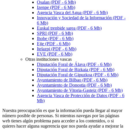
Osalan (PDF - 6 Mb)
Izenpe
(PDF - 6 Mb)
Agencia Vasca del Agua (PDF - 6 Mb)
Innovación y Sociedad de la Información (PDF -
6 Mb)
Euskal trenbide sarea
(PDF - 6 Mb)
SPRI (PDF - 6 Mb)
Ihobe (PDF - 6 Mb)
Ejie (PDF - 6 Mb)
Itelazpi
(PDF - 6 Mb)
EVE (PDF - 6 Mb)
Otras instituciones vascas
Diputación Foral de Álava (PDF - 6 Mb)
Diputación Foral de Bizkaia (PDF - 6 Mb)
Diputación Foral de Gipuzkoa (PDF - 6 Mb)
Ayuntamiento de Bilbao (PDF - 6 Mb)
Ayuntamiento de Donostia (PDF - 6 Mb)
Ayuntamiento de Vitoria-Gasteiz (PDF - 6 Mb)
Agencia Vasca de Protección de Datos (PDF - 6
Mb)
Nuestra preocupación es que la información pueda llegar al mayor
número posible de personas. Si mientras navegas por las páginas
web tienes algún problema para acceder a los contenidos, o si
quieres hacer alguna sugerencia que nos pueda ayudar a mejorar la