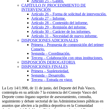
Artículo 25
– Gastos.
CAPÍTULO
IV
PROCEDIMIENTO DE
INTERVENCIÓN
Artículo 26
– Forma de solicitud de intervención.
Artículo 27
– Informe.
Artículo 28
– Contenido del informe.
Artículo 29
– Remisión del informe.
Artículo 30
– Carácter de los informes.
Artículo 31
– Necesidad de nuevo informe.
DISPOSICIONES ADICIONALES
Primera
– Propuesta de composición del primer
Consejo.
Segunda
– Coordinación.
Tercera
– Colaboración con otras instituciones.
DISPOSICIÓN DEROGATORIA
DISPOSICIONES FINALES
Primera
– Supletoriedad.
Segunda
– Desarrollo.
Tercera
– Entrada en vigor.
La Ley 14/1.998, de 11 de junio, del Deporte del País Vasco,
contempla en su artículo 7 la existencia del Consejo Vasco del
Deporte como órgano superior de asesoramiento, consulta,
seguimiento y debate sectorial de las Administraciones públicas en
asuntos que afecten a la política deportiva en la Comunidad