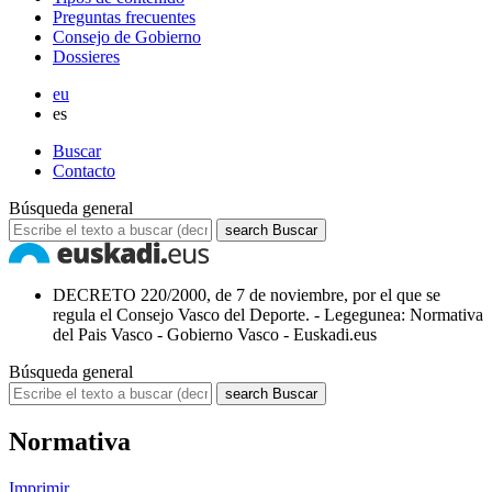
Preguntas frecuentes
Consejo de Gobierno
Dossieres
eu
es
Buscar
Contacto
Búsqueda general
search
Buscar
DECRETO 220/2000, de 7 de noviembre, por el que se
regula el Consejo Vasco del Deporte. - Legegunea: Normativa
del Pais Vasco - Gobierno Vasco - Euskadi.eus
Búsqueda general
search
Buscar
Normativa
Imprimir