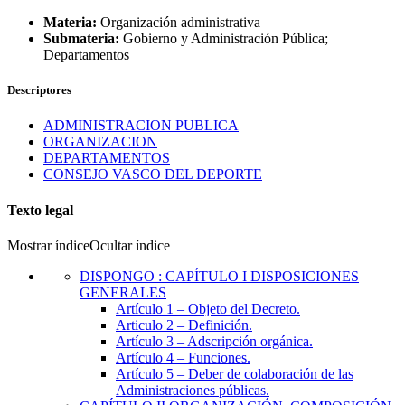
Materia:
Organización administrativa
Submateria:
Gobierno y Administración Pública;
Departamentos
Descriptores
ADMINISTRACION PUBLICA
ORGANIZACION
DEPARTAMENTOS
CONSEJO VASCO DEL DEPORTE
Texto legal
Mostrar índice
Ocultar índice
DISPONGO
:
CAPÍTULO I DISPOSICIONES
GENERALES
Artículo 1
– Objeto del Decreto.
Articulo 2
– Definición.
Artículo 3
– Adscripción orgánica.
Artículo 4
– Funciones.
Artículo 5
– Deber de colaboración de las
Administraciones públicas.