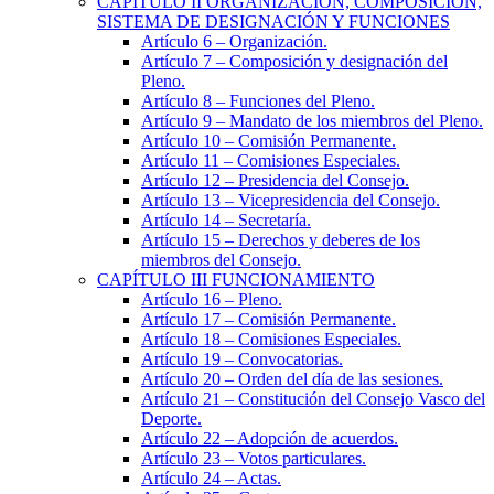
CAPÍTULO
II
ORGANIZACIÓN, COMPOSICIÓN,
SISTEMA DE DESIGNACIÓN Y FUNCIONES
Artículo 6
– Organización.
Artículo 7
– Composición y designación del
Pleno.
Artículo 8
– Funciones del Pleno.
Artículo 9
– Mandato de los miembros del Pleno.
Artículo 10
– Comisión Permanente.
Artículo 11
– Comisiones Especiales.
Artículo 12
– Presidencia del Consejo.
Artículo 13
– Vicepresidencia del Consejo.
Artículo 14
– Secretaría.
Artículo 15
– Derechos y deberes de los
miembros del Consejo.
CAPÍTULO
III
FUNCIONAMIENTO
Artículo 16
– Pleno.
Artículo 17
– Comisión Permanente.
Artículo 18
– Comisiones Especiales.
Artículo 19
– Convocatorias.
Artículo 20
– Orden del día de las sesiones.
Artículo 21
– Constitución del Consejo Vasco del
Deporte.
Artículo 22
– Adopción de acuerdos.
Artículo 23
– Votos particulares.
Artículo 24
– Actas.