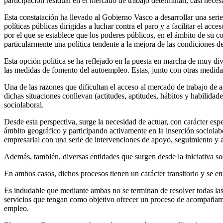
participación residual en el mercado de trabajo determinan, casi neces
Esta constatación ha llevado al Gobierno Vasco a desarrollar una serie
políticas públicas dirigidas a luchar contra el paro y a facilitar el a
por el que se establece que los poderes públicos, en el ámbito de su 
particularmente una política tendente a la mejora de las condiciones 
Esta opción política se ha reflejado en la puesta en marcha de muy div
las medidas de fomento del autoempleo. Estas, junto con otras medidas
Una de las razones que dificultan el acceso al mercado de trabajo de a
dichas situaciones conllevan (actitudes, aptitudes, hábitos y habilida
sociolaboral.
Desde esta perspectiva, surge la necesidad de actuar, con carácter esp
ámbito geográfico y participando activamente en la inserción sociolab
empresarial con una serie de intervenciones de apoyo, seguimiento y ac
Además, también, diversas entidades que surgen desde la iniciativa soc
En ambos casos, dichos procesos tienen un carácter transitorio y se enma
Es indudable que mediante ambas no se terminan de resolver todas las 
servicios que tengan como objetivo ofrecer un proceso de acompañamie
empleo.