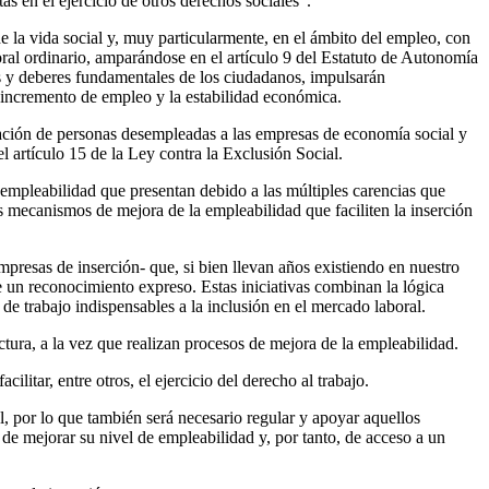
s en el ejercicio de otros derechos sociales".
e la vida social y, muy particularmente, en el ámbito del empleo, con
aboral ordinario, amparándose en el artículo 9 del Estatuto de Autonomía
os y deberes fundamentales de los ciudadanos, impulsarán
l incremento de empleo y la estabilidad económica.
poración de personas desempleadas a las empresas de economía social y
 artículo 15 de la Ley contra la Exclusión Social.
e empleabilidad que presentan debido a las múltiples carencias que
es mecanismos de mejora de la empleabilidad que faciliten la inserción
mpresas de inserción- que, si bien llevan años existiendo en nuestro
e un reconocimiento expreso. Estas iniciativas combinan la lógica
de trabajo indispensables a la inclusión en el mercado laboral.
ctura, a la vez que realizan procesos de mejora de la empleabilidad.
litar, entre otros, el ejercicio del derecho al trabajo.
l, por lo que también será necesario regular y apoyar aquellos
e mejorar su nivel de empleabilidad y, por tanto, de acceso a un