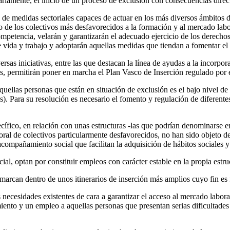
ariamente, el inicio de un proceso de exclusión con consecuencias directa
 de medidas sectoriales capaces de actuar en los más diversos ámbitos d
cceso de los colectivos más desfavorecidos a la formación y al mercado l
competencia, velarán y garantizarán el adecuado ejercicio de los derech
de vida y trabajo y adoptarán aquellas medidas que tiendan a fomentar e
ersas iniciativas, entre las que destacan la línea de ayudas a la incor
, permitirán poner en marcha el Plan Vasco de Inserción regulado por el
quellas personas que están en situación de exclusión es el bajo nivel d
des). Para su resolución es necesario el fomento y regulación de diferent
ecífico, en relación con unas estructuras -las que podrían denominarse e
oral de colectivos particularmente desfavorecidos, no han sido objeto d
ompañamiento social que facilitan la adquisición de hábitos sociales y 
ial, optan por constituir empleos con carácter estable en la propia estru
rcan dentro de unos itinerarios de inserción más amplios cuyo fin es faci
necesidades existentes de cara a garantizar el acceso al mercado labora
nto y un empleo a aquellas personas que presentan serias dificultades d