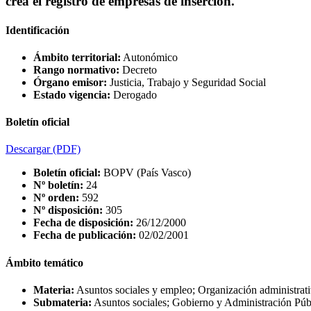
crea el registro de empresas de inserción.
Identificación
Ámbito territorial:
Autonómico
Rango normativo:
Decreto
Órgano emisor:
Justicia, Trabajo y Seguridad Social
Estado vigencia:
Derogado
Boletín oficial
Descargar
(PDF)
Boletín oficial:
BOPV (País Vasco)
Nº boletín:
24
Nº orden:
592
Nº disposición:
305
Fecha de disposición:
26/12/2000
Fecha de publicación:
02/02/2001
Ámbito temático
Materia:
Asuntos sociales y empleo; Organización administra
Submateria:
Asuntos sociales; Gobierno y Administración Pú