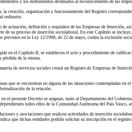
edimientos y los instrumentos destinados al reconocimiento de las empre
ción, la creación, organización y funcionamiento del Registro correspondi
al ordinario.
to de actuación, definición y requisitos de las Empresas de Inserción, a
e de su proceso de inserción sociolaboral. En este Capítulo se incluye
vos previstos en la Ley 12/1998, de 22 de mayo, contra la exclusión soci
ogida en el Capítulo II, se establecen el acto y procedimiento de califi
la pérdida de la misma.
eria de servicios sociales creará un Registro de Empresas de Inserción
onas que se encuentran en alguna de las situaciones contempladas en el
formalización de la relación.
o en el presente Decreto se asignan, tanto al Departamento del Gobierno 
o dependientes todos ellos de la Comunidad Autónoma del País Vasco, así
daciones y asociaciones que realicen actividades de inserción sociolabo
indica que dichas entidades podrán solicitar su inscripción en el registr