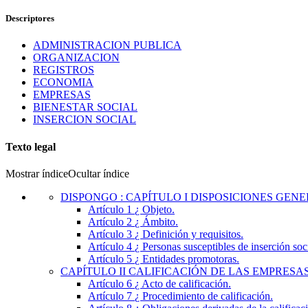
Descriptores
ADMINISTRACION PUBLICA
ORGANIZACION
REGISTROS
ECONOMIA
EMPRESAS
BIENESTAR SOCIAL
INSERCION SOCIAL
Texto legal
Mostrar índice
Ocultar índice
DISPONGO
:
CAPÍTULO I DISPOSICIONES GEN
Artículo 1
¿ Objeto.
Artículo 2
¿ Ámbito.
Artículo 3
¿ Definición y requisitos.
Artículo 4
¿ Personas susceptibles de inserción so
Artículo 5
¿ Entidades promotoras.
CAPÍTULO
II
CALIFICACIÓN DE LAS EMPRESAS
Artículo 6
¿ Acto de calificación.
Artículo 7
¿ Procedimiento de calificación.