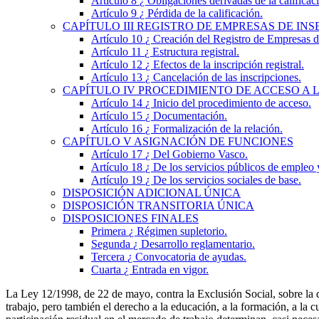
Artículo 8
¿ Obligaciones derivadas de la calificac
Artículo 9
¿ Pérdida de la calificación.
CAPÍTULO
III
REGISTRO DE EMPRESAS DE INS
Artículo 10
¿ Creación del Registro de Empresas d
Artículo 11
¿ Estructura registral.
Artículo 12
¿ Efectos de la inscripción registral.
Artículo 13
¿ Cancelación de las inscripciones.
CAPÍTULO
IV
PROCEDIMIENTO DE ACCESO A 
Artículo 14
¿ Inicio del procedimiento de acceso.
Artículo 15
¿ Documentación.
Artículo 16
¿ Formalización de la relación.
CAPÍTULO
V
ASIGNACIÓN DE FUNCIONES
Artículo 17
¿ Del Gobierno Vasco.
Artículo 18
¿ De los servicios públicos de empleo
Artículo 19
¿ De los servicios sociales de base.
DISPOSICIÓN ADICIONAL
ÚNICA
DISPOSICIÓN TRANSITORIA
ÚNICA
DISPOSICIONES FINALES
Primera
¿ Régimen supletorio.
Segunda
¿ Desarrollo reglamentario.
Tercera
¿ Convocatoria de ayudas.
Cuarta
¿ Entrada en vigor.
La Ley 12/1998, de 22 de mayo, contra la Exclusión Social, sobre la q
trabajo, pero también el derecho a la educación, a la formación, a la cu