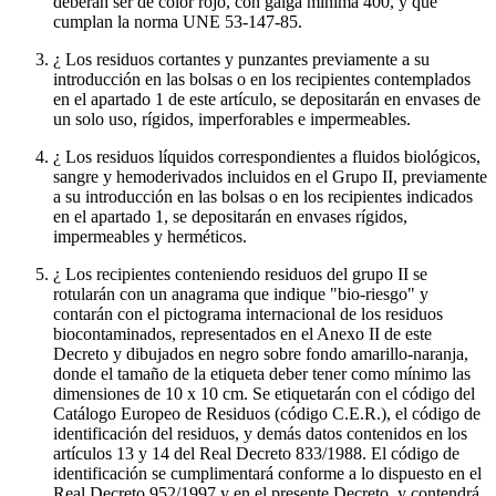
deberán ser de color rojo, con galga mínima 400, y que
cumplan la norma UNE 53-147-85.
¿ Los residuos cortantes y punzantes previamente a su
introducción en las bolsas o en los recipientes contemplados
en el apartado 1 de este artículo, se depositarán en envases de
un solo uso, rígidos, imperforables e impermeables.
¿ Los residuos líquidos correspondientes a fluidos biológicos,
sangre y hemoderivados incluidos en el Grupo II, previamente
a su introducción en las bolsas o en los recipientes indicados
en el apartado 1, se depositarán en envases rígidos,
impermeables y herméticos.
¿ Los recipientes conteniendo residuos del grupo II se
rotularán con un anagrama que indique "bio-riesgo" y
contarán con el pictograma internacional de los residuos
biocontaminados, representados en el Anexo II de este
Decreto y dibujados en negro sobre fondo amarillo-naranja,
donde el tamaño de la etiqueta deber tener como mínimo las
dimensiones de 10 x 10 cm. Se etiquetarán con el código del
Catálogo Europeo de Residuos (código C.E.R.), el código de
identificación del residuos, y demás datos contenidos en los
artículos 13 y 14 del Real Decreto 833/1988. El código de
identificación se cumplimentará conforme a lo dispuesto en el
Real Decreto 952/1997 y en el presente Decreto, y contendrá