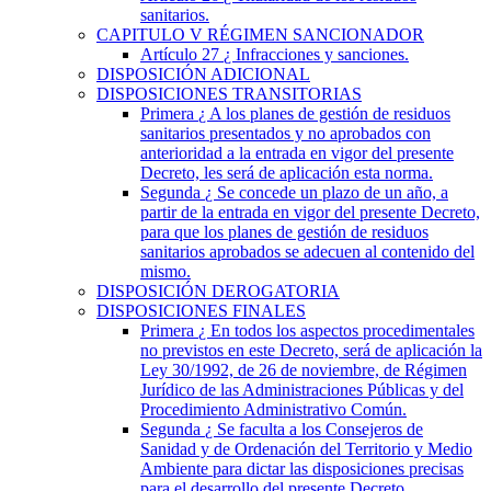
sanitarios.
CAPITULO
V
RÉGIMEN SANCIONADOR
Artículo 27
¿ Infracciones y sanciones.
DISPOSICIÓN ADICIONAL
DISPOSICIONES TRANSITORIAS
Primera
¿ A los planes de gestión de residuos
sanitarios presentados y no aprobados con
anterioridad a la entrada en vigor del presente
Decreto, les será de aplicación esta norma.
Segunda
¿ Se concede un plazo de un año, a
partir de la entrada en vigor del presente Decreto,
para que los planes de gestión de residuos
sanitarios aprobados se adecuen al contenido del
mismo.
DISPOSICIÓN DEROGATORIA
DISPOSICIONES FINALES
Primera
¿ En todos los aspectos procedimentales
no previstos en este Decreto, será de aplicación la
Ley 30/1992, de 26 de noviembre, de Régimen
Jurídico de las Administraciones Públicas y del
Procedimiento Administrativo Común.
Segunda
¿ Se faculta a los Consejeros de
Sanidad y de Ordenación del Territorio y Medio
Ambiente para dictar las disposiciones precisas
para el desarrollo del presente Decreto.