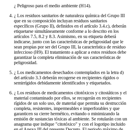
¿ Peligroso para el medio ambiente (H14).
¿ Los residuos sanitarios de naturaleza química del Grupo III
que en su composición incluyan residuos sanitarios
específicos (Grupo II), definidos en el artículo 3.4.c), deberán
etiquetarse simultáneamente conforme a lo descrito en los
artículos 7.5, 8.2 y 8.3. Asimismo, en su etiqueta deberá
indicarse, junto con las características de peligrosidad que le
sean propias por ser del Grupo III, la característica de residuo
infeccioso (H9). El tratamiento a aplicar a estos residuos debe
garantizar la completa eliminación de sus características de
peligrosidad.
¿ Los medicamentos desechados contemplados en la letra d)
del artículo 3.3 deberán recogerse en recipientes rígidos o
semirrígidos debidamente identificados y etiquetados.
¿ Los residuos de medicamentos citotóxicos y citostáticos y el
material contaminado por ellos, se recogerán en recipientes
rígidos de un solo uso, de material que permita su destrucción
completa, resistentes, impermeables e imperforables y que
garanticen su cierre hermético, evitando o minimizando la
emisión de sustancias tóxicas al ambiente. Se rotularán con un
anagrama que indique "citotóxico" y con el logotipo incluido
en el Anexo III del presente Decreto. El periodo máximo de