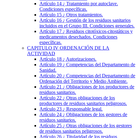
Artículo 14
¿ Tratamiento por autoclave.
Condiciones específicas.
Artículo 15
¿ Otros tratamientos.
Artículo 16
¿ Gestión de los residuos sanitarios
incluidos en el Grupo III. Condiciones generales.
Artículo 17
¿ Residuos citotóxicos-citostáticos y
medicamentos desechados. Condiciones
específicas.
CAPITULO
IV
ORDENACIÓN DE LA
ACTIVIDAD
Artículo 18
¿ Autorizaciones.
Artículo 19
¿ Competencias del Departamento de
Sanidad.
Artículo 20
¿ Competencias del Departamento de
Ordenación del Territorio y Medio Ambiente.
Artículo 21
¿ Obligaciones de los productores de
residuos sanitarios.
Artículo 22
¿ Otras obligaciones de los
productores de residuos sanitarios peligrosos.
Artículo 23
¿ Responsable legal.
Artículo 24
¿ Obligaciones de los gestores de
residuos sanitarios.
Artículo 25
¿ Otras obligaciones de los gestores
de residuos sanitarios peligrosos.
Artículo 26
¿ Titularidad de los residuos