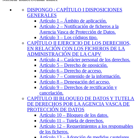
DISPONGO
:
CAPÍTULO I DISPOSICIONES
GENERALES
Artículo 1
– Ámbito de aplicación.
Artículo 2
– Notificación de ficheros a la
Agencia Vasca de Protección de Datos.
Artículo 3
– Los códigos tipo.
CAPÍTULO
II
EJERCICIO DE LOS DERECHOS,
EN RELACIÓN CON LOS FICHEROS DE LA
ADMINISTRACIÓN DE LA CAPV
Artículo 4
– Carácter personal de los derechos.
Artículo 5
– Derecho de oposición.
Artículo 6
– Derecho de acceso.
Artículo 7
– Contenido de la información.
Artículo 8
– Denegación del acceso.
Artículo 9
– Derechos de rectificación y
cancelación.
CAPÍTULO
III
BLOQUEO DE DATOS Y TUTELA
DE DERECHOS POR LA AGENCIA VASCA DE
PROTECCIÓN DE DATOS
Artículo 10
– Bloqueo de los datos.
Artículo 11
– Tutela de derechos.
Artículo 12
– Requerimientos a los responsables
de los ficheros.
Artículo 13
– Adopción de medidas cautelares