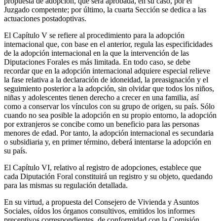
propuesta de adopción, que será aprobada, en su caso, por el
Juzgado competente; por último, la cuarta Sección se dedica a las
actuaciones postadoptivas.
El Capítulo V se refiere al procedimiento para la adopción
internacional que, con base en el anterior, regula las especificidades
de la adopción internacional en la que la intervención de las
Diputaciones Forales es más limitada. En todo caso, se debe
recordar que en la adopción internacional adquiere especial relieve
la fase relativa a la declaración de idoneidad, la preasignación y el
seguimiento posterior a la adopción, sin olvidar que todos los niños,
niñas y adolescentes tienen derecho a crecer en una familia, así
como a conservar los vínculos con su grupo de origen, su país. Sólo
cuando no sea posible la adopción en su propio entorno, la adopción
por extranjeros se concibe como un beneficio para las personas
menores de edad. Por tanto, la adopción internacional es secundaria
o subsidiaria y, en primer término, deberá intentarse la adopción en
su país.
El Capítulo VI, relativo al registro de adopciones, establece que
cada Diputación Foral constituirá un registro y su objeto, quedando
para las mismas su regulación detallada.
En su virtud, a propuesta del Consejero de Vivienda y Asuntos
Sociales, oídos los órganos consultivos, emitidos los informes
preceptivos correspondientes, de conformidad con la Comisión