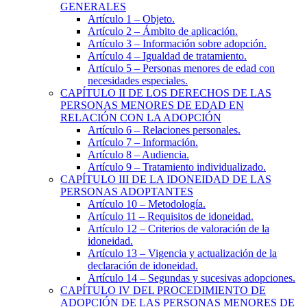
GENERALES
Artículo 1
– Objeto.
Artículo 2
– Ámbito de aplicación.
Artículo 3
– Información sobre adopción.
Artículo 4
– Igualdad de tratamiento.
Artículo 5
– Personas menores de edad con
necesidades especiales.
CAPÍTULO
II
DE LOS DERECHOS DE LAS
PERSONAS MENORES DE EDAD EN
RELACIÓN CON LA ADOPCIÓN
Artículo 6
– Relaciones personales.
Artículo 7
– Información.
Artículo 8
– Audiencia.
Artículo 9
– Tratamiento individualizado.
CAPÍTULO
III
DE LA IDONEIDAD DE LAS
PERSONAS ADOPTANTES
Artículo 10
– Metodología.
Artículo 11
– Requisitos de idoneidad.
Artículo 12
– Criterios de valoración de la
idoneidad.
Artículo 13
– Vigencia y actualización de la
declaración de idoneidad.
Artículo 14
– Segundas y sucesivas adopciones.
CAPÍTULO
IV
DEL PROCEDIMIENTO DE
ADOPCIÓN DE LAS PERSONAS MENORES DE