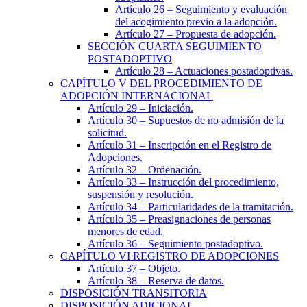
Artículo 26
– Seguimiento y evaluación
del acogimiento previo a la adopción.
Artículo 27
– Propuesta de adopción.
SECCIÓN
CUARTA
SEGUIMIENTO
POSTADOPTIVO
Artículo 28
– Actuaciones postadoptivas.
CAPÍTULO
V
DEL PROCEDIMIENTO DE
ADOPCIÓN INTERNACIONAL
Artículo 29
– Iniciación.
Artículo 30
– Supuestos de no admisión de la
solicitud.
Artículo 31
– Inscripción en el Registro de
Adopciones.
Artículo 32
– Ordenación.
Artículo 33
– Instrucción del procedimiento,
suspensión y resolución.
Artículo 34
– Particularidades de la tramitación.
Artículo 35
– Preasignaciones de personas
menores de edad.
Artículo 36
– Seguimiento postadoptivo.
CAPÍTULO
VI
REGISTRO DE ADOPCIONES
Artículo 37
– Objeto.
Artículo 38
– Reserva de datos.
DISPOSICIÓN TRANSITORIA
DISPOSICIÓN ADICIONAL