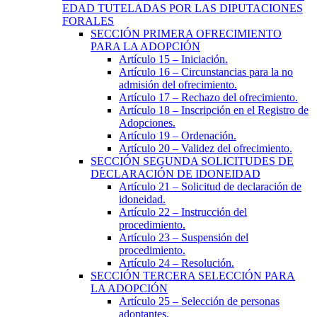
EDAD TUTELADAS POR LAS DIPUTACIONES
FORALES
SECCIÓN
PRIMERA
OFRECIMIENTO
PARA LA ADOPCIÓN
Artículo 15
– Iniciación.
Artículo 16
– Circunstancias para la no
admisión del ofrecimiento.
Artículo 17
– Rechazo del ofrecimiento.
Artículo 18
– Inscripción en el Registro de
Adopciones.
Artículo 19
– Ordenación.
Artículo 20
– Validez del ofrecimiento.
SECCIÓN
SEGUNDA
SOLICITUDES DE
DECLARACIÓN DE IDONEIDAD
Artículo 21
– Solicitud de declaración de
idoneidad.
Artículo 22
– Instrucción del
procedimiento.
Artículo 23
– Suspensión del
procedimiento.
Artículo 24
– Resolución.
SECCIÓN
TERCERA
SELECCIÓN PARA
LA ADOPCIÓN
Artículo 25
– Selección de personas
adoptantes.