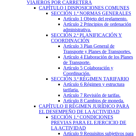
VIAJEROS POR CARRETERA
CAPÍTULO
I
DISPOSICIONES COMUNES
SECCIÓN
1.ª
NORMAS GENERALES
Artículo 1
Objeto del reglamento.
Artículo 2
Principios de ordenación
administrativa.
SECCIÓN
2.ª
PLANIFICACIÓN Y
COORDINACIÓN
Artículo 3
Plan General de
Transporte y Planes de Transportes.
Artículo 4
Elaboración de los Planes
de Transporte.
Artículo 5
Colaboración y
Coordinación.
SECCIÓN
3.ª
RÉGIMEN TARIFARIO
Artículo 6
Régimen y estructura
tarifaria.
Artículo 7
Revisión de tarifas.
Artículo 8
Cambios de moneda.
CAPÍTULO
II
RÉGIMEN JURÍDICO PARA
EL DESEMPEÑO DE LA ACTIVIDAD
SECCIÓN
1.ª
CONDICIONES
PREVIAS PARA EL EJERCICIO DE
LA ACTIVIDAD
Artículo 9
Requisitos subjetivos para