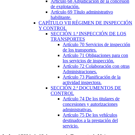
Artículo 68
Adjudicación de la concesión
de explotación.
Artículo 69
Título administrativo
habilitante.
CAPÍTULO
VII
RÉGIMEN DE INSPECCIÓN
Y CONTROL
SECCIÓN
1.ª
INSPECCIÓN DE LOS
TRANSPORTES
Artículo 70
Servicios de inspección
de los transportes.
Artículo 71
Obligaciones para con
los servicios de inspección.
Artículo 72
Colaboración con otras
Administraciones.
Artículo 73
Planificación de la
actividad inspectora.
SECCIÓN
2.ª
DOCUMENTOS DE
CONTROL
Artículo 74
De los titulares de
concesiones y autorizaciones
administrativas.
Artículo 75
De los vehículos
destinados a la prestación del
servicio.