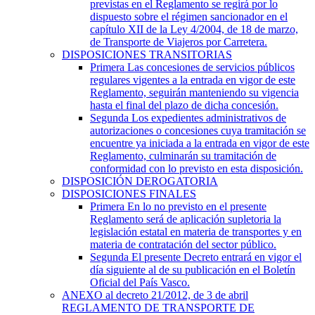
previstas en el Reglamento se regirá por lo
dispuesto sobre el régimen sancionador en el
capítulo XII de la Ley 4/2004, de 18 de marzo,
de Transporte de Viajeros por Carretera.
DISPOSICIONES TRANSITORIAS
Primera
Las concesiones de servicios públicos
regulares vigentes a la entrada en vigor de este
Reglamento, seguirán manteniendo su vigencia
hasta el final del plazo de dicha concesión.
Segunda
Los expedientes administrativos de
autorizaciones o concesiones cuya tramitación se
encuentre ya iniciada a la entrada en vigor de este
Reglamento, culminarán su tramitación de
conformidad con lo previsto en esta disposición.
DISPOSICIÓN DEROGATORIA
DISPOSICIONES FINALES
Primera
En lo no previsto en el presente
Reglamento será de aplicación supletoria la
legislación estatal en materia de transportes y en
materia de contratación del sector público.
Segunda
El presente Decreto entrará en vigor el
día siguiente al de su publicación en el Boletín
Oficial del País Vasco.
ANEXO al decreto 21/2012, de 3 de abril
REGLAMENTO DE TRANSPORTE DE