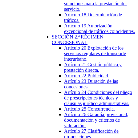
soluciones para la prestación del
servicio.
Artículo 18
Determinación de
tráficos.
Artículo 19
Autorización
excepcional de tráficos coincidentes.
SECCIÓN
2.ª
RÉGIMEN
CONCESIONAL
Artículo 20
Explotación de los
servicios regulares de transporte
interurbano.
Artículo 21
Gestión pública y
prestación directa.
Artículo 22
Publicidad.
Artículo 23
Duración de las
concesiones.
Artículo 24
Condiciones del pliego
de prescripciones técnicas y
cláusulas jurídico-administrativas.
Artículo 25
Concurrencia.
Artículo 26
Garantía provisional,
documentación y criterios de
valoración.
Artículo 27
Clasificación de
proposiciones.