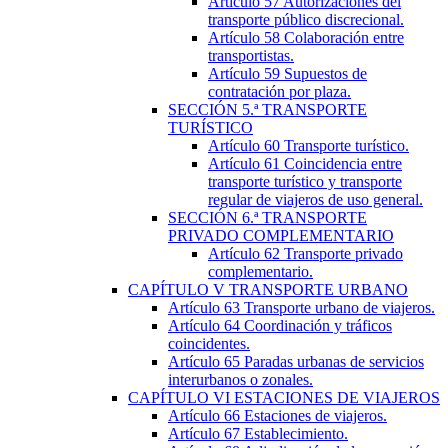
Artículo 57
Autorizaciones del
transporte público discrecional.
Artículo 58
Colaboración entre
transportistas.
Artículo 59
Supuestos de
contratación por plaza.
SECCIÓN
5.ª
TRANSPORTE
TURÍSTICO
Artículo 60
Transporte turístico.
Artículo 61
Coincidencia entre
transporte turístico y transporte
regular de viajeros de uso general.
SECCIÓN
6.ª
TRANSPORTE
PRIVADO COMPLEMENTARIO
Artículo 62
Transporte privado
complementario.
CAPÍTULO
V
TRANSPORTE URBANO
Artículo 63
Transporte urbano de viajeros.
Artículo 64
Coordinación y tráficos
coincidentes.
Artículo 65
Paradas urbanas de servicios
interurbanos o zonales.
CAPÍTULO
VI
ESTACIONES DE VIAJEROS
Artículo 66
Estaciones de viajeros.
Artículo 67
Establecimiento.