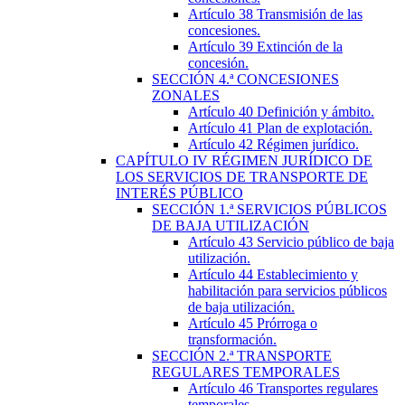
Artículo 38
Transmisión de las
concesiones.
Artículo 39
Extinción de la
concesión.
SECCIÓN
4.ª
CONCESIONES
ZONALES
Artículo 40
Definición y ámbito.
Artículo 41
Plan de explotación.
Artículo 42
Régimen jurídico.
CAPÍTULO
IV
RÉGIMEN JURÍDICO DE
LOS SERVICIOS DE TRANSPORTE DE
INTERÉS PÚBLICO
SECCIÓN
1.ª
SERVICIOS PÚBLICOS
DE BAJA UTILIZACIÓN
Artículo 43
Servicio público de baja
utilización.
Artículo 44
Establecimiento y
habilitación para servicios públicos
de baja utilización.
Artículo 45
Prórroga o
transformación.
SECCIÓN
2.ª
TRANSPORTE
REGULARES TEMPORALES
Artículo 46
Transportes regulares
temporales.