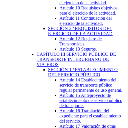
el ejercicio de la actividad.
Artículo 10
Requisitos objetivos
para el ejercicio de la actividad.
Artículo 11
Continuación del
ejercicio de la actividad.
SECCIÓN
2.ª
REQUISITOS DEL
EJERCICIO DE LA ACTIVIDAD
Artículo 12
Registro de
Transportistas.
Artículo 13
Seguros.
CAPÍTULO
III
SERVICIO PÚBLICO DE
TRANSPORTE INTERURBANO DE
VIAJEROS
SECCIÓN
1.ª
ESTABLECIMIENTO
DEL SERVICIO PÚBLICO
Artículo 14
Establecimiento del
servicio de transporte público
regular permanente de uso general.
Artículo 15
Anteproyecto de
establecimiento de servicio público
de transporte.
Artículo 16
Tramitación del
expediente para el establecimiento
del servicio.
Artículo 17
Valoración de otras