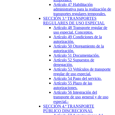
Artículo 47
Habilitación
administrativa para la realización de
transportes regulares temporales.
SECCIÓN
3.ª
TRANSPORTES
REGULARES DE USO ESPECIAL
Artículo 48
Transporte regular de
uso especial. Conceptos.
Artículo 49
Condiciones de la
autorización.
Artículo 50
Otorgamiento de la
autorización.
Artículo 51
Documentación.
Artículo 52
Supuestos de
denegación.
Artículo 53
Vehículos de transporte
regular de uso especial.
Artículo 54
Pago del servicio.
Artículo 55
Plazo de las
autorizaciones.
Artículo 56
Integración del
transporte de uso general y de uso
especial.-
SECCIÓN
4.ª
TRANSPORTE
PÚBLICO DISCRECIONAL