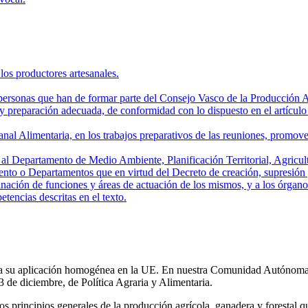
los productores artesanales.
ersonas que han de formar parte del Consejo Vasco de la Producción Ar
 preparación adecuada, de conformidad con lo dispuesto en el artículo 
al Alimentaria, en los trabajos preparativos de las reuniones, promoverá
o al Departamento de Medio Ambiente, Planificación Territorial, Agri
nto o Departamentos que en virtud del Decreto de creación, supresión 
ión de funciones y áreas de actuación de los mismos, y a los órganos 
tencias descritas en el texto.
ara su aplicación homogénea en la UE. En nuestra Comunidad Autónoma l
3 de diciembre, de Política Agraria y Alimentaria.
os principios generales de la producción agrícola, ganadera y forestal qu