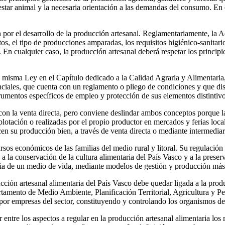
nestar animal y la necesaria orientación a las demandas del consumo. En 
án por el desarrollo de la producción artesanal. Reglamentariamente, 
s, el tipo de producciones amparadas, los requisitos higiénico-sanitarios,
 En cualquier caso, la producción artesanal deberá respetar los principio
misma Ley en el Capítulo dedicado a la Calidad Agraria y Alimentaria, 
renciales, que cuenta con un reglamento o pliego de condiciones y que di
trumentos específicos de empleo y protección de sus elementos distintivo
con la venta directa, pero conviene deslindar ambos conceptos porque l
plotación o realizadas por el propio productor en mercados y ferias locale
n su producción bien, a través de venta directa o mediante intermediar
rsos económicos de las familias del medio rural y litoral. Su regulación 
 la conservación de la cultura alimentaria del País Vasco y a la preserv
ncia de un medio de vida, mediante modelos de gestión y producción má
ucción artesanal alimentaria del País Vasco debe quedar ligada a la pro
mento de Medio Ambiente, Planificación Territorial, Agricultura y Pesca
por empresas del sector, constituyendo y controlando los organismos de
tre los aspectos a regular en la producción artesanal alimentaria los req