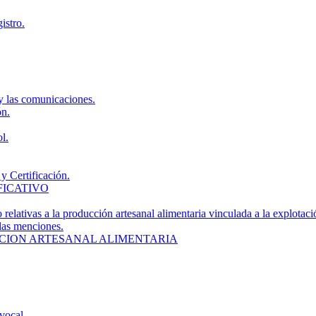
istro.
y las comunicaciones.
ón.
l.
y Certificación.
FICATIVO
 relativas a la producción artesanal alimentaria vinculada a la explotaci
 las menciones.
CION ARTESANAL ALIMENTARIA
vocal.