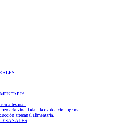
ERALES
IMENTARIA
ión artesanal.
imentaria vinculada a la explotación agraria.
ducción artesanal alimentaria.
RTESANALES