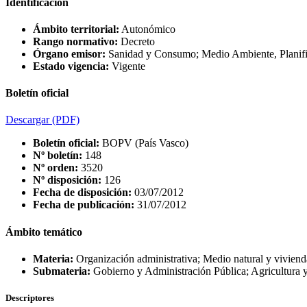
Identificación
Ámbito territorial:
Autonómico
Rango normativo:
Decreto
Órgano emisor:
Sanidad y Consumo; Medio Ambiente, Planifica
Estado vigencia:
Vigente
Boletín oficial
Descargar
(PDF)
Boletín oficial:
BOPV (País Vasco)
Nº boletín:
148
Nº orden:
3520
Nº disposición:
126
Fecha de disposición:
03/07/2012
Fecha de publicación:
31/07/2012
Ámbito temático
Materia:
Organización administrativa; Medio natural y vivien
Submateria:
Gobierno y Administración Pública; Agricultura 
Descriptores