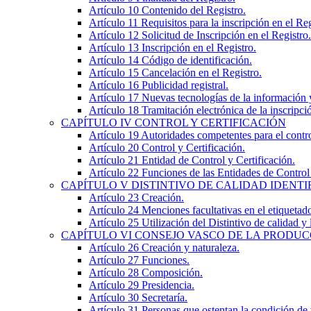
Artículo 10
Contenido del Registro.
Artículo 11
Requisitos para la inscripción en el Reg
Artículo 12
Solicitud de Inscripción en el Registro.
Artículo 13
Inscripción en el Registro.
Artículo 14
Código de identificación.
Artículo 15
Cancelación en el Registro.
Artículo 16
Publicidad registral.
Artículo 17
Nuevas tecnologías de la información 
Artículo 18
Tramitación electrónica de la inscripci
CAPÍTULO
IV
CONTROL Y CERTIFICACIÓN
Artículo 19
Autoridades competentes para el contro
Artículo 20
Control y Certificación.
Artículo 21
Entidad de Control y Certificación.
Artículo 22
Funciones de las Entidades de Control 
CAPÍTULO
V
DISTINTIVO DE CALIDAD IDENTI
Artículo 23
Creación.
Artículo 24
Menciones facultativas en el etiquetado
Artículo 25
Utilización del Distintivo de calidad y
CAPÍTULO
VI
CONSEJO VASCO DE LA PRODUC
Artículo 26
Creación y naturaleza.
Artículo 27
Funciones.
Artículo 28
Composición.
Artículo 29
Presidencia.
Artículo 30
Secretaría.
Artículo 31
Personas que ostentan la condición de 