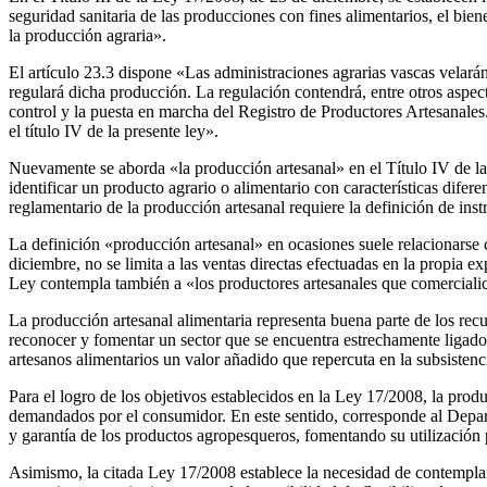
seguridad sanitaria de las producciones con fines alimentarios, el bie
la producción agraria».
El artículo 23.3 dispone «Las administraciones agrarias vascas velar
regulará dicha producción. La regulación contendrá, entre otros aspecto
control y la puesta en marcha del Registro de Productores Artesanales.
el título IV de la presente ley».
Nuevamente se aborda «la producción artesanal» en el Título IV de la 
identificar un producto agrario o alimentario con características dife
reglamentario de la producción artesanal requiere la definición de ins
La definición «producción artesanal» en ocasiones suele relacionarse 
diciembre, no se limita a las ventas directas efectuadas en la propia ex
Ley contempla también a «los productores artesanales que comercialice
La producción artesanal alimentaria representa buena parte de los recu
reconocer y fomentar un sector que se encuentra estrechamente ligado a
artesanos alimentarios un valor añadido que repercuta en la subsiste
Para el logro de los objetivos establecidos en la Ley 17/2008, la prod
demandados por el consumidor. En este sentido, corresponde al Departa
y garantía de los productos agropesqueros, fomentando su utilización 
Asimismo, la citada Ley 17/2008 establece la necesidad de contemplar en