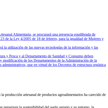
tesanal Alimentaria, se procurará una presencia equilibrada de
23 de la Ley 4/2005 de 18 de febrero, para la igualdad de Mujeres y
 la utilización de las nuevas tecnologías de la información y las
cultura y Pesca y al Departamento de Sanidad y Consumo deben
y modificación de los Departamentos de la Administración de la
administrativos, que en virtud de los Decretos de estructura orgánica
a producción artesanal de productos agroalimentarios ha carecido de
e preserven la sostenibilidad del suelo agrario y su entorno, la