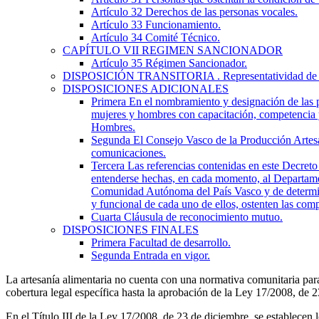
Artículo 32
Derechos de las personas vocales.
Artículo 33
Funcionamiento.
Artículo 34
Comité Técnico.
CAPÍTULO
VII
REGIMEN SANCIONADOR
Artículo 35
Régimen Sancionador.
DISPOSICIÓN TRANSITORIA
. Representatividad de 
DISPOSICIONES ADICIONALES
Primera
En el nombramiento y designación de las p
mujeres y hombres con capacitación, competencia y
Hombres.
Segunda
El Consejo Vasco de la Producción Artesan
comunicaciones.
Tercera
Las referencias contenidas en este Decret
entenderse hechas, en cada momento, al Departame
Comunidad Autónoma del País Vasco y de determinac
y funcional de cada uno de ellos, ostenten las compe
Cuarta
Cláusula de reconocimiento mutuo.
DISPOSICIONES FINALES
Primera
Facultad de desarrollo.
Segunda
Entrada en vigor.
La artesanía alimentaria no cuenta con una normativa comunitaria p
cobertura legal específica hasta la aprobación de la Ley 17/2008, de 2
En el Título III de la Ley 17/2008, de 23 de diciembre, se establecen l