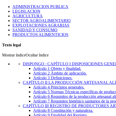
ADMINISTRACION PUBLICA
LEGISLACION
AGRICULTURA
SECTOR AGROALIMENTARIO
EXPLOTACIONES AGRARIAS
SANIDAD Y CONSUMO
PRODUCTOS ALIMENTICIOS
Texto legal
Mostrar índice
Ocultar índice
DISPONGO
:
CAPÍTULO I DISPOSICIONES GEN
Artículo 1
Objeto y finalidad.
Artículo 2
Ámbito de aplicación.
Artículo 3
Definiciones.
CAPÍTULO
II
LA PRODUCCIÓN ARTESANAL AL
Artículo 4
Principios generales.
Artículo 5
Normas Técnicas específicas de producc
Artículo 6
Requisitos de la producción artesanal al
Artículo 7
Requisitos higiénico sanitarios de la pro
CAPÍTULO
III
REGISTRO DE PRODUCTORES A
Artículo 8
Constitución y naturaleza.
Artículo 9
Finalidad del Registro.