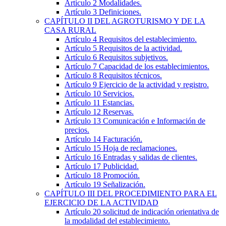
Artículo 2
Modalidades.
Artículo 3
Definiciones.
CAPÍTULO
II
DEL AGROTURISMO Y DE LA
CASA RURAL
Artículo 4
Requisitos del establecimiento.
Artículo 5
Requisitos de la actividad.
Artículo 6
Requisitos subjetivos.
Artículo 7
Capacidad de los establecimientos.
Artículo 8
Requisitos técnicos.
Artículo 9
Ejercicio de la actividad y registro.
Artículo 10
Servicios.
Artículo 11
Estancias.
Artículo 12
Reservas.
Artículo 13
Comunicación e Información de
precios.
Artículo 14
Facturación.
Artículo 15
Hoja de reclamaciones.
Artículo 16
Entradas y salidas de clientes.
Artículo 17
Publicidad.
Artículo 18
Promoción.
Artículo 19
Señalización.
CAPÍTULO
III
DEL PROCEDIMIENTO PARA EL
EJERCICIO DE LA ACTIVIDAD
Artículo 20
solicitud de indicación orientativa de
la modalidad del establecimiento.