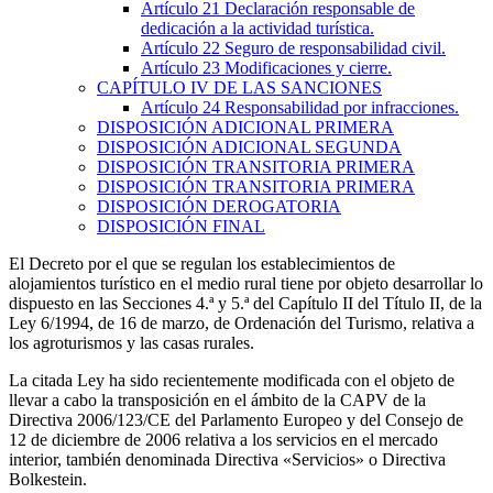
Artículo 21
Declaración responsable de
dedicación a la actividad turística.
Artículo 22
Seguro de responsabilidad civil.
Artículo 23
Modificaciones y cierre.
CAPÍTULO
IV
DE LAS SANCIONES
Artículo 24
Responsabilidad por infracciones.
DISPOSICIÓN ADICIONAL PRIMERA
DISPOSICIÓN ADICIONAL SEGUNDA
DISPOSICIÓN TRANSITORIA PRIMERA
DISPOSICIÓN TRANSITORIA PRIMERA
DISPOSICIÓN DEROGATORIA
DISPOSICIÓN FINAL
El Decreto por el que se regulan los establecimientos de
alojamientos turístico en el medio rural tiene por objeto desarrollar lo
dispuesto en las Secciones 4.ª y 5.ª del Capítulo II del Título II, de la
Ley 6/1994, de 16 de marzo, de Ordenación del Turismo, relativa a
los agroturismos y las casas rurales.
La citada Ley ha sido recientemente modificada con el objeto de
llevar a cabo la transposición en el ámbito de la CAPV de la
Directiva 2006/123/CE del Parlamento Europeo y del Consejo de
12 de diciembre de 2006 relativa a los servicios en el mercado
interior, también denominada Directiva «Servicios» o Directiva
Bolkestein.