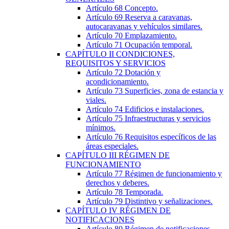
Artículo 68
Concepto.
Artículo 69
Reserva a caravanas,
autocaravanas y vehículos similares.
Artículo 70
Emplazamiento.
Artículo 71
Ocupación temporal.
CAPÍTULO
II
CONDICIONES,
REQUISITOS Y SERVICIOS
Artículo 72
Dotación y
acondicionamiento.
Artículo 73
Superficies, zona de estancia y
viales.
Artículo 74
Edificios e instalaciones.
Artículo 75
Infraestructuras y servicios
mínimos.
Artículo 76
Requisitos específicos de las
áreas especiales.
CAPÍTULO
III
RÉGIMEN DE
FUNCIONAMIENTO
Artículo 77
Régimen de funcionamiento y
derechos y deberes.
Artículo 78
Temporada.
Artículo 79
Distintivo y señalizaciones.
CAPÍTULO
IV
RÉGIMEN DE
NOTIFICACIONES
Artículo 80
Régimen de notificaciones.