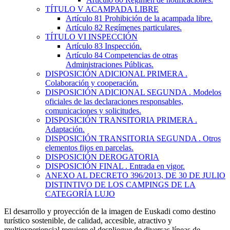
TÍTULO
V
ACAMPADA LIBRE
Artículo 81
Prohibición de la acampada libre.
Artículo 82
Regímenes particulares.
TÍTULO
VI
INSPECCIÓN
Artículo 83
Inspección.
Artículo 84
Competencias de otras
Administraciones Públicas.
DISPOSICIÓN ADICIONAL PRIMERA
.
Colaboración y cooperación.
DISPOSICIÓN ADICIONAL SEGUNDA
. Modelos
oficiales de las declaraciones responsables,
comunicaciones y solicitudes.
DISPOSICIÓN TRANSITORIA PRIMERA
.
Adaptación.
DISPOSICIÓN TRANSITORIA SEGUNDA
. Otros
elementos fijos en parcelas.
DISPOSICIÓN DEROGATORIA
DISPOSICIÓN FINAL
. Entrada en vigor.
ANEXO AL DECRETO 396/2013, DE 30 DE JULIO
DISTINTIVO DE LOS CAMPINGS DE LA
CATEGORÍA LUJO
El desarrollo y proyección de la imagen de Euskadi como destino
turístico sostenible, de calidad, accesible, atractivo y
multiexperiencial requiere el despliegue de diversas líneas de