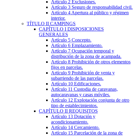
Artículo 2
Exclusiones.
Artículo 3
Seguro de responsabilidad civil.
Artículo 4
Apertura al público y régimen
interior.
TÍTULO
II
CAMPINGS
CAPÍTULO
I
DISPOSICIONES
GENERALES
Artículo 5
Concepto.
Artículo 6
Emplazamiento.
Artículo 7
Ocupación temporal y
distribución de la zona de acampada.
Artículo 8
Prohibición de otros elementos
fijos en parcelas.
Artículo 9
Prohibición de venta y
subarriendo de las parcelas.
Artículo 10
Edificaciones.
Artículo 11
Custodia de caravanas,
autocaravanas y casas móviles.
Artículo 12
Explotación conjunta de otro
tipo de establecimientos.
CAPÍTULO
II
REQUISITOS
Artículo 13
Dotación y
acondicionamiento.
Artículo 14
Cercamiento.
Artículo 15
Parcelación de la zona de