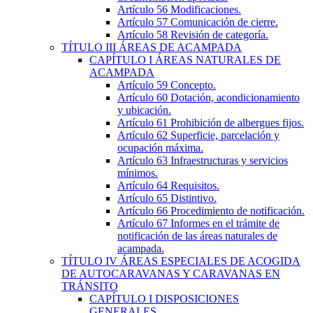
Artículo 56
Modificaciones.
Artículo 57
Comunicación de cierre.
Artículo 58
Revisión de categoría.
TÍTULO
III
ÁREAS DE ACAMPADA
CAPÍTULO
I
ÁREAS NATURALES DE
ACAMPADA
Artículo 59
Concepto.
Artículo 60
Dotación, acondicionamiento
y ubicación.
Artículo 61
Prohibición de albergues fijos.
Artículo 62
Superficie, parcelación y
ocupación máxima.
Artículo 63
Infraestructuras y servicios
mínimos.
Artículo 64
Requisitos.
Artículo 65
Distintivo.
Artículo 66
Procedimiento de notificación.
Artículo 67
Informes en el trámite de
notificación de las áreas naturales de
acampada.
TÍTULO
IV
ÁREAS ESPECIALES DE ACOGIDA
DE AUTOCARAVANAS Y CARAVANAS EN
TRÁNSITO
CAPÍTULO
I
DISPOSICIONES
GENERALES