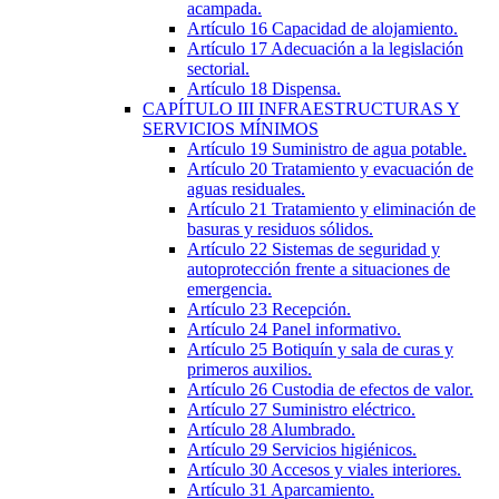
acampada.
Artículo 16
Capacidad de alojamiento.
Artículo 17
Adecuación a la legislación
sectorial.
Artículo 18
Dispensa.
CAPÍTULO
III
INFRAESTRUCTURAS Y
SERVICIOS MÍNIMOS
Artículo 19
Suministro de agua potable.
Artículo 20
Tratamiento y evacuación de
aguas residuales.
Artículo 21
Tratamiento y eliminación de
basuras y residuos sólidos.
Artículo 22
Sistemas de seguridad y
autoprotección frente a situaciones de
emergencia.
Artículo 23
Recepción.
Artículo 24
Panel informativo.
Artículo 25
Botiquín y sala de curas y
primeros auxilios.
Artículo 26
Custodia de efectos de valor.
Artículo 27
Suministro eléctrico.
Artículo 28
Alumbrado.
Artículo 29
Servicios higiénicos.
Artículo 30
Accesos y viales interiores.
Artículo 31
Aparcamiento.