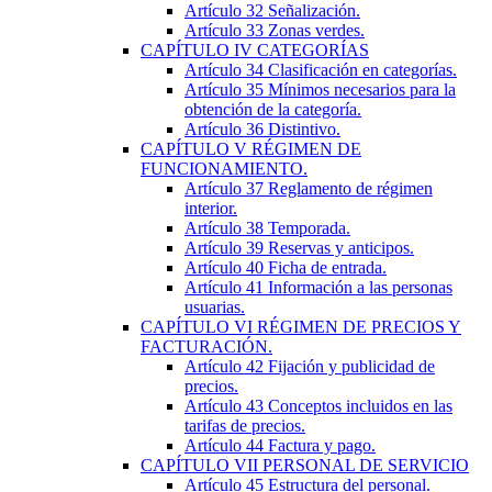
Artículo 32
Señalización.
Artículo 33
Zonas verdes.
CAPÍTULO
IV
CATEGORÍAS
Artículo 34
Clasificación en categorías.
Artículo 35
Mínimos necesarios para la
obtención de la categoría.
Artículo 36
Distintivo.
CAPÍTULO
V
RÉGIMEN DE
FUNCIONAMIENTO.
Artículo 37
Reglamento de régimen
interior.
Artículo 38
Temporada.
Artículo 39
Reservas y anticipos.
Artículo 40
Ficha de entrada.
Artículo 41
Información a las personas
usuarias.
CAPÍTULO
VI
RÉGIMEN DE PRECIOS Y
FACTURACIÓN.
Artículo 42
Fijación y publicidad de
precios.
Artículo 43
Conceptos incluidos en las
tarifas de precios.
Artículo 44
Factura y pago.
CAPÍTULO
VII
PERSONAL DE SERVICIO
Artículo 45
Estructura del personal.