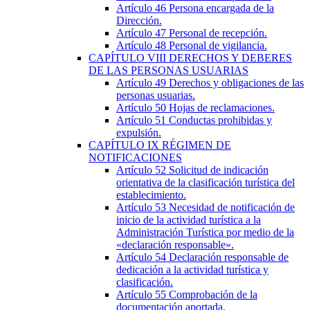
Artículo 46
Persona encargada de la
Dirección.
Artículo 47
Personal de recepción.
Artículo 48
Personal de vigilancia.
CAPÍTULO
VIII
DERECHOS Y DEBERES
DE LAS PERSONAS USUARIAS
Artículo 49
Derechos y obligaciones de las
personas usuarias.
Artículo 50
Hojas de reclamaciones.
Artículo 51
Conductas prohibidas y
expulsión.
CAPÍTULO
IX
RÉGIMEN DE
NOTIFICACIONES
Artículo 52
Solicitud de indicación
orientativa de la clasificación turística del
establecimiento.
Artículo 53
Necesidad de notificación de
inicio de la actividad turística a la
Administración Turística por medio de la
«declaración responsable».
Artículo 54
Declaración responsable de
dedicación a la actividad turística y
clasificación.
Artículo 55
Comprobación de la
documentación aportada.