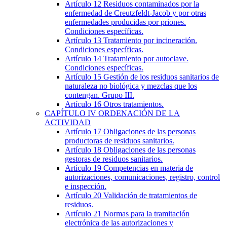
Artículo 12
Residuos contaminados por la
enfermedad de Creutzfeldt-Jacob y por otras
enfermedades producidas por priones.
Condiciones específicas.
Artículo 13
Tratamiento por incineración.
Condiciones específicas.
Artículo 14
Tratamiento por autoclave.
Condiciones específicas.
Artículo 15
Gestión de los residuos sanitarios de
naturaleza no biológica y mezclas que los
contengan. Grupo III.
Artículo 16
Otros tratamientos.
CAPÍTULO
IV
ORDENACIÓN DE LA
ACTIVIDAD
Artículo 17
Obligaciones de las personas
productoras de residuos sanitarios.
Artículo 18
Obligaciones de las personas
gestoras de residuos sanitarios.
Artículo 19
Competencias en materia de
autorizaciones, comunicaciones, registro, control
e inspección.
Artículo 20
Validación de tratamientos de
residuos.
Artículo 21
Normas para la tramitación
electrónica de las autorizaciones y