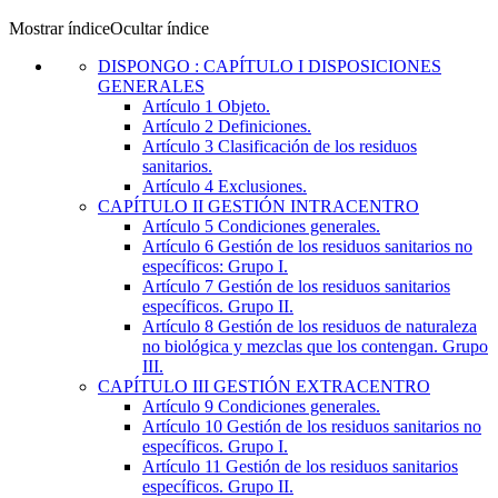
Mostrar índice
Ocultar índice
DISPONGO
:
CAPÍTULO I DISPOSICIONES
GENERALES
Artículo 1
Objeto.
Artículo 2
Definiciones.
Artículo 3
Clasificación de los residuos
sanitarios.
Artículo 4
Exclusiones.
CAPÍTULO
II
GESTIÓN INTRACENTRO
Artículo 5
Condiciones generales.
Artículo 6
Gestión de los residuos sanitarios no
específicos: Grupo I.
Artículo 7
Gestión de los residuos sanitarios
específicos. Grupo II.
Artículo 8
Gestión de los residuos de naturaleza
no biológica y mezclas que los contengan. Grupo
III.
CAPÍTULO
III
GESTIÓN EXTRACENTRO
Artículo 9
Condiciones generales.
Artículo 10
Gestión de los residuos sanitarios no
específicos. Grupo I.
Artículo 11
Gestión de los residuos sanitarios
específicos. Grupo II.