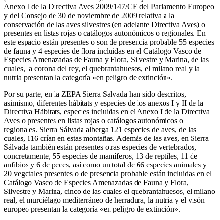
Anexo I de la Directiva Aves 2009/147/CE del Parlamento Europeo
y del Consejo de 30 de noviembre de 2009 relativa a la
conservación de las aves silvestres (en adelante Directiva Aves) o
presentes en listas rojas o catálogos autonómicos o regionales. En
este espacio están presentes o son de presencia probable 55 especies
de fauna y 4 especies de flora incluidas en el Catálogo Vasco de
Especies Amenazadas de Fauna y Flora, Silvestre y Marina, de las
cuales, la corona del rey, el quebrantahuesos, el milano real y la
nutria presentan la categoría «en peligro de extinción».
Por su parte, en la ZEPA Sierra Salvada han sido descritos,
asimismo, diferentes hábitats y especies de los anexos I y II de la
Directiva Hábitats, especies incluidas en el Anexo I de la Directiva
Aves o presentes en listas rojas o catálogos autonómicos o
regionales. Sierra Sálvada alberga 121 especies de aves, de las
cuales, 116 crían en estas montañas. Además de las aves, en Sierra
Sálvada también están presentes otras especies de vertebrados,
concretamente, 55 especies de mamíferos, 13 de reptiles, 11 de
anfibios y 6 de peces, así como un total de 66 especies animales y
20 vegetales presentes o de presencia probable están incluidas en el
Catálogo Vasco de Especies Amenazadas de Fauna y Flora,
Silvestre y Marina, cinco de las cuales el quebrantahuesos, el milano
real, el murciélago mediterráneo de herradura, la nutria y el visón
europeo presentan la categoría «en peligro de extinción».