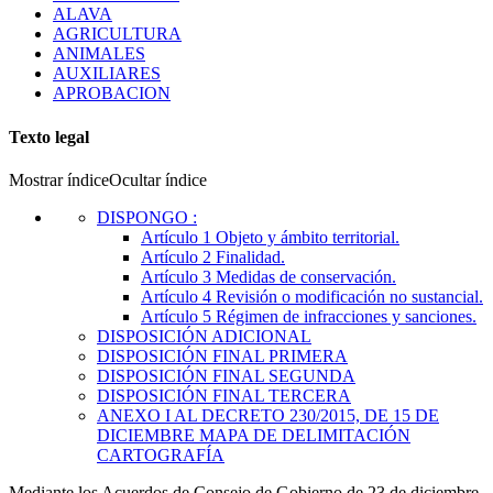
ALAVA
AGRICULTURA
ANIMALES
AUXILIARES
APROBACION
Texto legal
Mostrar índice
Ocultar índice
DISPONGO
:
Artículo 1
Objeto y ámbito territorial.
Artículo 2
Finalidad.
Artículo 3
Medidas de conservación.
Artículo 4
Revisión o modificación no sustancial.
Artículo 5
Régimen de infracciones y sanciones.
DISPOSICIÓN ADICIONAL
DISPOSICIÓN FINAL PRIMERA
DISPOSICIÓN FINAL SEGUNDA
DISPOSICIÓN FINAL TERCERA
ANEXO I AL DECRETO 230/2015, DE 15 DE
DICIEMBRE
MAPA DE DELIMITACIÓN
CARTOGRAFÍA
Mediante los Acuerdos de Consejo de Gobierno de 23 de diciembre