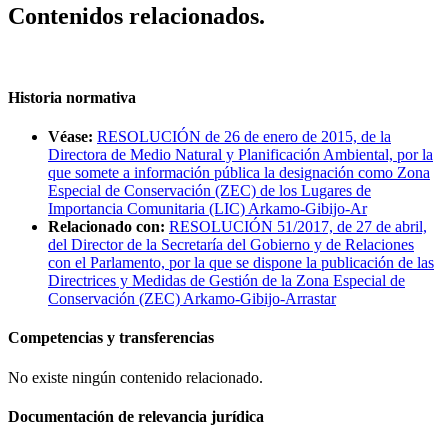
Contenidos relacionados.
Historia normativa
Véase:
RESOLUCIÓN de 26 de enero de 2015, de la
Directora de Medio Natural y Planificación Ambiental, por la
que somete a información pública la designación como Zona
Especial de Conservación (ZEC) de los Lugares de
Importancia Comunitaria (LIC) Arkamo-Gibijo-Ar
Relacionado con:
RESOLUCIÓN 51/2017, de 27 de abril,
del Director de la Secretaría del Gobierno y de Relaciones
con el Parlamento, por la que se dispone la publicación de las
Directrices y Medidas de Gestión de la Zona Especial de
Conservación (ZEC) Arkamo-Gibijo-Arrastar
Competencias y transferencias
No existe ningún contenido relacionado.
Documentación de relevancia jurídica