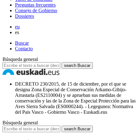
Preguntas frecuentes
Consejo de Gobierno
Dossieres
eu
es
Buscar
Contacto
Búsqueda general
search
Buscar
DECRETO 230/2015, de 15 de diciembre, por el que se
designa Zona Especial de Conservación Arkamo-Gibijo-
Arrastaria (ES2110004) y se aprueban sus medidas de
conservación y las de la Zona de Especial Protección para las
Aves Sierra Salvada (ES0000244). - Legegunea: Normativa
del Pais Vasco - Gobierno Vasco - Euskadi.eus
Búsqueda general
search
Buscar