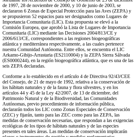
de 1997, 28 de noviembre de 2000, y 10 de junio de 2003, se
declararon 6 Zonas de Especial Protección para las Aves (ZEPA) y
se propusieron 52 espacios para ser designados como Lugares de
Importancia Comunitaria (LIC). Esta propuesta se elevó a la
Comisión Europea, que aprobó la Lista de Lugares de Importancia
Comunitaria (LIC) mediante las Decisiones 2004/813/CE y
2006/613/CE, correspondientes a las regiones biogeográficas
atlántica y mediterránea respectivamente, a las cuales pertenece
nuestra Comunidad Autónoma. Entre ellos, se encuentra el LIC
Arkamo-Gibijo-Arrastaria (ES2110004) y la ZEPA Sierra Sálvada
(ES0000244), en la región biogeográfica atlántica, que es una de las
seis ZEPA declaradas.
Conforme a lo establecido en el artículo 4 de Directiva 92/43/CEE
del Consejo, de 21 de mayo de 1992, relativa a la conservación de
los hábitats naturales y de la fauna y flora silvestres, y en los
artículos 44 y 45 de la Ley 42/2007, de 13 de diciembre, del
Patrimonio Natural y de la Biodiversidad, las Comunidades
Autónomas, previo procedimiento de información pública,
declararán todos los LIC como Zonas Especiales de Conservación
(ZEC) y fijarán, tanto para las ZEC como para las ZEPA, las
medidas de conservación necesarias, que respondan a las exigencias
ecológicas de los tipos de hábitats naturales y de las especies
presentes en tales áreas. Las medidas de conservación implicarán
planes o instrumentos de gestión y medidas reglamentarias,