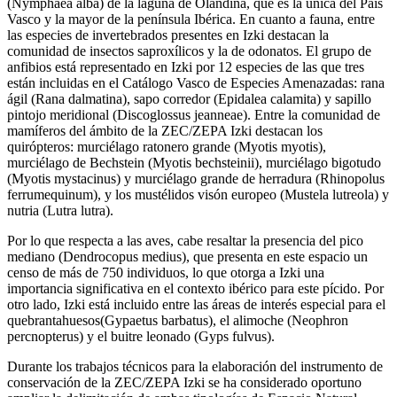
(Nymphaea alba) de la laguna de Olandina, que es la única del País
Vasco y la mayor de la península Ibérica. En cuanto a fauna, entre
las especies de invertebrados presentes en Izki destacan la
comunidad de insectos saproxílicos y la de odonatos. El grupo de
anfibios está representado en Izki por 12 especies de las que tres
están incluidas en el Catálogo Vasco de Especies Amenazadas: rana
ágil (Rana dalmatina), sapo corredor (Epidalea calamita) y sapillo
pintojo meridional (Discoglossus jeanneae). Entre la comunidad de
mamíferos del ámbito de la ZEC/ZEPA Izki destacan los
quirópteros: murciélago ratonero grande (Myotis myotis),
murciélago de Bechstein (Myotis bechsteinii), murciélago bigotudo
(Myotis mystacinus) y murciélago grande de herradura (Rhinopolus
ferrumequinum), y los mustélidos visón europeo (Mustela lutreola) y
nutria (Lutra lutra).
Por lo que respecta a las aves, cabe resaltar la presencia del pico
mediano (Dendrocopus medius), que presenta en este espacio un
censo de más de 750 individuos, lo que otorga a Izki una
importancia significativa en el contexto ibérico para este pícido. Por
otro lado, Izki está incluido entre las áreas de interés especial para el
quebrantahuesos(Gypaetus barbatus), el alimoche (Neophron
percnopterus) y el buitre leonado (Gyps fulvus).
Durante los trabajos técnicos para la elaboración del instrumento de
conservación de la ZEC/ZEPA Izki se ha considerado oportuno