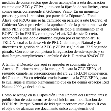
medidas de conservación que deben acompañar a esta declaración
en tanto que ZEC y ZEPA, junto con la fijación de sus límites, cuya
competencia corresponde al Gobierno Vasco. En un momento
posterior, y tras la remisión, por parte de la Diputación Foral de
Álava, del PRUG que se ha tramitado en paralelo a este Decreto, el
Gobierno Vasco procederá a la aprobación de la parte normativa de
dicho Plan y ordenará la publicación de todo el instrumento en el
BOPV. Dicho PRUG, como prevé el art. 3.2 de este Decreto,
responderá a una doble dualidad exigida por el meritado art. 18
TRLCN, cual es la de servir de PRUG del Parque Natural y de
directrices de gestión de la ZEC y ZEPA según el art. 22.5 segundo
párrafo. Con ello, se completará la regulación de este espacio y se
dará íntegro cumplimiento al artículo 6 de la Directiva 92/43/CEE.
A tal fin, el Decreto que aquí se aprueba se acompaña de dos
Anexos. El primero recoge la cartografía para la ZEC/ZEPA; el
segundo cumple las prescripciones del art. 22 TRLCN competencia
del Gobierno Vasco referidas exclusivamente a la ZEC/ZEPA, para
lo cual sigue el mismo planteamiento que en los demás espacios Red
Natura 2000 ya declarados.
Como se recoge en la Disposición Final Primera del Decreto, tras la
publicación de esta norma se deberá iniciar una modificación del
PORN del Parque Natural de Izki que incorpore este Anexo II con
el objeto de alcanzar ese documento único competencia del