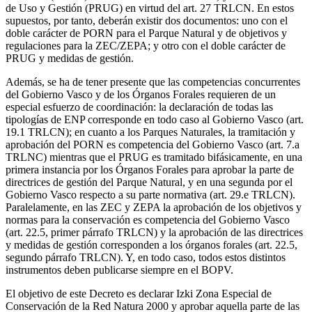
de Uso y Gestión (PRUG) en virtud del art. 27 TRLCN. En estos
supuestos, por tanto, deberán existir dos documentos: uno con el
doble carácter de PORN para el Parque Natural y de objetivos y
regulaciones para la ZEC/ZEPA; y otro con el doble carácter de
PRUG y medidas de gestión.
Además, se ha de tener presente que las competencias concurrentes
del Gobierno Vasco y de los Órganos Forales requieren de un
especial esfuerzo de coordinación: la declaración de todas las
tipologías de ENP corresponde en todo caso al Gobierno Vasco (art.
19.1 TRLCN); en cuanto a los Parques Naturales, la tramitación y
aprobación del PORN es competencia del Gobierno Vasco (art. 7.a
TRLNC) mientras que el PRUG es tramitado bifásicamente, en una
primera instancia por los Órganos Forales para aprobar la parte de
directrices de gestión del Parque Natural, y en una segunda por el
Gobierno Vasco respecto a su parte normativa (art. 29.e TRLCN).
Paralelamente, en las ZEC y ZEPA la aprobación de los objetivos y
normas para la conservación es competencia del Gobierno Vasco
(art. 22.5, primer párrafo TRLCN) y la aprobación de las directrices
y medidas de gestión corresponden a los órganos forales (art. 22.5,
segundo párrafo TRLCN). Y, en todo caso, todos estos distintos
instrumentos deben publicarse siempre en el BOPV.
El objetivo de este Decreto es declarar Izki Zona Especial de
Conservación de la Red Natura 2000 y aprobar aquella parte de las