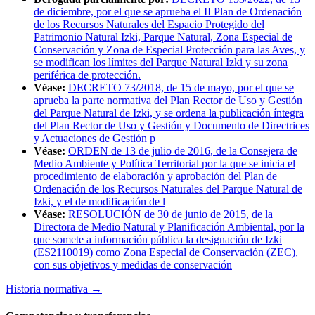
de diciembre, por el que se aprueba el II Plan de Ordenación
de los Recursos Naturales del Espacio Protegido del
Patrimonio Natural Izki, Parque Natural, Zona Especial de
Conservación y Zona de Especial Protección para las Aves, y
se modifican los límites del Parque Natural Izki y su zona
periférica de protección.
Véase:
DECRETO 73/2018, de 15 de mayo, por el que se
aprueba la parte normativa del Plan Rector de Uso y Gestión
del Parque Natural de Izki, y se ordena la publicación íntegra
del Plan Rector de Uso y Gestión y Documento de Directrices
y Actuaciones de Gestión p
Véase:
ORDEN de 13 de julio de 2016, de la Consejera de
Medio Ambiente y Política Territorial por la que se inicia el
procedimiento de elaboración y aprobación del Plan de
Ordenación de los Recursos Naturales del Parque Natural de
Izki, y el de modificación de l
Véase:
RESOLUCIÓN de 30 de junio de 2015, de la
Directora de Medio Natural y Planificación Ambiental, por la
que somete a información pública la designación de Izki
(ES2110019) como Zona Especial de Conservación (ZEC),
con sus objetivos y medidas de conservación
Historia normativa
→