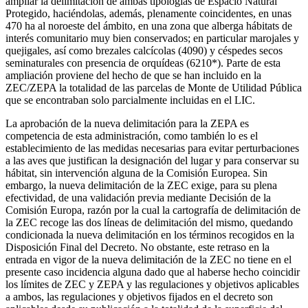
ampliar la delimitación de ambas tipologías de Espacio Natural
Protegido, haciéndolas, además, plenamente coincidentes, en unas
470 ha al noroeste del ámbito, en una zona que alberga hábitats de
interés comunitario muy bien conservados; en particular marojales y
quejigales, así como brezales calcícolas (4090) y céspedes secos
seminaturales con presencia de orquídeas (6210*). Parte de esta
ampliación proviene del hecho de que se han incluido en la
ZEC/ZEPA la totalidad de las parcelas de Monte de Utilidad Pública
que se encontraban solo parcialmente incluidas en el LIC.
La aprobación de la nueva delimitación para la ZEPA es
competencia de esta administración, como también lo es el
establecimiento de las medidas necesarias para evitar perturbaciones
a las aves que justifican la designación del lugar y para conservar su
hábitat, sin intervención alguna de la Comisión Europea. Sin
embargo, la nueva delimitación de la ZEC exige, para su plena
efectividad, de una validación previa mediante Decisión de la
Comisión Europa, razón por la cual la cartografía de delimitación de
la ZEC recoge las dos líneas de delimitación del mismo, quedando
condicionada la nueva delimitación en los términos recogidos en la
Disposición Final del Decreto. No obstante, este retraso en la
entrada en vigor de la nueva delimitación de la ZEC no tiene en el
presente caso incidencia alguna dado que al haberse hecho coincidir
los límites de ZEC y ZEPA y las regulaciones y objetivos aplicables
a ambos, las regulaciones y objetivos fijados en el decreto son