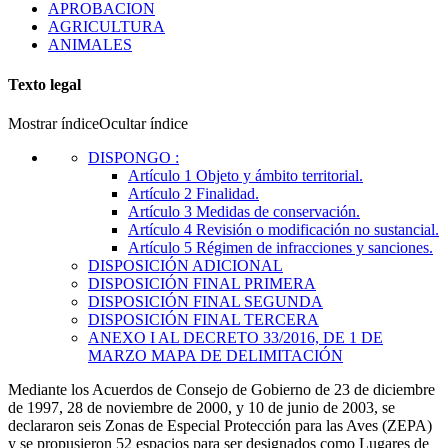
APROBACION
AGRICULTURA
ANIMALES
Texto legal
Mostrar índice
Ocultar índice
DISPONGO
:
Artículo 1
Objeto y ámbito territorial.
Artículo 2
Finalidad.
Artículo 3
Medidas de conservación.
Artículo 4
Revisión o modificación no sustancial.
Artículo 5
Régimen de infracciones y sanciones.
DISPOSICIÓN ADICIONAL
DISPOSICIÓN FINAL PRIMERA
DISPOSICIÓN FINAL SEGUNDA
DISPOSICIÓN FINAL TERCERA
ANEXO I AL DECRETO 33/2016, DE 1 DE
MARZO
MAPA DE DELIMITACIÓN
Mediante los Acuerdos de Consejo de Gobierno de 23 de diciembre
de 1997, 28 de noviembre de 2000, y 10 de junio de 2003, se
declararon seis Zonas de Especial Protección para las Aves (ZEPA)
y se propusieron 52 espacios para ser designados como Lugares de