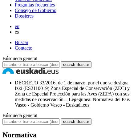
Preguntas frecuentes
Consejo de Gobierno
Dossieres
eu
es
Buscar
Contacto
Búsqueda general
search
Buscar
DECRETO 33/2016, de 1 de marzo, por el que se designa
Izki (ES2110019) Zona Especial de Conservación (ZEC) y
Zona de Especial Protección para las Aves (ZEPA) con sus
medidas de conservación. - Legegunea: Normativa del Pais
Vasco - Gobierno Vasco - Euskadi.eus
Búsqueda general
search
Buscar
Normativa