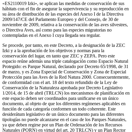
«ES2110019 Izki», se aplican las medidas de conservación de sus
hábitats con el fin de asegurar la supervivencia y su reproducción en
su área de distribución de las especies del Anexo I de la Directiva
2009/147/CE del Parlamento Europeo y del Consejo, de 30 de
noviembre de 2009, relativa a la conservación de las aves silvestres,
o Directiva Aves, así como para las especies migratorias no
contempladas en el Anexo I cuya llegada sea regular.
Se procede, por tanto, en este Decreto, a la designación de la ZEC
Izki y a la aprobación de los objetivos y normas para la
conservación del lugar, en tanto que ZEC y ZEPA. Pero este
espacio reúne además una triple catalogación como Espacio Natural
Protegido: es Parque Natural, declarado por Decreto 65/1998, de 31
de marzo, y es Zona Especial de Conservación y Zona de Especial
Protección para las Aves de la Red Natura 2000. Consecuentemente,
de conformidad con el art. 18 del texto refundido de la Ley de
Conservación de la Naturaleza aprobada por Decreto Legislativo
1/2014, de 15 de abril (TRLCN) los mecanismos de planificación en
este espacio deben ser coordinados para unificarse en un único
documento, al objeto de que los diferentes regímenes aplicables en
función de cada categoría conformen un todo coherente. Este
desiderátum legislativo de un único documento para las diferentes
tipologías no puede alcanzarse en el caso de los Parques Naturales,
ya que deben regirse por un Plan de Ordenación de los Recursos
Naturales (PORN) en virtud del art. 20 TRLCN) y un Plan Rector