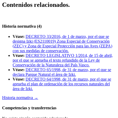
Contenidos relacionados.
Historia normativa (4)
Véase:
DECRETO 33/2016, de 1 de marzo, por el que se
designa Izki (ES2110019) Zona Especial de Conservación
(ZEC) y Zona de Especial Protección para las Aves (ZEPA)
con sus medidas de conservación.
Véase:
DECRETO LEGISLATIVO 1/2014, de 15 de abril,
por el que se aprueba el texto refundido de la Ley de
Conservación de la Naturaleza del País Vasco.
Véase:
DECRETO 65/1998, de 31 de marzo, por el que se
declara Parque Natural el área de Izki.
Véase:
DECRETO 64/1998, de 31 de marzo, por el que se
aprueba el plan de ordenación de los recursos naturales del
área de Izki.
Historia normativa
→
Competencias y transferencias