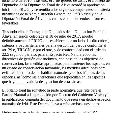
diciembre de 2016. Tras ello, el 7 de febrero de 2017, el Consejo de
Diputados de la Diputación Foral de Álava acordó la aprobación
inicial del PRUG, y se remitió a los órganos competentes en materia
urbanística de la Administración General del País Vasco y de la
Diputación Foral de Álava, los cuales emitieron sendos informes
favorables.
Tras todo ello, el Consejo de Diputados de la Diputación Foral de
Álava, en sesión celebrada el 18 de julio de 2017, aprobó
definitivamente el PRUG que establece, por un lado, las directrices,
criterios y pautas generales para la gestión del parque conforme al
art. 29.e) TRLCN, y por el otro, y de conformidad con el artículo
22.5 segundo párrafo, para el Espacio Red Natura 2000 las
directrices de gestión que incluyen, con base en los objetivos de
conservación, las medidas apropiadas para mantener los espacios en
un estado de conservación favorable, las medidas adecuadas para
evitar el deterioro de los hábitats naturales y de los hábitats de las
especies, así como las alteraciones que repercutan en las especies
que hayan motivado la designación de estas áreas.
El órgano foral ha sometido la parte normativa que rige para el
Parque Natural a la aprobación por Decreto del Gobierno Vasco y a
la publicación conjunta del documento que regirá en dichos espacios
naturales de Izki. Este Decreto lleva a cabo ambas cuestiones.
Debe señalarse, además, que el espacio cuenta con el PORN