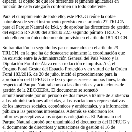
espacio, al objeto de que los diferentes regímenes aplicables en
función de cada categoría conformen un todo coherente.
Para el cumplimiento de todo ello, este PRUG reúne la doble
naturaleza de ser el instrumento previsto en el artículo 27 TRLCN
para el Parque Natural de Izki, y de aprobar las directrices de gestión
del espacio RN2000 del artículo 22.5 segundo párrafo TRLCN,
todo ello en un único documento previsto en el artículo 18 TRLCN.
Su tramitación ha seguido los pasos marcados en el artículo 29
TRLCN, en la que ha de destacarse asimismo la coordinación que
ha existido entre la Administración General del País Vasco y la
Diputación Foral de Álava en su redacción e impulso. Así, el
Órgano Foral Gestor del Espacio Protegido y en virtud de la Orden
Foral 183/2016, de 20 de julio, inició el procedimiento para la
aprobación del II PRUG de Izki y que sirviese a ambos fines, tanto
respecto al Parque Natural como a las directrices y actuaciones de
gestión de la ZEC/ZEPA. El documento se sometió
simultáneamente por un periodo de dos meses a trámite de audiencia
a las administraciones afectadas, a las asociaciones representativas
de los intereses sociales, económicos y ambientales, y a información
pública a las personas interesadas. Además se solicitaron los
informes preceptivos a los órganos colegiados.. El Patronato del
Parque Natural aprobó por unanimidad el documento del II PRUG y
el documento de directrices y actuaciones de gestión el 16 de