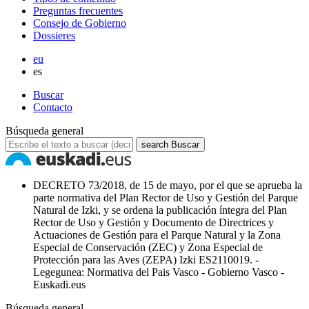
Preguntas frecuentes
Consejo de Gobierno
Dossieres
eu
es
Buscar
Contacto
Búsqueda general
search
Buscar
DECRETO 73/2018, de 15 de mayo, por el que se aprueba la
parte normativa del Plan Rector de Uso y Gestión del Parque
Natural de Izki, y se ordena la publicación íntegra del Plan
Rector de Uso y Gestión y Documento de Directrices y
Actuaciones de Gestión para el Parque Natural y la Zona
Especial de Conservación (ZEC) y Zona Especial de
Protección para las Aves (ZEPA) Izki ES2110019. -
Legegunea: Normativa del Pais Vasco - Gobierno Vasco -
Euskadi.eus
Búsqueda general