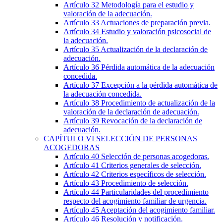
Artículo 32
Metodología para el estudio y
valoración de la adecuación.
Artículo 33
Actuaciones de preparación previa.
Artículo 34
Estudio y valoración psicosocial de
la adecuación.
Artículo 35
Actualización de la declaración de
adecuación.
Artículo 36
Pérdida automática de la adecuación
concedida.
Artículo 37
Excepción a la pérdida automática de
la adecuación concedida.
Artículo 38
Procedimiento de actualización de la
valoración de la declaración de adecuación.
Artículo 39
Revocación de la declaración de
adecuación.
CAPÍTULO
VI
SELECCIÓN DE PERSONAS
ACOGEDORAS
Artículo 40
Selección de personas acogedoras.
Artículo 41
Criterios generales de selección.
Artículo 42
Criterios específicos de selección.
Artículo 43
Procedimiento de selección.
Artículo 44
Particularidades del procedimiento
respecto del acogimiento familiar de urgencia.
Artículo 45
Aceptación del acogimiento familiar.
Artículo 46
Resolución y notificación.