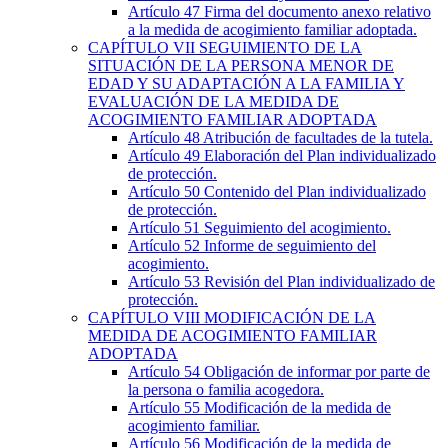
Artículo 47
Firma del documento anexo relativo
a la medida de acogimiento familiar adoptada.
CAPÍTULO
VII
SEGUIMIENTO DE LA
SITUACIÓN DE LA PERSONA MENOR DE
EDAD Y SU ADAPTACIÓN A LA FAMILIA Y
EVALUACIÓN DE LA MEDIDA DE
ACOGIMIENTO FAMILIAR ADOPTADA
Artículo 48
Atribución de facultades de la tutela.
Artículo 49
Elaboración del Plan individualizado
de protección.
Artículo 50
Contenido del Plan individualizado
de protección.
Artículo 51
Seguimiento del acogimiento.
Artículo 52
Informe de seguimiento del
acogimiento.
Artículo 53
Revisión del Plan individualizado de
protección.
CAPÍTULO
VIII
MODIFICACIÓN DE LA
MEDIDA DE ACOGIMIENTO FAMILIAR
ADOPTADA
Artículo 54
Obligación de informar por parte de
la persona o familia acogedora.
Artículo 55
Modificación de la medida de
acogimiento familiar.
Artículo 56
Modificación de la medida de