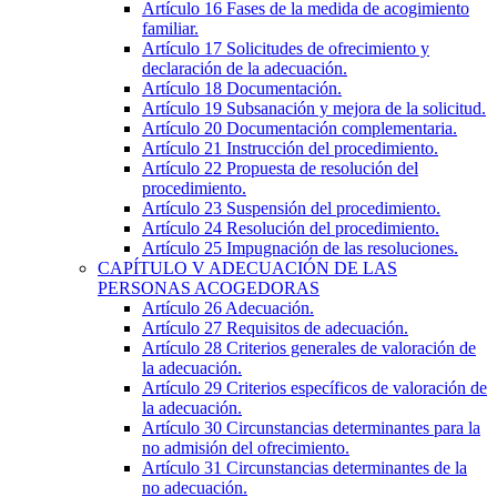
Artículo 16
Fases de la medida de acogimiento
familiar.
Artículo 17
Solicitudes de ofrecimiento y
declaración de la adecuación.
Artículo 18
Documentación.
Artículo 19
Subsanación y mejora de la solicitud.
Artículo 20
Documentación complementaria.
Artículo 21
Instrucción del procedimiento.
Artículo 22
Propuesta de resolución del
procedimiento.
Artículo 23
Suspensión del procedimiento.
Artículo 24
Resolución del procedimiento.
Artículo 25
Impugnación de las resoluciones.
CAPÍTULO
V
ADECUACIÓN DE LAS
PERSONAS ACOGEDORAS
Artículo 26
Adecuación.
Artículo 27
Requisitos de adecuación.
Artículo 28
Criterios generales de valoración de
la adecuación.
Artículo 29
Criterios específicos de valoración de
la adecuación.
Artículo 30
Circunstancias determinantes para la
no admisión del ofrecimiento.
Artículo 31
Circunstancias determinantes de la
no adecuación.