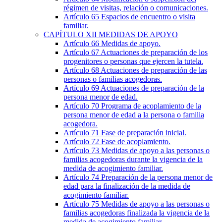
régimen de visitas, relación o comunicaciones.
Artículo 65
Espacios de encuentro o visita
familiar.
CAPÍTULO
XII
MEDIDAS DE APOYO
Artículo 66
Medidas de apoyo.
Artículo 67
Actuaciones de preparación de los
progenitores o personas que ejercen la tutela.
Artículo 68
Actuaciones de preparación de las
personas o familias acogedoras.
Artículo 69
Actuaciones de preparación de la
persona menor de edad.
Artículo 70
Programa de acoplamiento de la
persona menor de edad a la persona o familia
acogedora.
Artículo 71
Fase de preparación inicial.
Artículo 72
Fase de acoplamiento.
Artículo 73
Medidas de apoyo a las personas o
familias acogedoras durante la vigencia de la
medida de acogimiento familiar.
Artículo 74
Preparación de la persona menor de
edad para la finalización de la medida de
acogimiento familiar.
Artículo 75
Medidas de apoyo a las personas o
familias acogedoras finalizada la vigencia de la
medida de acogimiento familiar.