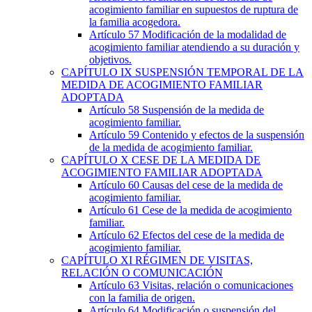
acogimiento familiar en supuestos de ruptura de
la familia acogedora.
Artículo 57
Modificación de la modalidad de
acogimiento familiar atendiendo a su duración y
objetivos.
CAPÍTULO
IX
SUSPENSIÓN TEMPORAL DE LA
MEDIDA DE ACOGIMIENTO FAMILIAR
ADOPTADA
Artículo 58
Suspensión de la medida de
acogimiento familiar.
Artículo 59
Contenido y efectos de la suspensión
de la medida de acogimiento familiar.
CAPÍTULO
X
CESE DE LA MEDIDA DE
ACOGIMIENTO FAMILIAR ADOPTADA
Artículo 60
Causas del cese de la medida de
acogimiento familiar.
Artículo 61
Cese de la medida de acogimiento
familiar.
Artículo 62
Efectos del cese de la medida de
acogimiento familiar.
CAPÍTULO
XI
RÉGIMEN DE VISITAS,
RELACIÓN O COMUNICACIÓN
Artículo 63
Visitas, relación o comunicaciones
con la familia de origen.
Artículo 64
Modificación o suspensión del