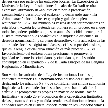
del euskera por parte de las entidades locales. La Exposición de
Motivos de la Ley de Instituciones Locales de Euskadi resulta
expresiva, afirmando su «apuesta clara por la preservación,
asentamiento y desarrollo del euskera»; y declarando que «...la
Administración local debe ser ejemplo y guía de su plena
recuperación...»; «...los municipios vascos deben ser precursores en
esta labor», «...esta ley pretende ser pionera en un proceso en el que
todos los poderes públicos apuesten aún más decididamente por el
euskera, removiendo los obstáculos que impidan o dificulten su
deseada normalización y su pleno desarrollo»; «...la actuación de las
autoridades locales exigirá medidas especiales en pro del euskera,
que es la lengua oficial cuya situación es más precaria», «...el
favorecimiento del euskera busca precisamente promover la
igualdad real entre los ciudadanos y ciudadanas, en el sentido
contemplado en el apartado 7.2 de la Carta Europea de las Lenguas
Regionales o Minoritarias».
Son varios los artículos de la Ley de Instituciones Locales que
contienen referencias a la normalización del uso del euskera,
destacando los artículos 6 y 7 que configuran una amplia autonomía
lingüística a las entidades locales, a los que se han de añadir el
artículo 17 (competencias propias en materia de normalización
lingüística), artículo 25.9 (promoción de la capacitación lingüística
de las personas electas y medidas tendentes al funcionamiento de las
entidades locales en euskera, especialmente en los «espacios vitales