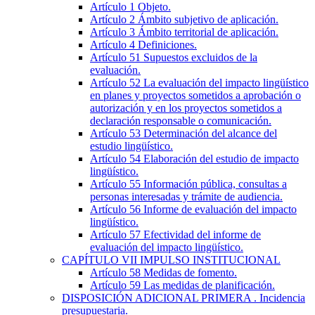
Artículo 1
Objeto.
Artículo 2
Ámbito subjetivo de aplicación.
Artículo 3
Ámbito territorial de aplicación.
Artículo 4
Definiciones.
Artículo 51
Supuestos excluidos de la
evaluación.
Artículo 52
La evaluación del impacto lingüístico
en planes y proyectos sometidos a aprobación o
autorización y en los proyectos sometidos a
declaración responsable o comunicación.
Artículo 53
Determinación del alcance del
estudio lingüístico.
Artículo 54
Elaboración del estudio de impacto
lingüístico.
Artículo 55
Información pública, consultas a
personas interesadas y trámite de audiencia.
Artículo 56
Informe de evaluación del impacto
lingüístico.
Artículo 57
Efectividad del informe de
evaluación del impacto lingüístico.
CAPÍTULO
VII
IMPULSO INSTITUCIONAL
Artículo 58
Medidas de fomento.
Artículo 59
Las medidas de planificación.
DISPOSICIÓN ADICIONAL PRIMERA
. Incidencia
presupuestaria.