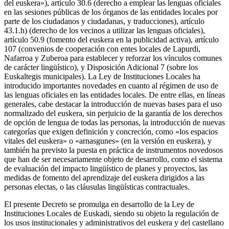
del euskera»), artículo 30.6 (derecho a emplear las lenguas oficiales
en las sesiones públicas de los órganos de las entidades locales por
parte de los ciudadanos y ciudadanas, y traducciones), artículo
43.1.h) (derecho de los vecinos a utilizar las lenguas oficiales),
artículo 50.9 (fomento del euskera en la publicidad activa), artículo
107 (convenios de cooperación con entes locales de Lapurdi,
Nafarroa y Zuberoa para establecer y reforzar los vínculos comunes
de carácter lingüístico), y Disposición Adicional 7 (sobre los
Euskaltegis municipales). La Ley de Instituciones Locales ha
introducido importantes novedades en cuanto al régimen de uso de
las lenguas oficiales en las entidades locales. De entre ellas, en líneas
generales, cabe destacar la introducción de nuevas bases para el uso
normalizado del euskera, sin perjuicio de la garantía de los derechos
de opción de lengua de todas las personas, la introducción de nuevas
categorías que exigen definición y concreción, como «los espacios
vitales del euskera» o «arnasgunes» (en la versión en euskera), y
también ha previsto la puesta en práctica de instrumentos novedosos
que han de ser necesariamente objeto de desarrollo, como el sistema
de evaluación del impacto lingüístico de planes y proyectos, las
medidas de fomento del aprendizaje del euskera dirigidos a las
personas electas, o las cláusulas lingüísticas contractuales.
El presente Decreto se promulga en desarrollo de la Ley de
Instituciones Locales de Euskadi, siendo su objeto la regulación de
los usos institucionales y administrativos del euskera y del castellano