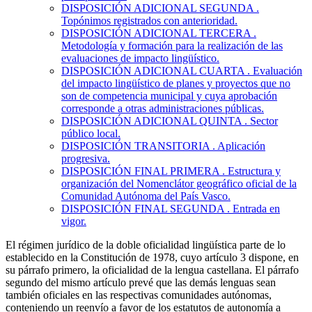
DISPOSICIÓN ADICIONAL SEGUNDA
.
Topónimos registrados con anterioridad.
DISPOSICIÓN ADICIONAL TERCERA
.
Metodología y formación para la realización de las
evaluaciones de impacto lingüístico.
DISPOSICIÓN ADICIONAL CUARTA
. Evaluación
del impacto lingüístico de planes y proyectos que no
son de competencia municipal y cuya aprobación
corresponde a otras administraciones públicas.
DISPOSICIÓN ADICIONAL QUINTA
. Sector
público local.
DISPOSICIÓN TRANSITORIA
. Aplicación
progresiva.
DISPOSICIÓN FINAL PRIMERA
. Estructura y
organización del Nomenclátor geográfico oficial de la
Comunidad Autónoma del País Vasco.
DISPOSICIÓN FINAL SEGUNDA
. Entrada en
vigor.
El régimen jurídico de la doble oficialidad lingüística parte de lo
establecido en la Constitución de 1978, cuyo artículo 3 dispone, en
su párrafo primero, la oficialidad de la lengua castellana. El párrafo
segundo del mismo artículo prevé que las demás lenguas sean
también oficiales en las respectivas comunidades autónomas,
conteniendo un reenvío a favor de los estatutos de autonomía a