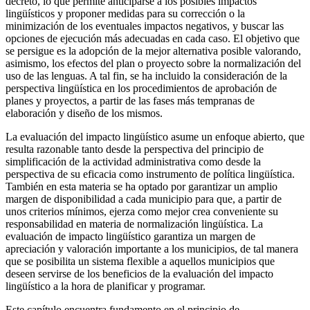
decreto, lo que permite anticiparse a los posibles impactos
lingüísticos y proponer medidas para su corrección o la
minimización de los eventuales impactos negativos, y buscar las
opciones de ejecución más adecuadas en cada caso. El objetivo que
se persigue es la adopción de la mejor alternativa posible valorando,
asimismo, los efectos del plan o proyecto sobre la normalización del
uso de las lenguas. A tal fin, se ha incluido la consideración de la
perspectiva lingüística en los procedimientos de aprobación de
planes y proyectos, a partir de las fases más tempranas de
elaboración y diseño de los mismos.
La evaluación del impacto lingüístico asume un enfoque abierto, que
resulta razonable tanto desde la perspectiva del principio de
simplificación de la actividad administrativa como desde la
perspectiva de su eficacia como instrumento de política lingüística.
También en esta materia se ha optado por garantizar un amplio
margen de disponibilidad a cada municipio para que, a partir de
unos criterios mínimos, ejerza como mejor crea conveniente su
responsabilidad en materia de normalización lingüística. La
evaluación de impacto lingüístico garantiza un margen de
apreciación y valoración importante a los municipios, de tal manera
que se posibilita un sistema flexible a aquellos municipios que
deseen servirse de los beneficios de la evaluación del impacto
lingüístico a la hora de planificar y programar.
Este capítulo encuentra fundamento en el principio de