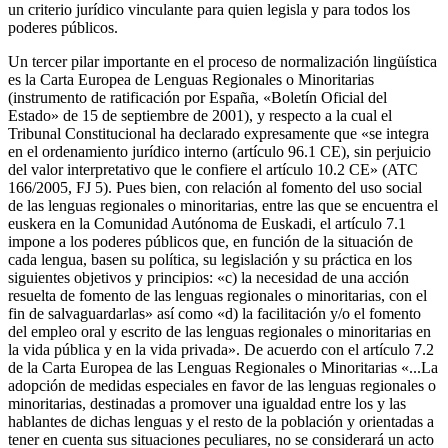
un criterio jurídico vinculante para quien legisla y para todos los
poderes públicos.
Un tercer pilar importante en el proceso de normalización lingüística
es la Carta Europea de Lenguas Regionales o Minoritarias
(instrumento de ratificación por España, «Boletín Oficial del
Estado» de 15 de septiembre de 2001), y respecto a la cual el
Tribunal Constitucional ha declarado expresamente que «se integra
en el ordenamiento jurídico interno (artículo 96.1 CE), sin perjuicio
del valor interpretativo que le confiere el artículo 10.2 CE» (ATC
166/2005, FJ 5). Pues bien, con relación al fomento del uso social
de las lenguas regionales o minoritarias, entre las que se encuentra el
euskera en la Comunidad Autónoma de Euskadi, el artículo 7.1
impone a los poderes públicos que, en función de la situación de
cada lengua, basen su política, su legislación y su práctica en los
siguientes objetivos y principios: «c) la necesidad de una acción
resuelta de fomento de las lenguas regionales o minoritarias, con el
fin de salvaguardarlas» así como «d) la facilitación y/o el fomento
del empleo oral y escrito de las lenguas regionales o minoritarias en
la vida pública y en la vida privada». De acuerdo con el artículo 7.2
de la Carta Europea de las Lenguas Regionales o Minoritarias «...La
adopción de medidas especiales en favor de las lenguas regionales o
minoritarias, destinadas a promover una igualdad entre los y las
hablantes de dichas lenguas y el resto de la población y orientadas a
tener en cuenta sus situaciones peculiares, no se considerará un acto