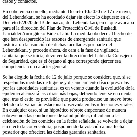
casos y contactos.
En coherencia con ello, mediante Decreto 10/2020 de 17 de mayo,
del Lehendakari, se ha acordado dejar sin efecto lo dispuesto en el
Decreto 6/2020 de 13 de marzo, del Lehendakari, en el que avocaba
para sí la dirección del Plan de Protección Civil de Euskadi,
Larrialdei Aurregiteko Bidea-Labi. La medida obedece al hecho de
que han desaparecido las razones de emergencia sanitaria que
justificaron la asunción de dichas facultades por parte del
Lehendakari, y procede ahora, de cara a la fase de vigilancia
sanitaria que se inicia, devolver la dirección del Labi a la Consejera
de Seguridad, que es el órgano al que corresponde ejercer esa
competencia con carácter general.
Se ha elegido la fecha de 12 de julio porque se considera que, si se
respetan las medidas de higiene y distanciamiento físico prescritas
por las autoridades sanitarias, es en verano cuando la evolución de la
epidemia alcanzará las cifras más bajas, debiendo tenerse en cuenta
que, tras el estío, es previsible que pueda producirse un nuevo brote,
debido a la variación estacional observada en las infecciones virales.
En cualquier caso, si un hipotético rebrote empeorase de manera
sobrevenida las condiciones de salud pública, dificultando la
celebración de los comicios en la fecha señalada, se volvería a dejar
sin efecto la convocatoria, posponiendo la votación a una fecha
posterior que ofreciera las debidas garantías sanitarias.