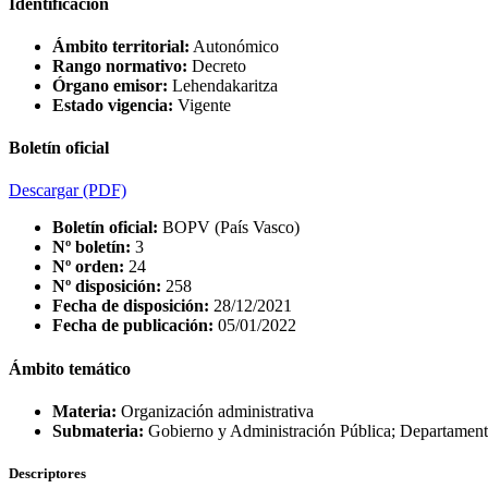
Identificación
Ámbito territorial:
Autonómico
Rango normativo:
Decreto
Órgano emisor:
Lehendakaritza
Estado vigencia:
Vigente
Boletín oficial
Descargar
(PDF)
Boletín oficial:
BOPV (País Vasco)
Nº boletín:
3
Nº orden:
24
Nº disposición:
258
Fecha de disposición:
28/12/2021
Fecha de publicación:
05/01/2022
Ámbito temático
Materia:
Organización administrativa
Submateria:
Gobierno y Administración Pública; Departamen
Descriptores