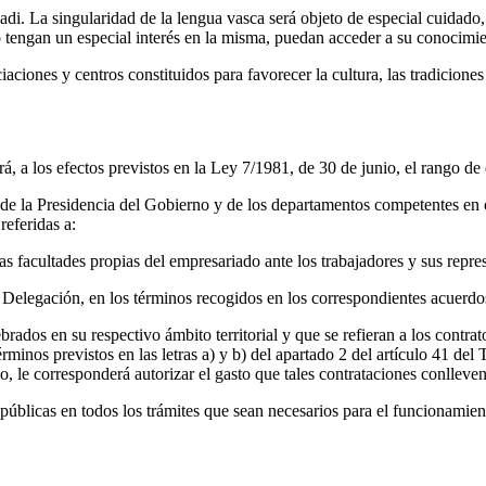
adi. La singularidad de la lengua vasca será objeto de especial cuidado
lo tengan un especial interés en la misma, puedan acceder a su conocimi
iaciones y centros constituidos para favorecer la cultura, las tradicione
, a los efectos previstos en la Ley 7/1981, de 30 de junio, el rango de d
de la Presidencia del Gobierno y de los departamentos competentes en ca
referidas a:
las facultades propias del empresariado ante los trabajadores y sus repres
 la Delegación, en los términos recogidos en los correspondientes acuer
ados en su respectivo ámbito territorial y que se refieran a los contrat
érminos previstos en las letras a) y b) del apartado 2 del artículo 41 d
 le corresponderá autorizar el gasto que tales contrataciones conlleven
úblicas en todos los trámites que sean necesarios para el funcionamiento