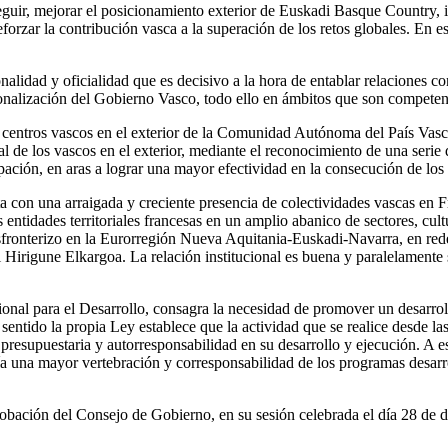
seguir, mejorar el posicionamiento exterior de Euskadi Basque Country, 
orzar la contribución vasca a la superación de los retos globales. En es
onalidad y oficialidad que es decisivo a la hora de entablar relaciones c
cionalización del Gobierno Vasco, todo ello en ámbitos que son compete
centros vascos en el exterior de la Comunidad Autónoma del País Vasco, 
ral de los vascos en el exterior, mediante el reconocimiento de una seri
pación, en aras a lograr una mayor efectividad en la consecución de los
a con una arraigada y creciente presencia de colectividades vascas en F
 entidades territoriales francesas en un amplio abanico de sectores, cul
nsfronterizo en la Eurorregión Nueva Aquitania-Euskadi-Navarra, en re
 Hirigune Elkargoa. La relación institucional es buena y paralelament
ional para el Desarrollo, consagra la necesidad de promover un desarrol
 sentido la propia Ley establece que la actividad que se realice desde 
resupuestaria y autorresponsabilidad en su desarrollo y ejecución. A est
ría una mayor vertebración y corresponsabilidad de los programas desarr
robación del Consejo de Gobierno, en su sesión celebrada el día 28 de 