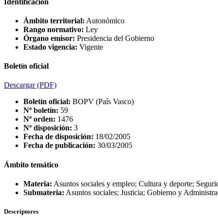
Identificación
Ámbito territorial:
Autonómico
Rango normativo:
Ley
Órgano emisor:
Presidencia del Gobierno
Estado vigencia:
Vigente
Boletín oficial
Descargar
(PDF)
Boletín oficial:
BOPV (País Vasco)
Nº boletín:
59
Nº orden:
1476
Nº disposición:
3
Fecha de disposición:
18/02/2005
Fecha de publicación:
30/03/2005
Ámbito temático
Materia:
Asuntos sociales y empleo; Cultura y deporte; Segurid
Submateria:
Asuntos sociales; Justicia; Gobierno y Administra
Descriptores