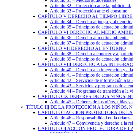
Artículo 31
– Medios audiovisuales.
Artículo 32
– Protección ante la publicidad.
Artículo 33
– Protección ante el consumo.
CAPÍTULO
V
DERECHO AL TIEMPO LIBRE
Artículo 34
– Derecho al juego y al deporte.
Artículo 35
– Principios de actuación adminis
CAPÍTULO
VI
DERECHO AL MEDIO AMBI
Artículo 36
– Derecho al medio ambiente.
Artículo 37
– Principios de actuación admini
CAPÍTULO
VII
DERECHO AL ENTORNO
Artículo 38
– Derecho a conocer y a particip
Artículo 39
– Principios de actuación admini
CAPÍTULO
VIII
DERECHO A LA INTEGRAC
Artículo 40
– Derecho a la integración y a la
Artículo 41
– Principios de actuación adminis
Artículo 42
– Servicios de información a la i
Artículo 43
– Servicios y programas de atenc
Artículo 44
– Programas de transición a la v
CAPÍTULO
IX
DEBERES DE LOS NIÑOS, N
Artículo 45
– Deberes de los niños, niñas y 
TÍTULO
III
DE LA PROTECCIÓN A LOS NIÑOS, 
CAPÍTULO
I
ACCIÓN PROTECTORA DE LA
Artículo 46
– Responsabilidad en la crianza
Artículo 47
– Convivencia y derecho a la rel
CAPÍTULO
II
ACCIÓN PROTECTORA DE LA