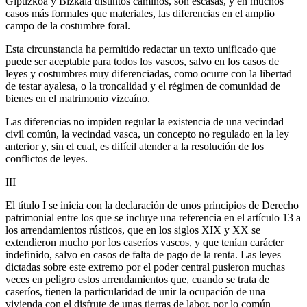
Gipuzkoa y Bizkaia distintos caminos, son escasas, y en muchos
casos más formales que materiales, las diferencias en el amplio
campo de la costumbre foral.
Esta circunstancia ha permitido redactar un texto unificado que
puede ser aceptable para todos los vascos, salvo en los casos de
leyes y costumbres muy diferenciadas, como ocurre con la libertad
de testar ayalesa, o la troncalidad y el régimen de comunidad de
bienes en el matrimonio vizcaíno.
Las diferencias no impiden regular la existencia de una vecindad
civil común, la vecindad vasca, un concepto no regulado en la ley
anterior y, sin el cual, es difícil atender a la resolución de los
conflictos de leyes.
III
El título I se inicia con la declaración de unos principios de Derecho
patrimonial entre los que se incluye una referencia en el artículo 13 a
los arrendamientos rústicos, que en los siglos XIX y XX se
extendieron mucho por los caseríos vascos, y que tenían carácter
indefinido, salvo en casos de falta de pago de la renta. Las leyes
dictadas sobre este extremo por el poder central pusieron muchas
veces en peligro estos arrendamientos que, cuando se trata de
caseríos, tienen la particularidad de unir la ocupación de una
vivienda con el disfrute de unas tierras de labor, por lo común