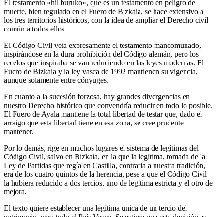
El testamento «hil buruko», que es un testamento en peligro de
muerte, bien regulado en el Fuero de Bizkaia, se hace extensivo a
los tres territorios históricos, con la idea de ampliar el Derecho civil
común a todos ellos.
El Código Civil veta expresamente el testamento mancomunado,
inspirándose en la dura prohibición del Código alemán, pero los
recelos que inspiraba se van reduciendo en las leyes modernas. El
Fuero de Bizkaia y la ley vasca de 1992 mantienen su vigencia,
aunque solamente entre cónyuges.
En cuanto a la sucesión forzosa, hay grandes divergencias en
nuestro Derecho histórico que convendría reducir en todo lo posible.
El Fuero de Ayala mantiene la total libertad de testar que, dado el
arraigo que esta libertad tiene en esa zona, se cree prudente
mantener.
Por lo demás, rige en muchos lugares el sistema de legítimas del
Código Civil, salvo en Bizkaia, en la que la legítima, tomada de la
Ley de Partidas que regía en Castilla, contraria a nuestra tradición,
era de los cuatro quintos de la herencia, pese a que el Código Civil
la hubiera reducido a dos tercios, uno de legítima estricta y el otro de
mejora.
El texto quiere establecer una legítima única de un tercio del
patrimonio, para todo el País Vasco. Se estima que esta decisión es