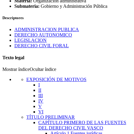
Materia:
Organización administrativa
Submateria:
Gobierno y Administración Pública
Descriptores
ADMINISTRACION PUBLICA
DERECHO AUTONOMICO
LEGISLACION
DERECHO CIVIL FORAL
Texto legal
Mostrar índice
Ocultar índice
EXPOSICIÓN DE MOTIVOS
I
II
III
IV
V
VI
TÍTULO
PRELIMINAR
CAPÍTULO
PRIMERO
DE LAS FUENTES
DEL DERECHO CIVIL VASCO
Artículo 1
Fuentes jurídicas.