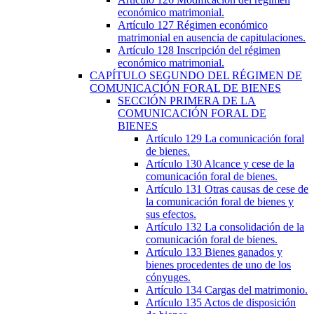
económico matrimonial.
Artículo 127
Régimen económico
matrimonial en ausencia de capitulaciones.
Artículo 128
Inscripción del régimen
económico matrimonial.
CAPÍTULO
SEGUNDO
DEL RÉGIMEN DE
COMUNICACIÓN FORAL DE BIENES
SECCIÓN
PRIMERA
DE LA
COMUNICACIÓN FORAL DE
BIENES
Artículo 129
La comunicación foral
de bienes.
Artículo 130
Alcance y cese de la
comunicación foral de bienes.
Artículo 131
Otras causas de cese de
la comunicación foral de bienes y
sus efectos.
Artículo 132
La consolidación de la
comunicación foral de bienes.
Artículo 133
Bienes ganados y
bienes procedentes de uno de los
cónyuges.
Artículo 134
Cargas del matrimonio.
Artículo 135
Actos de disposición