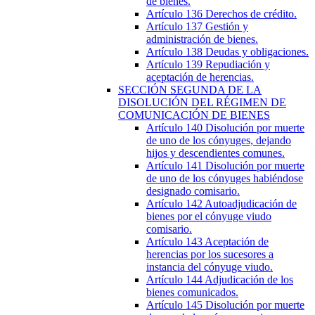
de bienes.
Artículo 136
Derechos de crédito.
Artículo 137
Gestión y
administración de bienes.
Artículo 138
Deudas y obligaciones.
Artículo 139
Repudiación y
aceptación de herencias.
SECCIÓN
SEGUNDA
DE LA
DISOLUCIÓN DEL RÉGIMEN DE
COMUNICACIÓN DE BIENES
Artículo 140
Disolución por muerte
de uno de los cónyuges, dejando
hijos y descendientes comunes.
Artículo 141
Disolución por muerte
de uno de los cónyuges habiéndose
designado comisario.
Artículo 142
Autoadjudicación de
bienes por el cónyuge viudo
comisario.
Artículo 143
Aceptación de
herencias por los sucesores a
instancia del cónyuge viudo.
Artículo 144
Adjudicación de los
bienes comunicados.
Artículo 145
Disolución por muerte