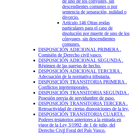
de uno de los cónyuges, sin
descendientes comunes o por
sentencia de separación, nulidad o
divorcio.
Artículo 146
Otras reglas
particulares para el caso de
disolución por muerte de uno de los
cónyuges, sin descendientes
comunes.
DISPOSICIÓN ADICIONAL PRIMERA
.
Comisión de Derecho civil vasco.
DISPOSICIÓN ADICIONAL SEGUNDA
.
Régimen de las parejas de hecho.
DISPOSICIÓN ADICIONAL TERCERA
.
Adecuación de la normativa tributaria.
DISPOSICIÓN TRANSITORIA PRIMERA
.
Conflictos intertemporales.
DISPOSICIÓN TRANSITORIA SEGUNDA
.
Posesión previa de servidumbre de paso.
DISPOSICIÓN TRANSITORIA TERCERA
.
Retroactividad de ciertas disposiciones de la ley.
DISPOSICIÓN TRANSITORIA CUARTA
.
Poderes testatorios anteriores a la entrada en
vigor de la Ley 3/1992, de 1 de julio, del
Derecho Civil Foral del País Vasco.