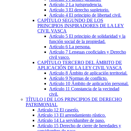
Artículo 2
La jurisprudencia.
Artículo 3
El derecho supletorio.
Artículo 4
El principio de libertad civil.
CAPÍTULO
SEGUNDO
DE LOS
PRINCIPIOS INSPIRADORES DE LA LEY
CIVIL VASCA
Artículo 5
El principio de solidaridad y la
función social de la propiedad.
Artículo 6
La persona.
Artículo 7
Lenguas cooficiales y Derecho
civil vasco.
CAPÍTULO
TERCERO
DEL ÁMBITO DE
APLICACIÓN DE LA LEY CIVIL VASCA
Artículo 8
Ámbito de aplicación territorial.
Artículo 9
Normas de conflicto.
Artículo 10
Ámbito de aplicación personal.
Artículo 11
Constancia de la vecindad
civil.
TÍTULO
I
DE LOS PRINCIPIOS DE DERECHO
PATRIMONIAL
Artículo 12
El caserío.
Artículo 13
El arrendamiento rústico.
Artículo 14
La servidumbre de paso.
Artículo 15
Derecho de cierre de heredades y
servidumbre de paso.