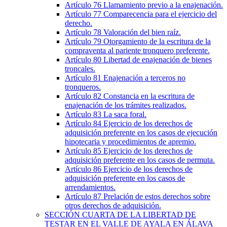
Artículo 76
Llamamiento previo a la enajenación.
Artículo 77
Comparecencia para el ejercicio del
derecho.
Artículo 78
Valoración del bien raíz.
Artículo 79
Otorgamiento de la escritura de la
compraventa al pariente tronquero preferente.
Artículo 80
Libertad de enajenación de bienes
troncales.
Artículo 81
Enajenación a terceros no
tronqueros.
Artículo 82
Constancia en la escritura de
enajenación de los trámites realizados.
Artículo 83
La saca foral.
Artículo 84
Ejercicio de los derechos de
adquisición preferente en los casos de ejecución
hipotecaria y procedimientos de apremio.
Artículo 85
Ejercicio de los derechos de
adquisición preferente en los casos de permuta.
Artículo 86
Ejercicio de los derechos de
adquisición preferente en los casos de
arrendamientos.
Artículo 87
Prelación de estos derechos sobre
otros derechos de adquisición.
SECCIÓN
CUARTA
DE LA LIBERTAD DE
TESTAR EN EL VALLE DE AYALA EN ÁLAVA