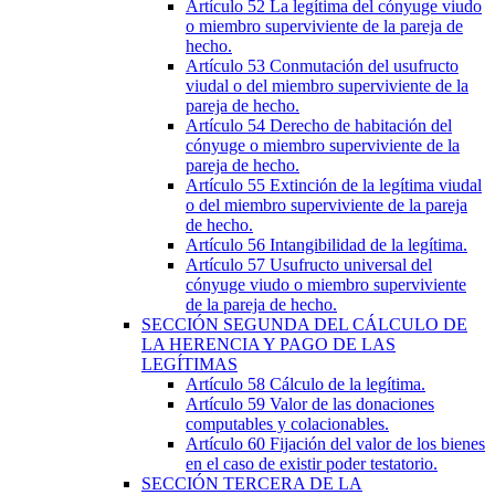
Artículo 52
La legítima del cónyuge viudo
o miembro superviviente de la pareja de
hecho.
Artículo 53
Conmutación del usufructo
viudal o del miembro superviviente de la
pareja de hecho.
Artículo 54
Derecho de habitación del
cónyuge o miembro superviviente de la
pareja de hecho.
Artículo 55
Extinción de la legítima viudal
o del miembro superviviente de la pareja
de hecho.
Artículo 56
Intangibilidad de la legítima.
Artículo 57
Usufructo universal del
cónyuge viudo o miembro superviviente
de la pareja de hecho.
SECCIÓN
SEGUNDA
DEL CÁLCULO DE
LA HERENCIA Y PAGO DE LAS
LEGÍTIMAS
Artículo 58
Cálculo de la legítima.
Artículo 59
Valor de las donaciones
computables y colacionables.
Artículo 60
Fijación del valor de los bienes
en el caso de existir poder testatorio.
SECCIÓN
TERCERA
DE LA