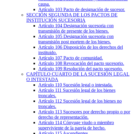
causa.
Artículo 103
Pacto de designación de sucesor.
SECCIÓN
SEGUNDA
DE LOS PACTOS DE
INSTITUCIÓN SUCESORIA
Artículo 104
Designación sucesoria con
transmisión de presente de los bienes.
Artículo 105
Designación sucesoria con
transmisión post mortem de los bienes.
Artículo 106
Disposición de los derechos del
instituido.
Artículo 107
Pacto de comunidad.
Artículo 108
Revocación del pacto sucesorio.
Artículo 109
Resolución del pacto sucesorio.
CAPÍTULO
CUARTO
DE LA SUCESIÓN LEGAL
O INTESTADA
Artículo 110
Sucesión legal o intestada.
Artículo 111
Sucesión legal de los bienes
troncales.
Artículo 112
Sucesión legal de los bienes no
troncales.
Artículo 113
Sucesores por derecho propio o por
derecho de representación.
Artículo 114
Cónyuge viudo o miembro
superviviente de la pareja de hecho.
Artículo 115
Ascendientes.