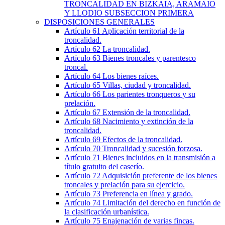
TRONCALIDAD EN BIZKAIA, ARAMAIO
Y LLODIO SUBSECCION PRIMERA
DISPOSICIONES GENERALES
Artículo 61
Aplicación territorial de la
troncalidad.
Artículo 62
La troncalidad.
Artículo 63
Bienes troncales y parentesco
troncal.
Artículo 64
Los bienes raíces.
Artículo 65
Villas, ciudad y troncalidad.
Artículo 66
Los parientes tronqueros y su
prelación.
Artículo 67
Extensión de la troncalidad.
Artículo 68
Nacimiento y extinción de la
troncalidad.
Artículo 69
Efectos de la troncalidad.
Artículo 70
Troncalidad y sucesión forzosa.
Artículo 71
Bienes incluidos en la transmisión a
título gratuito del caserío.
Artículo 72
Adquisición preferente de los bienes
troncales y prelación para su ejercicio.
Artículo 73
Preferencia en línea y grado.
Artículo 74
Limitación del derecho en función de
la clasificación urbanística.
Artículo 75
Enajenación de varias fincas.