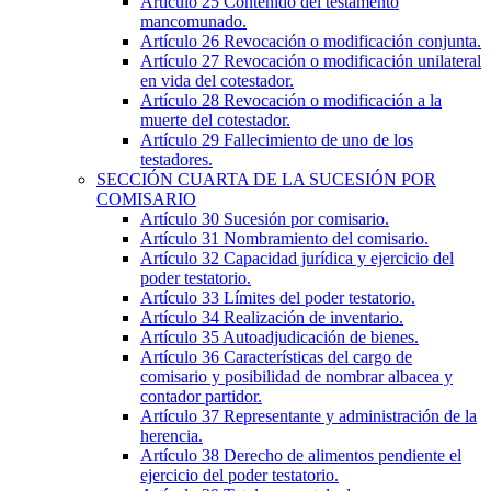
Artículo 25
Contenido del testamento
mancomunado.
Artículo 26
Revocación o modificación conjunta.
Artículo 27
Revocación o modificación unilateral
en vida del cotestador.
Artículo 28
Revocación o modificación a la
muerte del cotestador.
Artículo 29
Fallecimiento de uno de los
testadores.
SECCIÓN
CUARTA
DE LA SUCESIÓN POR
COMISARIO
Artículo 30
Sucesión por comisario.
Artículo 31
Nombramiento del comisario.
Artículo 32
Capacidad jurídica y ejercicio del
poder testatorio.
Artículo 33
Límites del poder testatorio.
Artículo 34
Realización de inventario.
Artículo 35
Autoadjudicación de bienes.
Artículo 36
Características del cargo de
comisario y posibilidad de nombrar albacea y
contador partidor.
Artículo 37
Representante y administración de la
herencia.
Artículo 38
Derecho de alimentos pendiente el
ejercicio del poder testatorio.