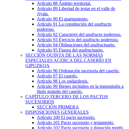
Artículo 88
Ámbito territorial.
Artículo 89
Libertad de testar en el valle de
Ayala.
Artículo 90
El apartamiento.
Artículo 91
La constitución del usufructo
poderoso.
Artículo 92
Caracteres del usufructo poderoso.
Artículo 93
Ejercicio del usufructo poderoso.
Artículo 94
Obligaciones del usufructuario.
Artículo 95
Fianza del usufructuario.
SECCIÓN
QUINTA
DE LAS NORMAS
ESPECIALES ACERCA DEL CASERÍO EN
GIPUZKOA
Artículo 96
Ordenación sucesoria del caserío.
Artículo 97
El caserío.
Artículo 98
Los ondazilegis.
Artículo 99
Bienes incluidos en la transmisión a
título gratuito del caserío.
CAPÍTULO
TERCERO
DE LOS PACTOS
SUCESORIOS
SECCIÓN
PRIMERA
DISPOSICIONES GENERALES
Artículo 100
El pacto sucesorio.
Artículo 101
Pacto sucesorio y testamento.
Artículo 102
Pacto sucesorio y donación mortis