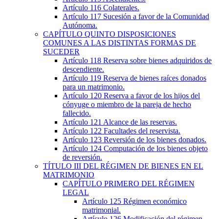
Artículo 116
Colaterales.
Artículo 117
Sucesión a favor de la Comunidad
Autónoma.
CAPÍTULO
QUINTO
DISPOSICIONES
COMUNES A LAS DISTINTAS FORMAS DE
SUCEDER
Artículo 118
Reserva sobre bienes adquiridos de
descendiente.
Artículo 119
Reserva de bienes raíces donados
para un matrimonio.
Artículo 120
Reserva a favor de los hijos del
cónyuge o miembro de la pareja de hecho
fallecido.
Artículo 121
Alcance de las reservas.
Artículo 122
Facultades del reservista.
Artículo 123
Reversión de los bienes donados.
Artículo 124
Computación de los bienes objeto
de reversión.
TÍTULO
III
DEL RÉGIMEN DE BIENES EN EL
MATRIMONIO
CAPÍTULO
PRIMERO
DEL RÉGIMEN
LEGAL
Artículo 125
Régimen económico
matrimonial.
Artículo 126
Modificación del régimen