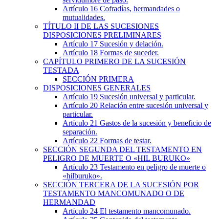
Artículo 16
Cofradías, hermandades o
mutualidades.
TÍTULO
II
DE LAS SUCESIONES
DISPOSICIONES PRELIMINARES
Artículo 17
Sucesión y delación.
Artículo 18
Formas de suceder.
CAPÍTULO
PRIMERO
DE LA SUCESIÓN
TESTADA
SECCIÓN
PRIMERA
DISPOSICIONES GENERALES
Artículo 19
Sucesión universal y particular.
Artículo 20
Relación entre sucesión universal y
particular.
Artículo 21
Gastos de la sucesión y beneficio de
separación.
Artículo 22
Formas de testar.
SECCIÓN
SEGUNDA
DEL TESTAMENTO EN
PELIGRO DE MUERTE O «HIL BURUKO»
Artículo 23
Testamento en peligro de muerte o
«hilburuko».
SECCIÓN
TERCERA
DE LA SUCESIÓN POR
TESTAMENTO MANCOMUNADO O DE
HERMANDAD
Artículo 24
El testamento mancomunado.