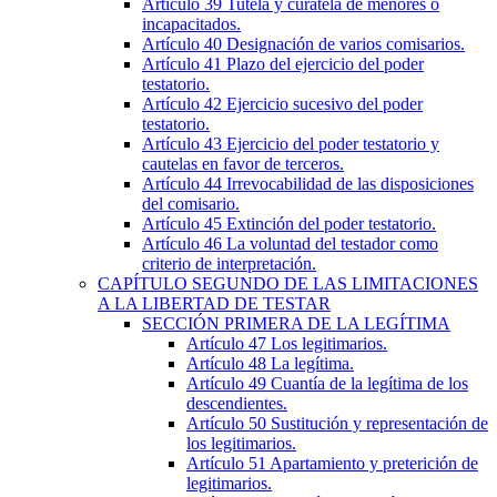
Artículo 39
Tutela y curatela de menores o
incapacitados.
Artículo 40
Designación de varios comisarios.
Artículo 41
Plazo del ejercicio del poder
testatorio.
Artículo 42
Ejercicio sucesivo del poder
testatorio.
Artículo 43
Ejercicio del poder testatorio y
cautelas en favor de terceros.
Artículo 44
Irrevocabilidad de las disposiciones
del comisario.
Artículo 45
Extinción del poder testatorio.
Artículo 46
La voluntad del testador como
criterio de interpretación.
CAPÍTULO
SEGUNDO
DE LAS LIMITACIONES
A LA LIBERTAD DE TESTAR
SECCIÓN
PRIMERA
DE LA LEGÍTIMA
Artículo 47
Los legitimarios.
Artículo 48
La legítima.
Artículo 49
Cuantía de la legítima de los
descendientes.
Artículo 50
Sustitución y representación de
los legitimarios.
Artículo 51
Apartamiento y preterición de
legitimarios.