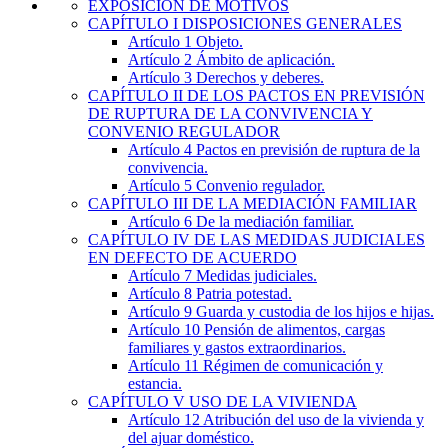
EXPOSICIÓN DE MOTIVOS
CAPÍTULO
I
DISPOSICIONES GENERALES
Artículo 1
Objeto.
Artículo 2
Ámbito de aplicación.
Artículo 3
Derechos y deberes.
CAPÍTULO
II
DE LOS PACTOS EN PREVISIÓN
DE RUPTURA DE LA CONVIVENCIA Y
CONVENIO REGULADOR
Artículo 4
Pactos en previsión de ruptura de la
convivencia.
Artículo 5
Convenio regulador.
CAPÍTULO
III
DE LA MEDIACIÓN FAMILIAR
Artículo 6
De la mediación familiar.
CAPÍTULO
IV
DE LAS MEDIDAS JUDICIALES
EN DEFECTO DE ACUERDO
Artículo 7
Medidas judiciales.
Artículo 8
Patria potestad.
Artículo 9
Guarda y custodia de los hijos e hijas.
Artículo 10
Pensión de alimentos, cargas
familiares y gastos extraordinarios.
Artículo 11
Régimen de comunicación y
estancia.
CAPÍTULO
V
USO DE LA VIVIENDA
Artículo 12
Atribución del uso de la vivienda y
del ajuar doméstico.