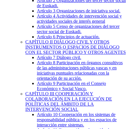
Artículo 2
Organizaciones del tercer sector social
de Euskadi.
Artículo 3
Organizaciones de iniciativa social.
Artículo 4
Actividades de intervención social y
actividades sociales de interés general
Artículo 5
Censo de organizaciones del tercer
sector social de Euskadi.
Artículo 6
Principios de actuación.
CAPÍTULO
II
DIÁLOGO CIVIL Y OTROS
INSTRUMENTOS O ESPACIOS DE DIÁLOGO
CON EL SECTOR PÚBLICO Y OTROS AGENTES
Artículo 7
Diálogo civil.
Artículo 8
Participación en órganos consultivos
de las administraciones públicas vascas y en
iniciativas puntuales relacionadas con la
orientación de su acción.
Artículo 9
Participación en el Consejo
Económico y Social Vasco.
CAPÍTULO
III
COOPERACIÓN Y
COLABORACIÓN EN LA EJECUCIÓN DE
POLÍTICAS DEL ÁMBITO DE LA
INTERVENCIÓN SOCIAL
Artículo 10
Cooperación en los sistemas de
responsabilidad pública y en los espacios de
interacción entre sistemas.