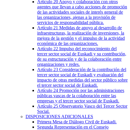
Artículo 20
Apoyo y colaboración con otros
agentes que llevan a cabo acciones de promoción
de las actividades sociales de interés general de
las organizaciones, ajenas a la provisión de
servicios de responsabilidad pública.
Artículo 21
Medidas de apoyo al desarrollo de
infraestructuras, la realización de inversiones, la
mejora de la gestión y el impulso de la actividad
económica de las organizaciones.
Artículo 22
Impulso del reconocimiento del
tercer sector social de Euskadi y su contribución,
de su estructuración y de la colaboración entre
organizaciones y redes.
Artículo 23
Consideración de la contribución del
tercer sector social de Euskadi y evaluación del
impacto de otras medidas del sector público sobre
el tercer sector social de Euskadi.
Artículo 24
Promoción por las administraciones
públicas vascas de la colaboración entre las
empresas y el tercer sector social de Euskadi.
Artículo 25
Observatorio Vasco del Tercer Sector
Social.
DISPOSICIONES ADICIONALES
Primera
Mesa de Diálogo Civil de Euskadi.
Segunda
Representación en el Consejo