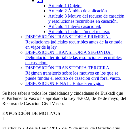
VII
Artículo 1
Objeto.
Artículo 2
Ámbito de aplicación.
Artículo 3
Motivo del recurso de casación
y resoluciones recurribles en casación.
Artículo 4
Interés casacional.
Artículo 5
Inadmisión del recurso.
DISPOSICIÓN TRANSITORIA PRIMERA
.
Resoluciones judiciales recurribles antes de la entrada
en vigor de la ley.
DISPOSICIÓN TRANSITORIA SEGUNDA
.
Delimitación territorial de las resoluciones recurribles
en casación.
DISPOSICIÓN TRANSITORIA TERCERA
.
Régimen transitorio sobre los motivos en los que se
puede fundar el recurso de casación civil foral vasco.
DISPOSICIÓN FINAL
. Entrada en vigor.
Se hace saber a todos los ciudadanos y ciudadanas de Euskadi que
el Parlamento Vasco ha aprobado la Ley 4/2022, de 19 de mayo, del
Recurso de Casación Civil Vasco.
EXPOSICIÓN DE MOTIVOS
I
El artículo 2.3 de la Ley 5/2015, de 25 de junio, de Derecho Civil