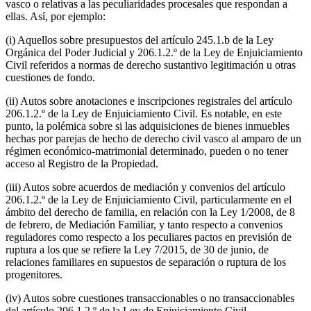
vasco o relativas a las peculiaridades procesales que respondan a
ellas. Así, por ejemplo:
(i) Aquellos sobre presupuestos del artículo 245.1.b de la Ley
Orgánica del Poder Judicial y 206.1.2.º de la Ley de Enjuiciamiento
Civil referidos a normas de derecho sustantivo legitimación u otras
cuestiones de fondo.
(ii) Autos sobre anotaciones e inscripciones registrales del artículo
206.1.2.º de la Ley de Enjuiciamiento Civil. Es notable, en este
punto, la polémica sobre si las adquisiciones de bienes inmuebles
hechas por parejas de hecho de derecho civil vasco al amparo de un
régimen económico-matrimonial determinado, pueden o no tener
acceso al Registro de la Propiedad.
(iii) Autos sobre acuerdos de mediación y convenios del artículo
206.1.2.º de la Ley de Enjuiciamiento Civil, particularmente en el
ámbito del derecho de familia, en relación con la Ley 1/2008, de 8
de febrero, de Mediación Familiar, y tanto respecto a convenios
reguladores como respecto a los peculiares pactos en previsión de
ruptura a los que se refiere la Ley 7/2015, de 30 de junio, de
relaciones familiares en supuestos de separación o ruptura de los
progenitores.
(iv) Autos sobre cuestiones transaccionables o no transaccionables
del artículo 206.1.2.º de la Ley de Enjuiciamiento Civil.