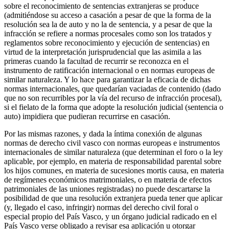
sobre el reconocimiento de sentencias extranjeras se produce
(admitiéndose su acceso a casación a pesar de que la forma de la
resolución sea la de auto y no la de sentencia, y a pesar de que la
infracción se refiere a normas procesales como son los tratados y
reglamentos sobre reconocimiento y ejecución de sentencias) en
virtud de la interpretación jurisprudencial que las asimila a las
primeras cuando la facultad de recurrir se reconozca en el
instrumento de ratificación internacional o en normas europeas de
similar naturaleza. Y lo hace para garantizar la eficacia de dichas
normas internacionales, que quedarían vaciadas de contenido (dado
que no son recurribles por la vía del recurso de infracción procesal),
si el fielato de la forma que adopte la resolución judicial (sentencia o
auto) impidiera que pudieran recurrirse en casación.
Por las mismas razones, y dada la íntima conexión de algunas
normas de derecho civil vasco con normas europeas e instrumentos
internacionales de similar naturaleza (que determinan el foro o la ley
aplicable, por ejemplo, en materia de responsabilidad parental sobre
los hijos comunes, en materia de sucesiones mortis causa, en materia
de regímenes económicos matrimoniales, o en materia de efectos
patrimoniales de las uniones registradas) no puede descartarse la
posibilidad de que una resolución extranjera pueda tener que aplicar
(y, llegado el caso, infringir) normas del derecho civil foral o
especial propio del País Vasco, y un órgano judicial radicado en el
País Vasco verse obligado a revisar esa aplicación u otorgar