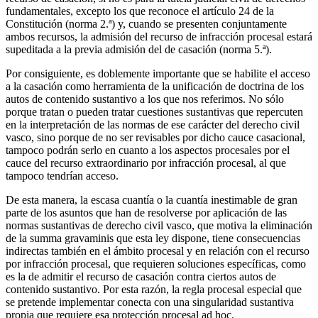
fundamentales, excepto los que reconoce el artículo 24 de la
Constitución (norma 2.ª) y, cuando se presenten conjuntamente
ambos recursos, la admisión del recurso de infracción procesal estará
supeditada a la previa admisión del de casación (norma 5.ª).
Por consiguiente, es doblemente importante que se habilite el acceso
a la casación como herramienta de la unificación de doctrina de los
autos de contenido sustantivo a los que nos referimos. No sólo
porque tratan o pueden tratar cuestiones sustantivas que repercuten
en la interpretación de las normas de ese carácter del derecho civil
vasco, sino porque de no ser revisables por dicho cauce casacional,
tampoco podrán serlo en cuanto a los aspectos procesales por el
cauce del recurso extraordinario por infracción procesal, al que
tampoco tendrían acceso.
De esta manera, la escasa cuantía o la cuantía inestimable de gran
parte de los asuntos que han de resolverse por aplicación de las
normas sustantivas de derecho civil vasco, que motiva la eliminación
de la summa gravaminis que esta ley dispone, tiene consecuencias
indirectas también en el ámbito procesal y en relación con el recurso
por infracción procesal, que requieren soluciones específicas, como
es la de admitir el recurso de casación contra ciertos autos de
contenido sustantivo. Por esta razón, la regla procesal especial que
se pretende implementar conecta con una singularidad sustantiva
propia que requiere esa protección procesal ad hoc.