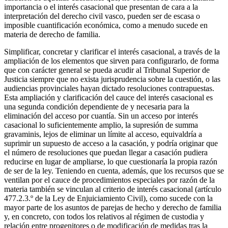
importancia o el interés casacional que presentan de cara a la
interpretación del derecho civil vasco, pueden ser de escasa o
imposible cuantificación económica, como a menudo sucede en
materia de derecho de familia.
Simplificar, concretar y clarificar el interés casacional, a través de la
ampliación de los elementos que sirven para configurarlo, de forma
que con carácter general se pueda acudir al Tribunal Superior de
Justicia siempre que no exista jurisprudencia sobre la cuestión, o las
audiencias provinciales hayan dictado resoluciones contrapuestas.
Esta ampliación y clarificación del cauce del interés casacional es
una segunda condición dependiente de y necesaria para la
eliminación del acceso por cuantía. Sin un acceso por interés
casacional lo suficientemente amplio, la supresión de summa
gravaminis, lejos de eliminar un límite al acceso, equivaldría a
suprimir un supuesto de acceso a la casación, y podría originar que
el número de resoluciones que puedan llegar a casación pudiera
reducirse en lugar de ampliarse, lo que cuestionaría la propia razón
de ser de la ley. Teniendo en cuenta, además, que los recursos que se
ventilan por el cauce de procedimientos especiales por razón de la
materia también se vinculan al criterio de interés casacional (artículo
477.2.3.º de la Ley de Enjuiciamiento Civil), como sucede con la
mayor parte de los asuntos de parejas de hecho y derecho de familia
y, en concreto, con todos los relativos al régimen de custodia y
relación entre progenitores o de modificación de medidas tras la