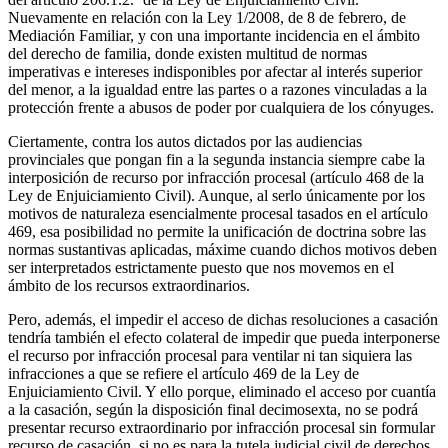
Nuevamente en relación con la Ley 1/2008, de 8 de febrero, de
Mediación Familiar, y con una importante incidencia en el ámbito
del derecho de familia, donde existen multitud de normas
imperativas e intereses indisponibles por afectar al interés superior
del menor, a la igualdad entre las partes o a razones vinculadas a la
protección frente a abusos de poder por cualquiera de los cónyuges.
Ciertamente, contra los autos dictados por las audiencias
provinciales que pongan fin a la segunda instancia siempre cabe la
interposición de recurso por infracción procesal (artículo 468 de la
Ley de Enjuiciamiento Civil). Aunque, al serlo únicamente por los
motivos de naturaleza esencialmente procesal tasados en el artículo
469, esa posibilidad no permite la unificación de doctrina sobre las
normas sustantivas aplicadas, máxime cuando dichos motivos deben
ser interpretados estrictamente puesto que nos movemos en el
ámbito de los recursos extraordinarios.
Pero, además, el impedir el acceso de dichas resoluciones a casación
tendría también el efecto colateral de impedir que pueda interponerse
el recurso por infracción procesal para ventilar ni tan siquiera las
infracciones a que se refiere el artículo 469 de la Ley de
Enjuiciamiento Civil. Y ello porque, eliminado el acceso por cuantía
a la casación, según la disposición final decimosexta, no se podrá
presentar recurso extraordinario por infracción procesal sin formular
recurso de casación, si no es para la tutela judicial civil de derechos