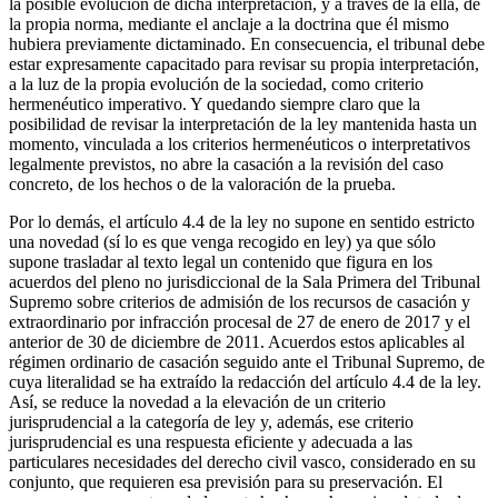
la posible evolución de dicha interpretación, y a través de la ella, de
la propia norma, mediante el anclaje a la doctrina que él mismo
hubiera previamente dictaminado. En consecuencia, el tribunal debe
estar expresamente capacitado para revisar su propia interpretación,
a la luz de la propia evolución de la sociedad, como criterio
hermenéutico imperativo. Y quedando siempre claro que la
posibilidad de revisar la interpretación de la ley mantenida hasta un
momento, vinculada a los criterios hermenéuticos o interpretativos
legalmente previstos, no abre la casación a la revisión del caso
concreto, de los hechos o de la valoración de la prueba.
Por lo demás, el artículo 4.4 de la ley no supone en sentido estricto
una novedad (sí lo es que venga recogido en ley) ya que sólo
supone trasladar al texto legal un contenido que figura en los
acuerdos del pleno no jurisdiccional de la Sala Primera del Tribunal
Supremo sobre criterios de admisión de los recursos de casación y
extraordinario por infracción procesal de 27 de enero de 2017 y el
anterior de 30 de diciembre de 2011. Acuerdos estos aplicables al
régimen ordinario de casación seguido ante el Tribunal Supremo, de
cuya literalidad se ha extraído la redacción del artículo 4.4 de la ley.
Así, se reduce la novedad a la elevación de un criterio
jurisprudencial a la categoría de ley y, además, ese criterio
jurisprudencial es una respuesta eficiente y adecuada a las
particulares necesidades del derecho civil vasco, considerado en su
conjunto, que requieren esa previsión para su preservación. El