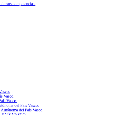
ia de sus competencias.
Vasco.
ís Vasco.
aís Vasco.
utónoma del País Vasco.
 Autónoma del País Vasco.
 PAÍS VASCO