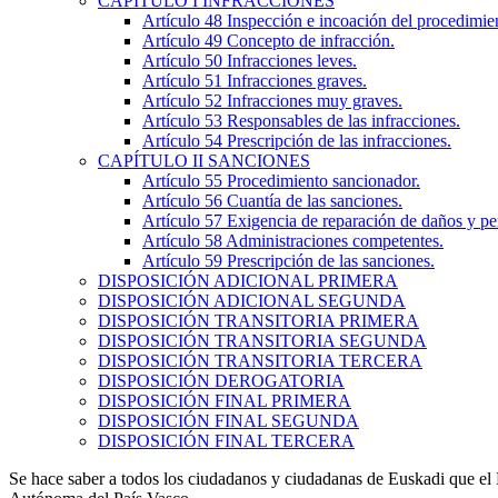
CAPÍTULO
I
INFRACCIONES
Artículo 48
Inspección e incoación del procedimien
Artículo 49
Concepto de infracción.
Artículo 50
Infracciones leves.
Artículo 51
Infracciones graves.
Artículo 52
Infracciones muy graves.
Artículo 53
Responsables de las infracciones.
Artículo 54
Prescripción de las infracciones.
CAPÍTULO
II
SANCIONES
Artículo 55
Procedimiento sancionador.
Artículo 56
Cuantía de las sanciones.
Artículo 57
Exigencia de reparación de daños y per
Artículo 58
Administraciones competentes.
Artículo 59
Prescripción de las sanciones.
DISPOSICIÓN ADICIONAL PRIMERA
DISPOSICIÓN ADICIONAL SEGUNDA
DISPOSICIÓN TRANSITORIA PRIMERA
DISPOSICIÓN TRANSITORIA SEGUNDA
DISPOSICIÓN TRANSITORIA TERCERA
DISPOSICIÓN DEROGATORIA
DISPOSICIÓN FINAL PRIMERA
DISPOSICIÓN FINAL SEGUNDA
DISPOSICIÓN FINAL TERCERA
Se hace saber a todos los ciudadanos y ciudadanas de Euskadi que e