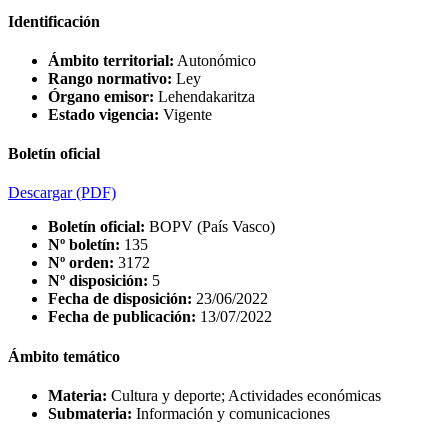
Identificación
Ámbito territorial:
Autonómico
Rango normativo:
Ley
Órgano emisor:
Lehendakaritza
Estado vigencia:
Vigente
Boletín oficial
Descargar
(PDF)
Boletín oficial:
BOPV (País Vasco)
Nº boletín:
135
Nº orden:
3172
Nº disposición:
5
Fecha de disposición:
23/06/2022
Fecha de publicación:
13/07/2022
Ámbito temático
Materia:
Cultura y deporte; Actividades económicas
Submateria:
Información y comunicaciones