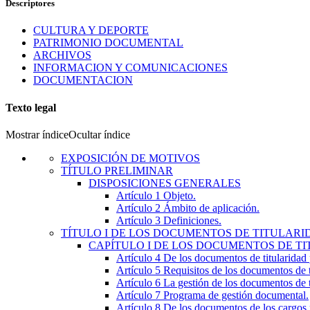
Descriptores
CULTURA Y DEPORTE
PATRIMONIO DOCUMENTAL
ARCHIVOS
INFORMACION Y COMUNICACIONES
DOCUMENTACION
Texto legal
Mostrar índice
Ocultar índice
EXPOSICIÓN DE MOTIVOS
TÍTULO
PRELIMINAR
DISPOSICIONES GENERALES
Artículo 1
Objeto.
Artículo 2
Ámbito de aplicación.
Artículo 3
Definiciones.
TÍTULO
I
DE LOS DOCUMENTOS DE TITULARID
CAPÍTULO
I
DE LOS DOCUMENTOS DE TI
Artículo 4
De los documentos de titularidad 
Artículo 5
Requisitos de los documentos de t
Artículo 6
La gestión de los documentos de t
Artículo 7
Programa de gestión documental.
Artículo 8
De los documentos de los cargos 