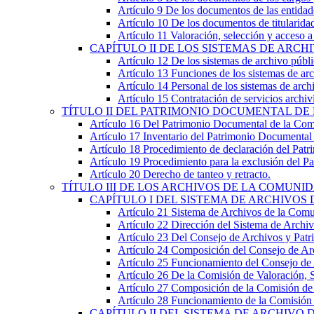
Artículo 9
De los documentos de las entidades
Artículo 10
De los documentos de titularidad
Artículo 11
Valoración, selección y acceso a
CAPÍTULO
II
DE LOS SISTEMAS DE ARCH
Artículo 12
De los sistemas de archivo públi
Artículo 13
Funciones de los sistemas de arc
Artículo 14
Personal de los sistemas de arch
Artículo 15
Contratación de servicios archiví
TÍTULO
II
DEL PATRIMONIO DOCUMENTAL DE
Artículo 16
Del Patrimonio Documental de la Com
Artículo 17
Inventario del Patrimonio Documenta
Artículo 18
Procedimiento de declaración del Pa
Artículo 19
Procedimiento para la exclusión del 
Artículo 20
Derecho de tanteo y retracto.
TÍTULO
III
DE LOS ARCHIVOS DE LA COMUNI
CAPÍTULO
I
DEL SISTEMA DE ARCHIVOS
Artículo 21
Sistema de Archivos de la Com
Artículo 22
Dirección del Sistema de Archi
Artículo 23
Del Consejo de Archivos y Pat
Artículo 24
Composición del Consejo de Ar
Artículo 25
Funcionamiento del Consejo de
Artículo 26
De la Comisión de Valoración, 
Artículo 27
Composición de la Comisión de
Artículo 28
Funcionamiento de la Comisión 
CAPÍTULO
II
DEL SISTEMA DE ARCHIVO 