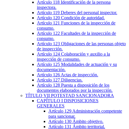
Artículo 118
Identificación de la persona
inspectora.
Artículo 119
Deberes del personal inspector.
Artículo 120
Condición de autoridad.
Artículo 121
Funciones de la inspección de
consumo.
Artículo 122
Facultades de la inspección de
consumo.
Artículo 123
Obligaciones de las personas objeto
de inspección.
Artículo 124
Colaboración y auxilio a la
inspección de consumo.
Artículo 125
Modalidades de actuación y su
documentación.
Artículo 126
Actas de inspección.
Artículo 127
Diligencias.
Artículo 128
Puesta a disposición de los
documentos elaborados por la inspección.
TÍTULO
VII
POTESTAD SANCIONADORA
CAPÍTULO
I
DISPOSICIONES
GENERALES
Artículo 129
Administración competente
para sancionar.
Artículo 130
Ámbito objetivo.
Artículo 131
Ámbito territorial.