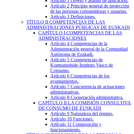
Artículo 1
Objeto y ámbito de aplicación.
Artículo 2
Principio general de protección
de las personas consumidoras y usuarias.
Artículo 3
Definiciones.
TÍTULO
II
COMPETENCIAS DE LAS
ADMINISTRACIONES PÚBLICAS DE EUSKADI
CAPÍTULO
I
COMPETENCIAS DE LAS
ADMINISTRACIONES
Artículo 4
Competencias de la
Administración general de la Comunidad
Autónoma de Euskadi.
Artículo 5
Competencias de
Kontsumobide-Instituto Vasco de
Consumo.
Artículo 6
Competencias de los
ayuntamientos.
Artículo 7
Concurrencia de actuaciones
administrativas.
Artículo 8
Cooperación administrativa.
CAPÍTULO
II
LA COMISIÓN CONSULTIVA
DE CONSUMO DE EUSKADI
Artículo 9
Naturaleza del órgano.
Artículo 10
Funciones.
Artículo 11
Composición y
funcionamiento.