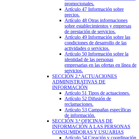
promocionales.
Artículo 47
Información sobre
precios.
Artículo 48
Otras informaciones
sobre establecimientos y empresas
de prestación de servicios.
Artículo 49
Información sobre las
condiciones de desarrollo de las
actividades o servicios.
Artículo 50
Información sobre la
identidad de las personas
empresarias en las ofertas en línea de
servicios.
SECCIÓN
2.ª
ACTUACIONES
ADMINISTRATIVAS DE
INFORMACIÓN
Artículo 51
Tipos de actuaciones.
Artículo 52
Difusión de
reclamaciones.
Artículo 53
Campañas específicas
de información.
SECCIÓN
3.ª
OFICINAS DE
INFORMACIÓN A LAS PERSONAS
CONSUMIDORAS Y USUARIAS
Artículo 54
Creación y coordinación