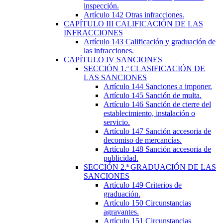
inspección.
Artículo 142
Otras infracciones.
CAPÍTULO
III
CALIFICACIÓN DE LAS
INFRACCIONES
Artículo 143
Calificación y graduación de
las infracciones.
CAPÍTULO
IV
SANCIONES
SECCIÓN
1.ª
CLASIFICACIÓN DE
LAS SANCIONES
Artículo 144
Sanciones a imponer.
Artículo 145
Sanción de multa.
Artículo 146
Sanción de cierre del
establecimiento, instalación o
servicio.
Artículo 147
Sanción accesoria de
decomiso de mercancías.
Artículo 148
Sanción accesoria de
publicidad.
SECCIÓN
2.ª
GRADUACIÓN DE LAS
SANCIONES
Artículo 149
Criterios de
graduación.
Artículo 150
Circunstancias
agravantes.
Artículo 151
Circunstancias