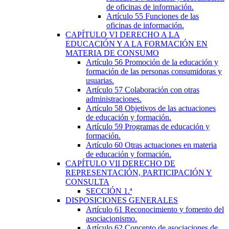
de oficinas de información.
Artículo 55
Funciones de las
oficinas de información.
CAPÍTULO
VI
DERECHO A LA
EDUCACIÓN Y A LA FORMACIÓN EN
MATERIA DE CONSUMO
Artículo 56
Promoción de la educación y
formación de las personas consumidoras y
usuarias.
Artículo 57
Colaboración con otras
administraciones.
Artículo 58
Objetivos de las actuaciones
de educación y formación.
Artículo 59
Programas de educación y
formación.
Artículo 60
Otras actuaciones en materia
de educación y formación.
CAPÍTULO
VII
DERECHO DE
REPRESENTACIÓN, PARTICIPACIÓN Y
CONSULTA
SECCIÓN
1.ª
DISPOSICIONES GENERALES
Artículo 61
Reconocimiento y fomento del
asociacionismo.
Artículo 62
Concepto de asociaciones de