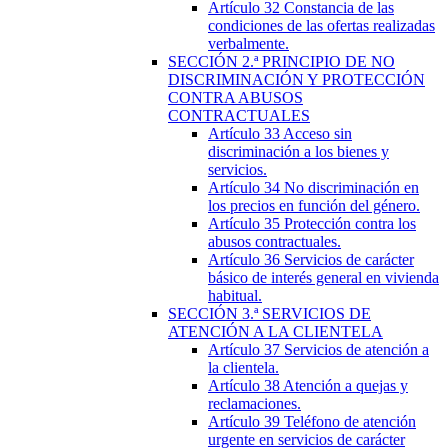
Artículo 32
Constancia de las
condiciones de las ofertas realizadas
verbalmente.
SECCIÓN
2.ª
PRINCIPIO DE NO
DISCRIMINACIÓN Y PROTECCIÓN
CONTRA ABUSOS
CONTRACTUALES
Artículo 33
Acceso sin
discriminación a los bienes y
servicios.
Artículo 34
No discriminación en
los precios en función del género.
Artículo 35
Protección contra los
abusos contractuales.
Artículo 36
Servicios de carácter
básico de interés general en vivienda
habitual.
SECCIÓN
3.ª
SERVICIOS DE
ATENCIÓN A LA CLIENTELA
Artículo 37
Servicios de atención a
la clientela.
Artículo 38
Atención a quejas y
reclamaciones.
Artículo 39
Teléfono de atención
urgente en servicios de carácter