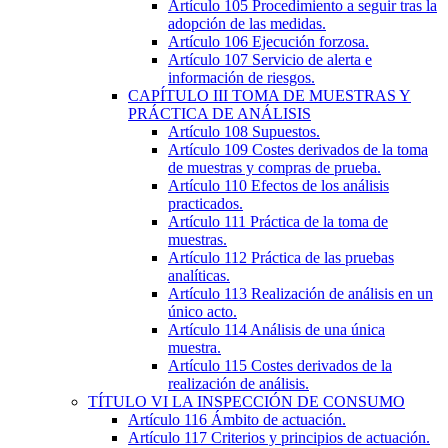
Artículo 105
Procedimiento a seguir tras la
adopción de las medidas.
Artículo 106
Ejecución forzosa.
Artículo 107
Servicio de alerta e
información de riesgos.
CAPÍTULO
III
TOMA DE MUESTRAS Y
PRÁCTICA DE ANÁLISIS
Artículo 108
Supuestos.
Artículo 109
Costes derivados de la toma
de muestras y compras de prueba.
Artículo 110
Efectos de los análisis
practicados.
Artículo 111
Práctica de la toma de
muestras.
Artículo 112
Práctica de las pruebas
analíticas.
Artículo 113
Realización de análisis en un
único acto.
Artículo 114
Análisis de una única
muestra.
Artículo 115
Costes derivados de la
realización de análisis.
TÍTULO
VI
LA INSPECCIÓN DE CONSUMO
Artículo 116
Ámbito de actuación.
Artículo 117
Criterios y principios de actuación.