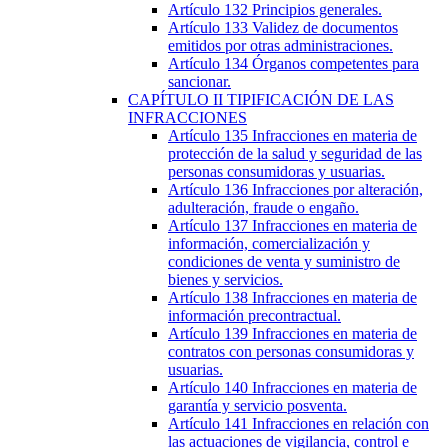
Artículo 132
Principios generales.
Artículo 133
Validez de documentos
emitidos por otras administraciones.
Artículo 134
Órganos competentes para
sancionar.
CAPÍTULO
II
TIPIFICACIÓN DE LAS
INFRACCIONES
Artículo 135
Infracciones en materia de
protección de la salud y seguridad de las
personas consumidoras y usuarias.
Artículo 136
Infracciones por alteración,
adulteración, fraude o engaño.
Artículo 137
Infracciones en materia de
información, comercialización y
condiciones de venta y suministro de
bienes y servicios.
Artículo 138
Infracciones en materia de
información precontractual.
Artículo 139
Infracciones en materia de
contratos con personas consumidoras y
usuarias.
Artículo 140
Infracciones en materia de
garantía y servicio posventa.
Artículo 141
Infracciones en relación con
las actuaciones de vigilancia, control e