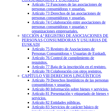
Artículo 72
Funciones de las asociaciones de
personas consumidoras y usuarias.
Artículo 73
Derechos de las asociaciones de
personas consumidoras y usuarias.
Artículo 74
Colaboración entre asociaciones de
personas consumidoras y usuarias y
organizaciones empresariales.
SECCIÓN
4.ª
REGISTRO DE ASOCIACIONES DE
PERSONAS CONSUMIDORAS Y USUARIAS DE
EUSKADI
Artículo 75
Registro de Asociaciones de
Personas Consumidoras y Usuarias de Euskadi.
Artículo 76
Control de cumplimiento de
requisitos.
Artículo 77
Baja de la inscripción en el registro.
Artículo 78
Colaboración con otros registros.
CAPÍTULO
VIII
DERECHOS LINGÜÍSTICOS
Artículo 79
Derechos lingüísticos de las personas
consumidoras y usuarias.
Artículo 80
Información sobre bienes y servicios.
Artículo 81
Presentación y etiquetado de bienes y
servicios.
Artículo 82
Entidades públicas.
Artículo 83
Servicios de carácter básico de