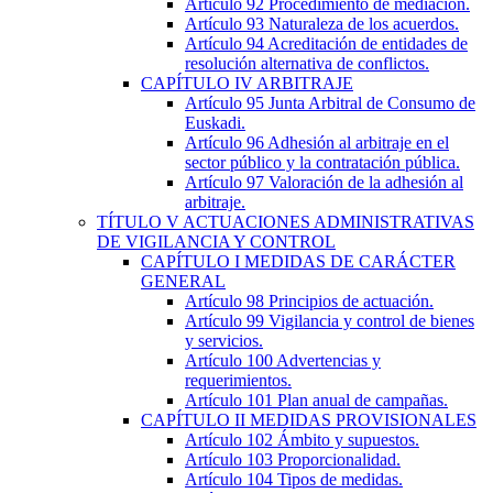
Artículo 92
Procedimiento de mediación.
Artículo 93
Naturaleza de los acuerdos.
Artículo 94
Acreditación de entidades de
resolución alternativa de conflictos.
CAPÍTULO
IV
ARBITRAJE
Artículo 95
Junta Arbitral de Consumo de
Euskadi.
Artículo 96
Adhesión al arbitraje en el
sector público y la contratación pública.
Artículo 97
Valoración de la adhesión al
arbitraje.
TÍTULO
V
ACTUACIONES ADMINISTRATIVAS
DE VIGILANCIA Y CONTROL
CAPÍTULO
I
MEDIDAS DE CARÁCTER
GENERAL
Artículo 98
Principios de actuación.
Artículo 99
Vigilancia y control de bienes
y servicios.
Artículo 100
Advertencias y
requerimientos.
Artículo 101
Plan anual de campañas.
CAPÍTULO
II
MEDIDAS PROVISIONALES
Artículo 102
Ámbito y supuestos.
Artículo 103
Proporcionalidad.
Artículo 104
Tipos de medidas.