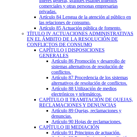
interés general, grandes establecimientos
comerciales y otras personas empresarias
privadas.
Artículo 84
Lengua de la atención al público en
las relaciones de consumo.
Artículo 85
Actuación pública de fomento.
TÍTULO
IV
ACTUACIONES ADMINISTRATIVAS
EN EL ÁMBITO DE LA RESOLUCIÓN DE
CONFLICTOS DE CONSUMO
CAPÍTULO
I
DISPOSICIONES
GENERALES
Artículo 86
Promoción y desarrollo de
sistemas alternativos de resolución de
conflictos.
Artículo 87
Procedencia de los sistemas
alternativos de resolución de conflictos.
Artículo 88
Utilización de medios
electrónicos y telemáticos.
CAPÍTULO
II
TRAMITACIÓN DE QUEJAS,
RECLAMACIONES Y DENUNCIAS
Artículo 89
Quejas, reclamaciones y
denuncias.
Artículo 90
Hojas de reclamaciones.
CAPÍTULO
III
MEDIACIÓN
Artículo 91
Principios de actuación.