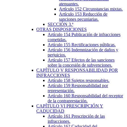
atenuantes.
Artículo 152
Circunstancias mixtas.
Artículo 153
Reducción de
sanciones pecuniarias.
SECCIÓN
3.ª
OTRAS DISPOSICIONES
Artículo 154
Publicación de infracciones
cometidas.
Artículo 155
Rectificaciones públicas.
Artículo 156
Indemnización de daños y
perjuicios.
Artículo 157
Efectos de las sanciones
sobre la concesión de subvenciones.
CAPÍTULO
V
RESPONSABILIDAD POR
INFRACCIONES
Artículo 158
Sujetos responsables.
Artículo 159
Responsabilidad por
representación.
Artículo 160
Responsabilidad del receptor
de la contraprestación.
CAPÍTULO
VI
PRESCRIPCIÓN Y
CADUCIDAD
Artículo 161
Prescripción de las
infracciones.
Artículo 162
Caducidad del