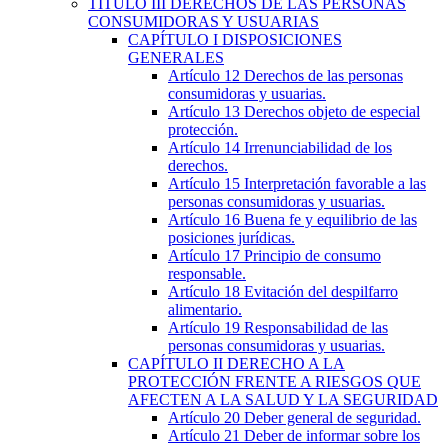
TÍTULO
III
DERECHOS DE LAS PERSONAS
CONSUMIDORAS Y USUARIAS
CAPÍTULO
I
DISPOSICIONES
GENERALES
Artículo 12
Derechos de las personas
consumidoras y usuarias.
Artículo 13
Derechos objeto de especial
protección.
Artículo 14
Irrenunciabilidad de los
derechos.
Artículo 15
Interpretación favorable a las
personas consumidoras y usuarias.
Artículo 16
Buena fe y equilibrio de las
posiciones jurídicas.
Artículo 17
Principio de consumo
responsable.
Artículo 18
Evitación del despilfarro
alimentario.
Artículo 19
Responsabilidad de las
personas consumidoras y usuarias.
CAPÍTULO
II
DERECHO A LA
PROTECCIÓN FRENTE A RIESGOS QUE
AFECTEN A LA SALUD Y LA SEGURIDAD
Artículo 20
Deber general de seguridad.
Artículo 21
Deber de informar sobre los