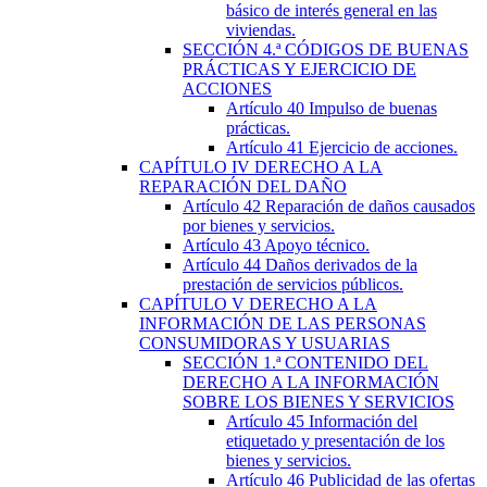
básico de interés general en las
viviendas.
SECCIÓN
4.ª
CÓDIGOS DE BUENAS
PRÁCTICAS Y EJERCICIO DE
ACCIONES
Artículo 40
Impulso de buenas
prácticas.
Artículo 41
Ejercicio de acciones.
CAPÍTULO
IV
DERECHO A LA
REPARACIÓN DEL DAÑO
Artículo 42
Reparación de daños causados
por bienes y servicios.
Artículo 43
Apoyo técnico.
Artículo 44
Daños derivados de la
prestación de servicios públicos.
CAPÍTULO
V
DERECHO A LA
INFORMACIÓN DE LAS PERSONAS
CONSUMIDORAS Y USUARIAS
SECCIÓN
1.ª
CONTENIDO DEL
DERECHO A LA INFORMACIÓN
SOBRE LOS BIENES Y SERVICIOS
Artículo 45
Información del
etiquetado y presentación de los
bienes y servicios.
Artículo 46
Publicidad de las ofertas