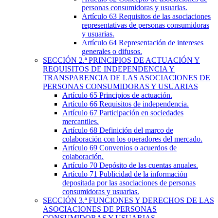
personas consumidoras y usuarias.
Artículo 63
Requisitos de las asociaciones
representativas de personas consumidoras
y usuarias.
Artículo 64
Representación de intereses
generales o difusos.
SECCIÓN
2.ª
PRINCIPIOS DE ACTUACIÓN Y
REQUISITOS DE INDEPENDENCIA Y
TRANSPARENCIA DE LAS ASOCIACIONES DE
PERSONAS CONSUMIDORAS Y USUARIAS
Artículo 65
Principios de actuación.
Artículo 66
Requisitos de independencia.
Artículo 67
Participación en sociedades
mercantiles.
Artículo 68
Definición del marco de
colaboración con los operadores del mercado.
Artículo 69
Convenios o acuerdos de
colaboración.
Artículo 70
Depósito de las cuentas anuales.
Artículo 71
Publicidad de la información
depositada por las asociaciones de personas
consumidoras y usuarias.
SECCIÓN
3.ª
FUNCIONES Y DERECHOS DE LAS
ASOCIACIONES DE PERSONAS
CONSUMIDORAS Y USUARIAS