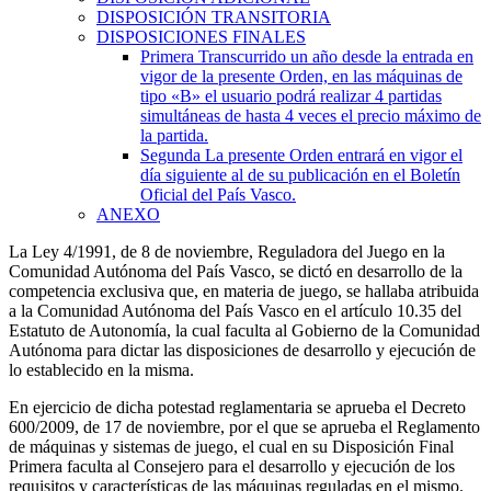
DISPOSICIÓN TRANSITORIA
DISPOSICIONES FINALES
Primera
Transcurrido un año desde la entrada en
vigor de la presente Orden, en las máquinas de
tipo «B» el usuario podrá realizar 4 partidas
simultáneas de hasta 4 veces el precio máximo de
la partida.
Segunda
La presente Orden entrará en vigor el
día siguiente al de su publicación en el Boletín
Oficial del País Vasco.
ANEXO
La Ley 4/1991, de 8 de noviembre, Reguladora del Juego en la
Comunidad Autónoma del País Vasco, se dictó en desarrollo de la
competencia exclusiva que, en materia de juego, se hallaba atribuida
a la Comunidad Autónoma del País Vasco en el artículo 10.35 del
Estatuto de Autonomía, la cual faculta al Gobierno de la Comunidad
Autónoma para dictar las disposiciones de desarrollo y ejecución de
lo establecido en la misma.
En ejercicio de dicha potestad reglamentaria se aprueba el Decreto
600/2009, de 17 de noviembre, por el que se aprueba el Reglamento
de máquinas y sistemas de juego, el cual en su Disposición Final
Primera faculta al Consejero para el desarrollo y ejecución de los
requisitos y características de las máquinas reguladas en el mismo.