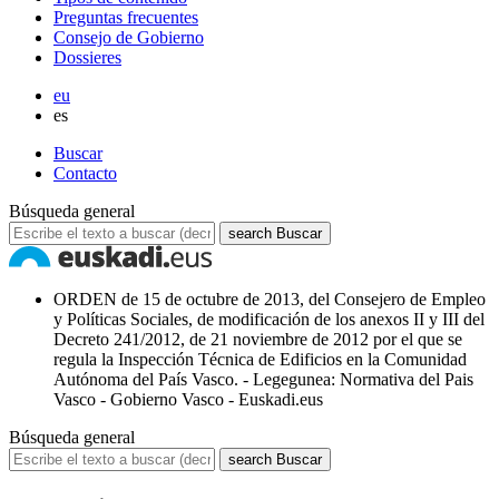
Preguntas frecuentes
Consejo de Gobierno
Dossieres
eu
es
Buscar
Contacto
Búsqueda general
search
Buscar
ORDEN de 15 de octubre de 2013, del Consejero de Empleo
y Políticas Sociales, de modificación de los anexos II y III del
Decreto 241/2012, de 21 noviembre de 2012 por el que se
regula la Inspección Técnica de Edificios en la Comunidad
Autónoma del País Vasco. - Legegunea: Normativa del Pais
Vasco - Gobierno Vasco - Euskadi.eus
Búsqueda general
search
Buscar