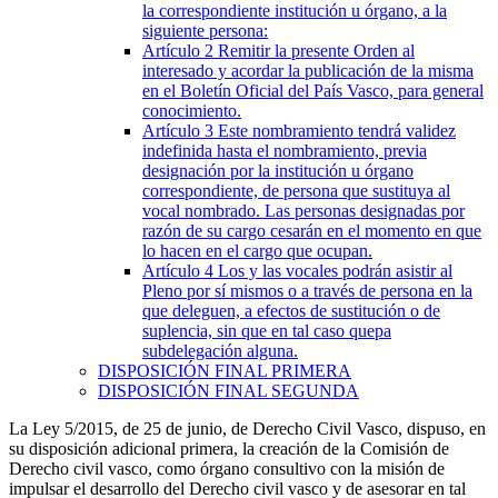
la correspondiente institución u órgano, a la
siguiente persona:
Artículo 2
Remitir la presente Orden al
interesado y acordar la publicación de la misma
en el Boletín Oficial del País Vasco, para general
conocimiento.
Artículo 3
Este nombramiento tendrá validez
indefinida hasta el nombramiento, previa
designación por la institución u órgano
correspondiente, de persona que sustituya al
vocal nombrado. Las personas designadas por
razón de su cargo cesarán en el momento en que
lo hacen en el cargo que ocupan.
Artículo 4
Los y las vocales podrán asistir al
Pleno por sí mismos o a través de persona en la
que deleguen, a efectos de sustitución o de
suplencia, sin que en tal caso quepa
subdelegación alguna.
DISPOSICIÓN FINAL PRIMERA
DISPOSICIÓN FINAL SEGUNDA
La Ley 5/2015, de 25 de junio, de Derecho Civil Vasco, dispuso, en
su disposición adicional primera, la creación de la Comisión de
Derecho civil vasco, como órgano consultivo con la misión de
impulsar el desarrollo del Derecho civil vasco y de asesorar en tal