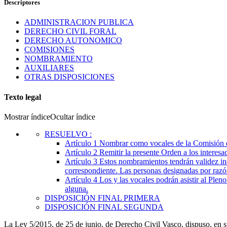
Descriptores
ADMINISTRACION PUBLICA
DERECHO CIVIL FORAL
DERECHO AUTONOMICO
COMISIONES
NOMBRAMIENTO
AUXILIARES
OTRAS DISPOSICIONES
Texto legal
Mostrar índice
Ocultar índice
RESUELVO
:
Artículo 1
Nombrar como vocales de la Comisión de 
Artículo 2
Remitir la presente Orden a los interesa
Artículo 3
Estos nombramientos tendrán validez ind
correspondiente. Las personas designadas por razó
Artículo 4
Los y las vocales podrán asistir al Plen
alguna.
DISPOSICIÓN FINAL PRIMERA
DISPOSICIÓN FINAL SEGUNDA
La Ley 5/2015, de 25 de junio, de Derecho Civil Vasco, dispuso, en s