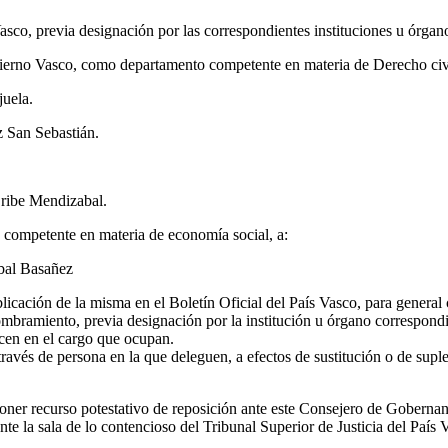
o, previa designación por las correspondientes instituciones u órganos
rno Vasco, como departamento competente en materia de Derecho civil,
juela.
z San Sebastián.
Oribe Mendizabal.
competente en materia de economía social, a:
bal Basañez
blicación de la misma en el Boletín Oficial del País Vasco, para general
mbramiento, previa designación por la institución u órgano correspondi
cen en el cargo que ocupan.
 través de persona en la que deleguen, a efectos de sustitución o de sup
rponer recurso potestativo de reposición ante este Consejero de Gobernan
nte la sala de lo contencioso del Tribunal Superior de Justicia del País V