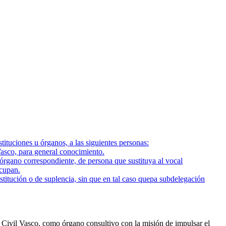
tuciones u órganos, a las siguientes personas:
 Vasco, para general conocimiento.
órgano correspondiente, de persona que sustituya al vocal
ocupan.
ustitución o de suplencia, sin que en tal caso quepa subdelegación
 Civil Vasco, como órgano consultivo con la misión de impulsar el