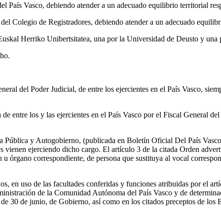
del País Vasco, debiendo atender a un adecuado equilibrio territorial re
del Colegio de Registradores, debiendo atender a un adecuado equilibrio
/ Euskal Herriko Unibertsitatea, una por la Universidad de Deusto y un
ho.
al del Poder Judicial, de entre los ejercientes en el País Vasco, siemp
 de entre los y las ejercientes en el País Vasco por el Fiscal General d
Pública y Autogobierno, (publicada en Boletín Oficial Del País Vasco
 vienen ejerciendo dicho cargo. El artículo 3 de la citada Orden adve
ón u órgano correspondiente, de persona que sustituya al vocal correspo
nos, en uso de las facultades conferidas y funciones atribuidas por el ar
ministración de la Comunidad Autónoma del País Vasco y de determinac
, de 30 de junio, de Gobierno, así como en los citados preceptos de los