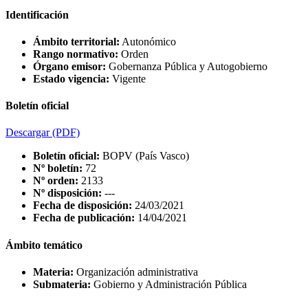
Identificación
Ámbito territorial:
Autonómico
Rango normativo:
Orden
Órgano emisor:
Gobernanza Pública y Autogobierno
Estado vigencia:
Vigente
Boletín oficial
Descargar
(PDF)
Boletín oficial:
BOPV (País Vasco)
Nº boletín:
72
Nº orden:
2133
Nº disposición:
---
Fecha de disposición:
24/03/2021
Fecha de publicación:
14/04/2021
Ámbito temático
Materia:
Organización administrativa
Submateria:
Gobierno y Administración Pública