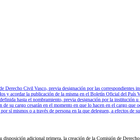
Derecho Civil Vasco, previa designación por las correspondientes insti
dos y acordar la publicación de la misma en el Boletín Oficial del País
efinida hasta el nombramiento, previa designación por la institución u 
n de su cargo cesarán en el momento en que lo hacen en el cargo que 
o por sí mismos o a través de persona en la que deleguen, a efectos de s
u disposición adicional primera, la creación de la Comisión de Derecho