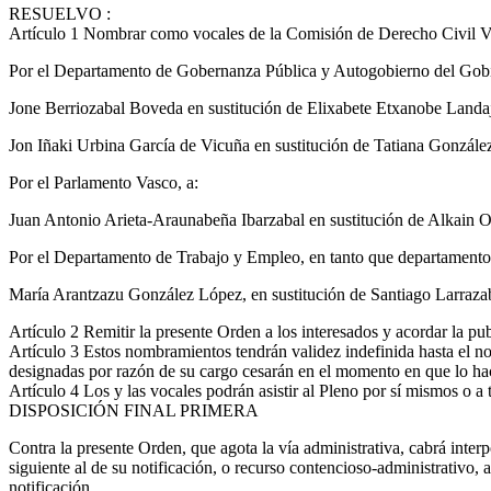
RESUELVO
:
Artículo 1
Nombrar como vocales de la Comisión de Derecho Civil Vasc
Por el Departamento de Gobernanza Pública y Autogobierno del Gobie
Jone Berriozabal Boveda en sustitución de Elixabete Etxanobe Landa
Jon Iñaki Urbina García de Vicuña en sustitución de Tatiana Gonzále
Por el Parlamento Vasco, a:
Juan Antonio Arieta-Araunabeña Ibarzabal en sustitución de Alkain 
Por el Departamento de Trabajo y Empleo, en tanto que departamento 
María Arantzazu González López, en sustitución de Santiago Larraza
Artículo 2
Remitir la presente Orden a los interesados y acordar la pu
Artículo 3
Estos nombramientos tendrán validez indefinida hasta el no
designadas por razón de su cargo cesarán en el momento en que lo ha
Artículo 4
Los y las vocales podrán asistir al Pleno por sí mismos o a
DISPOSICIÓN FINAL PRIMERA
Contra la presente Orden, que agota la vía administrativa, cabrá inte
siguiente al de su notificación, o recurso contencioso-administrativo, a
notificación.