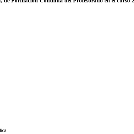
, de Formación Continua del Profesorado en el curso 
lica