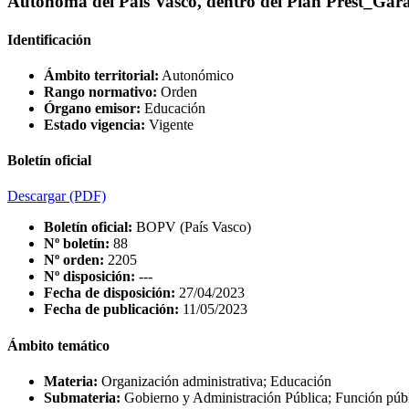
Autónoma del País Vasco, dentro del Plan Prest_Gara
Identificación
Ámbito territorial:
Autonómico
Rango normativo:
Orden
Órgano emisor:
Educación
Estado vigencia:
Vigente
Boletín oficial
Descargar
(PDF)
Boletín oficial:
BOPV (País Vasco)
Nº boletín:
88
Nº orden:
2205
Nº disposición:
---
Fecha de disposición:
27/04/2023
Fecha de publicación:
11/05/2023
Ámbito temático
Materia:
Organización administrativa; Educación
Submateria:
Gobierno y Administración Pública; Función púb