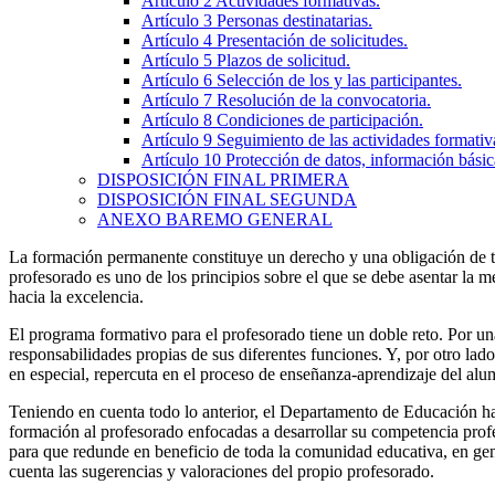
Artículo 2
Actividades formativas.
Artículo 3
Personas destinatarias.
Artículo 4
Presentación de solicitudes.
Artículo 5
Plazos de solicitud.
Artículo 6
Selección de los y las participantes.
Artículo 7
Resolución de la convocatoria.
Artículo 8
Condiciones de participación.
Artículo 9
Seguimiento de las actividades formativ
Artículo 10
Protección de datos, información básic
DISPOSICIÓN FINAL PRIMERA
DISPOSICIÓN FINAL SEGUNDA
ANEXO
BAREMO GENERAL
La formación permanente constituye un derecho y una obligación de to
profesorado es uno de los principios sobre el que se debe asentar la m
hacia la excelencia.
El programa formativo para el profesorado tiene un doble reto. Por una
responsabilidades propias de sus diferentes funciones. Y, por otro lado
en especial, repercuta en el proceso de enseñanza-aprendizaje del alum
Teniendo en cuenta todo lo anterior, el Departamento de Educación ha 
formación al profesorado enfocadas a desarrollar su competencia profes
para que redunde en beneficio de toda la comunidad educativa, en gene
cuenta las sugerencias y valoraciones del propio profesorado.