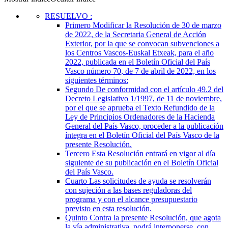
RESUELVO
:
Primero
Modificar la Resolución de 30 de marzo
de 2022, de la Secretaria General de Acción
Exterior, por la que se convocan subvenciones a
los Centros Vascos-Euskal Etxeak, para el año
2022, publicada en el Boletín Oficial del País
Vasco número 70, de 7 de abril de 2022, en los
siguientes términos:
Segundo
De conformidad con el artículo 49.2 del
Decreto Legislativo 1/1997, de 11 de noviembre,
por el que se aprueba el Texto Refundido de la
Ley de Principios Ordenadores de la Hacienda
General del País Vasco, proceder a la publicación
íntegra en el Boletín Oficial del País Vasco de la
presente Resolución.
Tercero
Esta Resolución entrará en vigor al día
siguiente de su publicación en el Boletín Oficial
del País Vasco.
Cuarto
Las solicitudes de ayuda se resolverán
con sujeción a las bases reguladoras del
programa y con el alcance presupuestario
previsto en esta resolución.
Quinto
Contra la presente Resolución, que agota
la vía administrativa, podrá interponerse, con