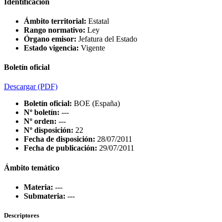
Identificación
Ámbito territorial:
Estatal
Rango normativo:
Ley
Órgano emisor:
Jefatura del Estado
Estado vigencia:
Vigente
Boletín oficial
Descargar
(PDF)
Boletín oficial:
BOE (España)
Nº boletín:
---
Nº orden:
---
Nº disposición:
22
Fecha de disposición:
28/07/2011
Fecha de publicación:
29/07/2011
Ámbito temático
Materia:
---
Submateria:
---
Descriptores