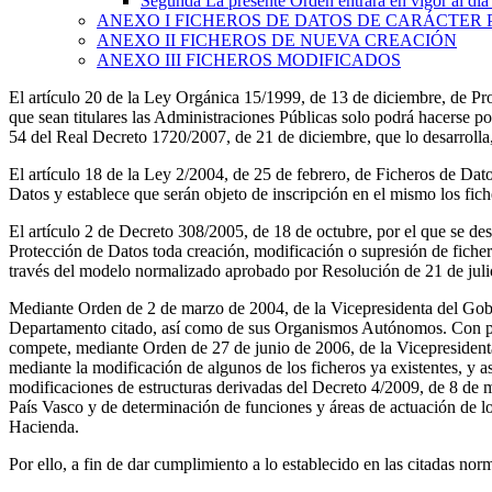
Segunda
La presente Orden entrará en vigor al día 
ANEXO I
FICHEROS DE DATOS DE CARÁCTER
ANEXO II
FICHEROS DE NUEVA CREACIÓN
ANEXO III
FICHEROS MODIFICADOS
El artículo 20 de la Ley Orgánica 15/1999, de 13 de diciembre, de Pro
que sean titulares las Administraciones Públicas solo podrá hacerse por
54 del Real Decreto 1720/2007, de 21 de diciembre, que lo desarrolla,
El artículo 18 de la Ley 2/2004, de 25 de febrero, de Ficheros de Dat
Datos y establece que serán objeto de inscripción en el mismo los fic
El artículo 2 de Decreto 308/2005, de 18 de octubre, por el que se d
Protección de Datos toda creación, modificación o supresión de fichero
través del modelo normalizado aprobado por Resolución de 21 de julio
Mediante Orden de 2 de marzo de 2004, de la Vicepresidenta del Gobie
Departamento citado, así como de sus Organismos Autónomos. Con post
compete, mediante Orden de 27 de junio de 2006, de la Vicepresidenta
mediante la modificación de algunos de los ficheros ya existentes, y a
modificaciones de estructuras derivadas del Decreto 4/2009, de 8 de
País Vasco y de determinación de funciones y áreas de actuación de l
Hacienda.
Por ello, a fin de dar cumplimiento a lo establecido en las citadas nor