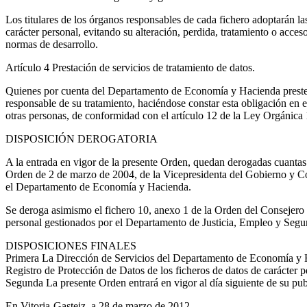
Los titulares de los órganos responsables de cada fichero adoptarán las
carácter personal, evitando su alteración, perdida, tratamiento o acce
normas de desarrollo.
Artículo 4
Prestación de servicios de tratamiento de datos.
Quienes por cuenta del Departamento de Economía y Hacienda presten s
responsable de su tratamiento, haciéndose constar esta obligación en el 
otras personas, de conformidad con el artículo 12 de la Ley Orgánica
DISPOSICIÓN DEROGATORIA
A la entrada en vigor de la presente Orden, quedan derogadas cuantas d
Orden de 2 de marzo de 2004, de la Vicepresidenta del Gobierno y Con
el Departamento de Economía y Hacienda.
Se deroga asimismo el fichero 10, anexo 1 de la Orden del Consejero d
personal gestionados por el Departamento de Justicia, Empleo y Seg
DISPOSICIONES FINALES
Primera
La Dirección de Servicios del Departamento de Economía y Ha
Registro de Protección de Datos de los ficheros de datos de carácter
Segunda
La presente Orden entrará en vigor al día siguiente de su pub
En Vitoria-Gasteiz, a 28 de marzo de 2012.