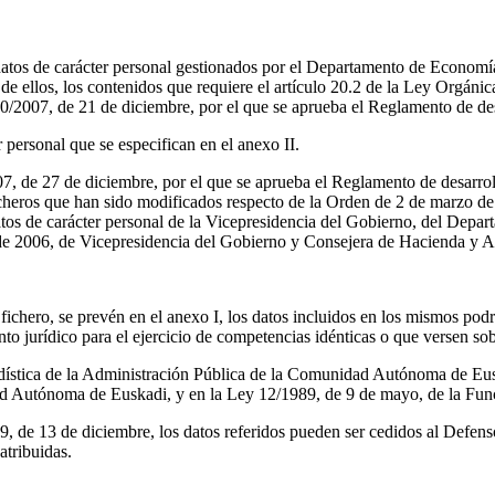
 datos de carácter personal gestionados por el Departamento de Economí
de ellos, los contenidos que requiere el artículo 20.2 de la Ley Orgán
20/2007, de 21 de diciembre, por el que se aprueba el Reglamento de de
r personal que se especifican en el anexo II.
7, de 27 de diciembre, por el que se aprueba el Reglamento de desarro
 ficheros que han sido modificados respecto de la Orden de 2 de marzo 
datos de carácter personal de la Vicepresidencia del Gobierno, del De
e 2006, de Vicepresidencia del Gobierno y Consejera de Hacienda y Ad
 fichero, se prevén en el anexo I, los datos incluidos en los mismos pod
 jurídico para el ejercicio de competencias idénticas o que versen sob
adística de la Administración Pública de la Comunidad Autónoma de Eusk
ad Autónoma de Euskadi, y en la Ley 12/1989, de 9 de mayo, de la Func
 de 13 de diciembre, los datos referidos pueden ser cedidos al Defensor 
atribuidas.