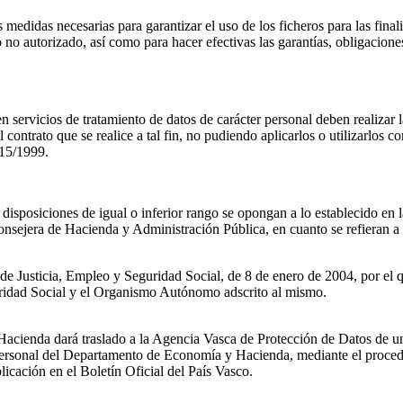
 medidas necesarias para garantizar el uso de los ficheros para las fina
so no autorizado, así como para hacer efectivas las garantías, obligaci
ervicios de tratamiento de datos de carácter personal deben realizar 
contrato que se realice a tal fin, no pudiendo aplicarlos o utilizarlos co
 15/1999.
isposiciones de igual o inferior rango se opongan a lo establecido en la
sejera de Hacienda y Administración Pública, en cuanto se refieran a f
e Justicia, Empleo y Seguridad Social, de 8 de enero de 2004, por el q
uridad Social y el Organismo Autónomo adscrito al mismo.
cienda dará traslado a la Agencia Vasca de Protección de Datos de una
 personal del Departamento de Economía y Hacienda, mediante el procedi
licación en el Boletín Oficial del País Vasco.