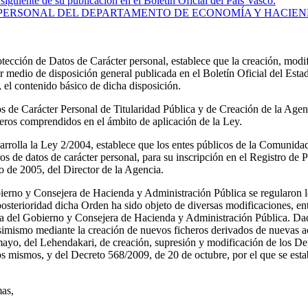
siguiente de su publicación en el Boletín Oficial del País Vasco.
 PERSONAL DEL DEPARTAMENTO DE ECONOMÍA Y HACIE
tección de Datos de Carácter personal, establece que la creación, modif
 medio de disposición general publicada en el Boletín Oficial del Estado
 el contenido básico de dicha disposición.
os de Carácter Personal de Titularidad Pública y de Creación de la Agen
heros comprendidos en el ámbito de aplicación de la Ley.
esarrolla la Ley 2/2004, establece que los entes públicos de la Comunid
s de datos de carácter personal, para su inscripción en el Registro de P
 de 2005, del Director de la Agencia.
rno y Consejera de Hacienda y Administración Pública se regularon los
erioridad dicha Orden ha sido objeto de diversas modificaciones, ent
 del Gobierno y Consejera de Hacienda y Administración Pública. Dado 
simismo mediante la creación de nuevos ficheros derivados de nuevas act
 mayo, del Lehendakari, de creación, supresión y modificación de los
os mismos, y del Decreto 568/2009, de 20 de octubre, por el que se est
mas,