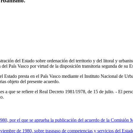
 Urbanismo.
tración del Estado sobre ordenación del territorio y del litoral y urba
del País Vasco por virtud de la disposición transitoria segunda de su 
el Estado presta en el País Vasco mediante el Instituto Nacional de Urb
rias objeto del presente acuerdo.
s a que se refiere el Real Decreto 1981/1978, de 15 de julio. - El perso
io.
 por el que se aprueba la publicación del acuerdo de la Comisión M
re de 1980, sobre traspaso de competencias y servicios del Estado