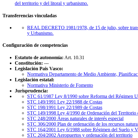
del territorio y del litoral y urbanismo.
Transferencias vinculadas
REAL DECRETO 1981/1978, de 15 de julio, sobre transfer
y Urbanismo.
Configuración de competencias
Estatuto de autonomía:
Art. 10.31
Constitución:
---
Legislación Pais Vasco:
Normativa Departamento de Medio Ambiente, Planificació
Legislación estatal:
Normativa Ministerio de Fomento
Jurisprudencia:
STC 61/1987 Ley 8/1990 sobre Reforma del Régimen Urb
STC 149/1991 Ley 22/1988 de Costas
STC 198/1991 Ley 22/1989 de Costas
STC 149/1998 Ley 4/1990 de Ordenación del Territorio 
STC 248/2000 Áreas naturales de interés especial
STC 306/2000 Plan de ordenación de los recursos natura
STC 164/2001 Ley 6/1988 sobre Régimen del Suelo y V
STC 204/2002 Aeropuertos y ordenación del territorio