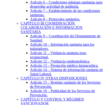
Artículo 6
– Condiciones mínimas sanitarias para
desarrollar actividad de auditoría.
Artículo 7
– Establecimiento de las condiciones
sanitarias.
Artículo 8
– Protocolos sanitarios.
CAPÍTULO
III
COORDINACIÓN,
COLABORACIÓN E INFORMACIÓN
SANITARIA
Artículo 9
– Coordinación del Departamento de
Sanidad.
Artículo 10
– Información sanitaria para los
trabajadores.
Artículo 11
– Vigilancia sanitaria post-
ocupacional.
Artículo 12
– Vigilancia epidemiológica.
Artículo 13
– Prestación médico-farmaceútica.
Artículo 14
– Sistema de información sanitaria de
Salud Laboral.
CAPÍTULO
IV
OTRAS DISPOSICIONES
Artículo 15
– Registro sanitario de los Servicios
de Prevención.
Artículo 16
– Publicidad de los Servicios de
Prevención.
CAPÍTULO
V
CONTROL Y RÉGIMEN
SANCIONADOR