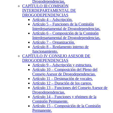
Drogodependencias.
CAPÍTULO
III
COMISIÓN
INTERDEPARTAMENTAL DE
DROGODEPENDENCIAS
Artículo 4
– Adscripción.
Artículo 5
– Funciones de la Comisión
Interdepartamental de Drogodependencias.
Artículo 6
– Composición de la Comisión
Interdepartamental de Drogodependencias.
Artículo 7
– Organización.
Artículo 8
– Reglamento interno de
funcionamiento.
CAPÍTULO
IV
CONSEJO ASESOR DE
DROGODEPENDENCIAS
Artículo 9
– Adscripción y estructura.
Artículo 10
– Composición del Pleno del
Consejo Asesor de Drogodependencias.
Artículo 11
– Designación de vocales.
Artículo 12
– Duración de los cargos.
Artículo 13
– Funciones del Consejo Asesor de
Drogodependencias.
Artículo 14
– Funciones y régimen de la
Comisión Permanente.
Artículo 15
– Composición de la Comisión
Permanente.