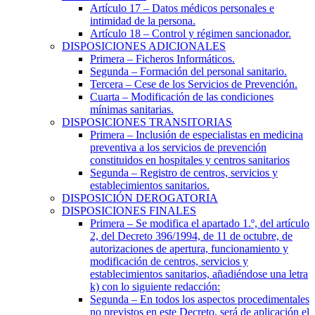
Artículo 17
– Datos médicos personales e
intimidad de la persona.
Artículo 18
– Control y régimen sancionador.
DISPOSICIONES ADICIONALES
Primera
– Ficheros Informáticos.
Segunda
– Formación del personal sanitario.
Tercera
– Cese de los Servicios de Prevención.
Cuarta
– Modificación de las condiciones
mínimas sanitarias.
DISPOSICIONES TRANSITORIAS
Primera
– Inclusión de especialistas en medicina
preventiva a los servicios de prevención
constituidos en hospitales y centros sanitarios
Segunda
– Registro de centros, servicios y
establecimientos sanitarios.
DISPOSICIÓN DEROGATORIA
DISPOSICIONES FINALES
Primera
– Se modifica el apartado 1.º, del artículo
2, del Decreto 396/1994, de 11 de octubre, de
autorizaciones de apertura, funcionamiento y
modificación de centros, servicios y
establecimientos sanitarios, añadiéndose una letra
k) con lo siguiente redacción:
Segunda
– En todos los aspectos procedimentales
no previstos en este Decreto, será de aplicación el