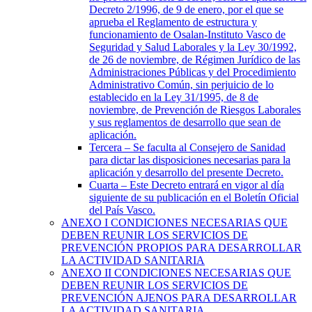
Decreto 2/1996, de 9 de enero, por el que se
aprueba el Reglamento de estructura y
funcionamiento de Osalan-Instituto Vasco de
Seguridad y Salud Laborales y la Ley 30/1992,
de 26 de noviembre, de Régimen Jurídico de las
Administraciones Públicas y del Procedimiento
Administrativo Común, sin perjuicio de lo
establecido en la Ley 31/1995, de 8 de
noviembre, de Prevención de Riesgos Laborales
y sus reglamentos de desarrollo que sean de
aplicación.
Tercera
– Se faculta al Consejero de Sanidad
para dictar las disposiciones necesarias para la
aplicación y desarrollo del presente Decreto.
Cuarta
– Este Decreto entrará en vigor al día
siguiente de su publicación en el Boletín Oficial
del País Vasco.
ANEXO I
CONDICIONES NECESARIAS QUE
DEBEN REUNIR LOS SERVICIOS DE
PREVENCIÓN PROPIOS PARA DESARROLLAR
LA ACTIVIDAD SANITARIA
ANEXO II
CONDICIONES NECESARIAS QUE
DEBEN REUNIR LOS SERVICIOS DE
PREVENCIÓN AJENOS PARA DESARROLLAR
LA ACTIVIDAD SANITARIA