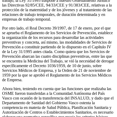
trabajo, la Ley 31/1995 traspone a nuestro Ordenamiento Jurídico
las Directivas 92/85/CEE, 94/33/CEE y 91/383/CEE, relativas a la
protección de la maternidad y de los jóvenes y al tratamiento de las
relaciones de trabajo temporales, de duración determinada y en
empresas de trabajo temporal.
Por otro lado, el Real Decreto 39/1997, de 17 de enero, por el que
se aprueba el Reglamento de los Servicios de Prevención, establece
la organización de los recursos para desarrollar las actividades
preventivas y concreta, así mismo, las modalidades de Servicios de
Prevención a constituir partiendo de lo dispuesto en el Capítulo IV
de la Ley 31/1995 antes citada. Como quiera que los Servicios de
Prevención abarcan las cuatro disciplinas preventivas, entre las que
se encuentra la Medicina del Trabajo, se vió la necesidad de derogar
específicamente el Decreto 1036/1959, de 10 de junio, sobre
Servicios Médicos de Empresa, y la Orden de 21 de noviembre de
1959 por la que se aprobó el Reglamento de los Servicios Médicos
de Empresa.
Ahora bien, teniendo en cuenta que las funciones que realizaba las
OSME fueron transferidas a la Comunidad Autónoma del País
Vasco con ocasión de la transferencia del INSALUD, y dado que el
Departamento de Sanidad del Gobierno Vasco ostenta la
competencia en materia de Salud Pública, Planificación Sanitaria y
Autorización de Centros o Establecimientos Sanitarios, es necesario
elaborar una normativa específica que recoja los criterios básicos