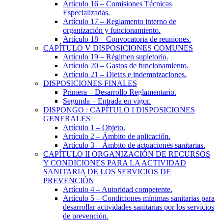
Artículo 16
– Comisiones Técnicas
Especializadas.
Artículo 17
– Reglamento interno de
organización y funcionamiento.
Artículo 18
– Convocatoria de reuniones.
CAPÍTULO
V
DISPOSICIONES COMUNES
Artículo 19
– Régimen supletorio.
Artículo 20
– Gastos de funcionamiento.
Artículo 21
– Dietas e indemnizaciones.
DISPOSICIONES FINALES
Primera
– Desarrollo Reglamentario.
Segunda
– Entrada en vigor.
DISPONGO
:
CAPÍTULO I DISPOSICIONES
GENERALES
Artículo 1
– Objeto.
Artículo 2
– Ámbito de aplicación.
Artículo 3
– Ámbito de actuaciones sanitarias.
CAPÍTULO
II
ORGANIZACIÓN DE RECURSOS
Y CONDICIONES PARA LA ACTIVIDAD
SANITARIA DE LOS SERVICIOS DE
PREVENCIÓN
Artículo 4
– Autoridad competente.
Artículo 5
– Condiciones mínimas sanitarias para
desarrollar actividades sanitarias por los servicios
de prevención.