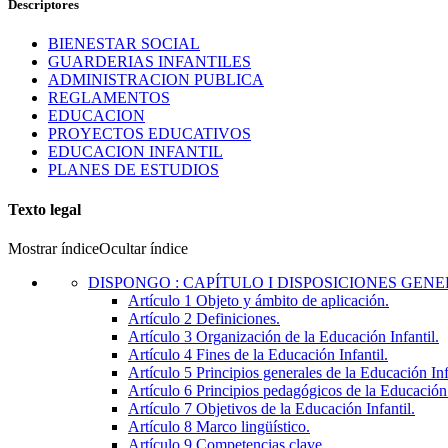
Descriptores
BIENESTAR SOCIAL
GUARDERIAS INFANTILES
ADMINISTRACION PUBLICA
REGLAMENTOS
EDUCACION
PROYECTOS EDUCATIVOS
EDUCACION INFANTIL
PLANES DE ESTUDIOS
Texto legal
Mostrar índice
Ocultar índice
DISPONGO
:
CAPÍTULO I DISPOSICIONES GEN
Artículo 1
Objeto y ámbito de aplicación.
Artículo 2
Definiciones.
Artículo 3
Organización de la Educación Infantil.
Artículo 4
Fines de la Educación Infantil.
Artículo 5
Principios generales de la Educación Inf
Artículo 6
Principios pedagógicos de la Educación 
Artículo 7
Objetivos de la Educación Infantil.
Artículo 8
Marco lingüístico.
Artículo 9
Competencias clave.