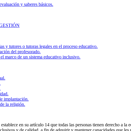
 evaluación y saberes básicos.
GESTIÓN
as y tutores o tutoras legales en el proceso educativo.
ación del profesorado.
 el marco de un sistema educativo inclusivo.
al.
.
.
idad.
de implantación.
e la religión.
ablece en su artículo 14 que todas las personas tienen derecho a la edu
usivos y de calidad, a fin de adquirir y mantener capacidades que les p