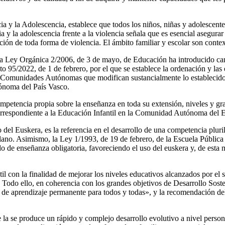
a y la Adolescencia, establece que todos los niños, niñas y adolescentes
a y la adolescencia frente a la violencia señala que es esencial asegura
nción de toda forma de violencia. El ámbito familiar y escolar son cont
la Ley Orgánica 2/2006, de 3 de mayo, de Educación ha introducido ca
o 95/2022, de 1 de febrero, por el que se establece la ordenación y las
s Comunidades Autónomas que modifican sustancialmente lo establecido e
tónoma del País Vasco.
competencia propia sobre la enseñanza en toda su extensión, niveles y
orrespondiente a la Educación Infantil en la Comunidad Autónoma del 
el Euskera, es la referencia en el desarrollo de una competencia pluri
ano. Asimismo, la Ley 1/1993, de 19 de febrero, de la Escuela Pública V
iodo de enseñanza obligatoria, favoreciendo el uso del euskera y, de es
til con la finalidad de mejorar los niveles educativos alcanzados por el
I. Todo ello, en coherencia con los grandes objetivos de Desarrollo So
 de aprendizaje permanente para todos y todas», y la recomendación de
la se produce un rápido y complejo desarrollo evolutivo a nivel personal