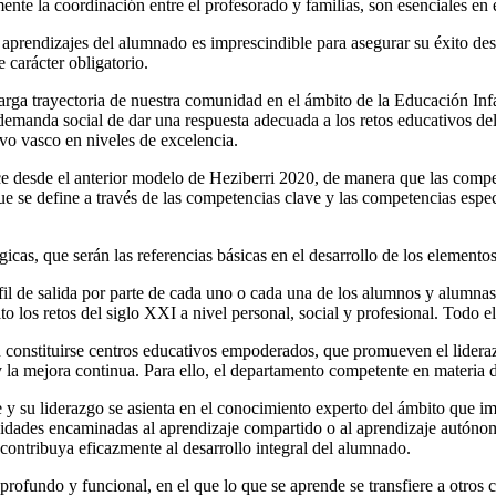
nte la coordinación entre el profesorado y familias, son esenciales en e
 aprendizajes del alumnado es imprescindible para asegurar su éxito des
 carácter obligatorio.
arga trayectoria de nuestra comunidad en el ámbito de la Educación Infan
 demanda social de dar una respuesta adecuada a los retos educativos de
ivo vasco en niveles de excelencia.
desde el anterior modelo de Heziberri 2020, de manera que las compete
se define a través de las competencias clave y las competencias especí
icas, que serán las referencias básicas en el desarrollo de los element
il de salida por parte de cada uno o cada una de los alumnos y alumnas, 
o los retos del siglo XXI a nivel personal, social y profesional. Todo e
 constituirse centros educativos empoderados, que promueven el lideraz
 la mejora continua. Para ello, el departamento competente en materia
e y su liderazgo se asienta en el conocimiento experto del ámbito que i
idades encaminadas al aprendizaje compartido o al aprendizaje autónomo
contribuya eficazmente al desarrollo integral del alumnado.
profundo y funcional, en el que lo que se aprende se transfiere a otros c