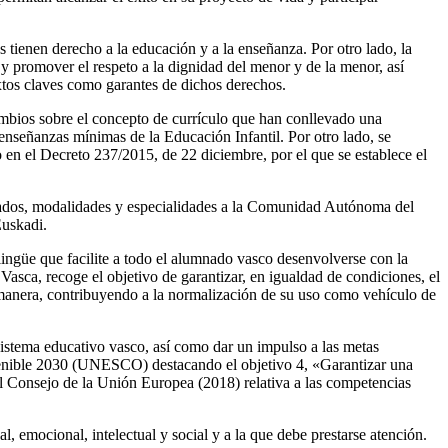
 tienen derecho a la educación y a la enseñanza. Por otro lado, la
r y promover el respeto a la dignidad del menor y de la menor, así
extos claves como garantes de dichos derechos.
mbios sobre el concepto de currículo que han conllevado una
 enseñanzas mínimas de la Educación Infantil. Por otro lado, se
n el Decreto 237/2015, de 22 diciembre, por el que se establece el
 grados, modalidades y especialidades a la Comunidad Autónoma del
Euskadi.
lingüe que facilite a todo el alumnado vasco desenvolverse con la
asca, recoge el objetivo de garantizar, en igualdad de condiciones, el
ta manera, contribuyendo a la normalización de su uso como vehículo de
 sistema educativo vasco, así como dar un impulso a las metas
stenible 2030 (UNESCO) destacando el objetivo 4, «Garantizar una
l Consejo de la Unión Europea (2018) relativa a las competencias
, emocional, intelectual y social y a la que debe prestarse atención.