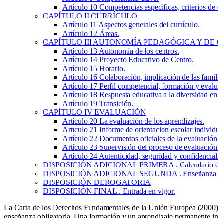
Artículo 10
Competencias específicas, criterios de
CAPÍTULO
II
CURRÍCULO
Artículo 11
Aspectos generales del currículo.
Artículo 12
Áreas.
CAPÍTULO
III
AUTONOMÍA PEDAGÓGICA Y DE 
Artículo 13
Autonomía de los centros.
Artículo 14
Proyecto Educativo de Centro.
Artículo 15
Horario.
Artículo 16
Colaboración, implicación de las famili
Artículo 17
Perfil competencial, formación y evalu
Artículo 18
Respuesta educativa a la diversidad en
Artículo 19
Transición.
CAPÍTULO
IV
EVALUACIÓN
Artículo 20
La evaluación de los aprendizajes.
Artículo 21
Informe de orientación escolar individu
Artículo 22
Documentos oficiales de la evaluación
Artículo 23
Supervisión del proceso de evaluación
Artículo 24
Autenticidad, seguridad y confidencial
DISPOSICIÓN ADICIONAL PRIMERA
. Calendario 
DISPOSICIÓN ADICIONAL SEGUNDA
. Enseñanza d
DISPOSICIÓN DEROGATORIA
DISPOSICIÓN FINAL
. Entrada en vigor.
La Carta de los Derechos Fundamentales de la Unión Europea (2000) est
enseñanza obligatoria. Una formación y un aprendizaje permanente incl