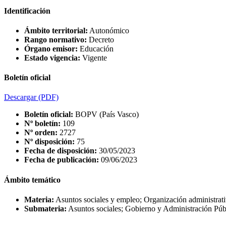
Identificación
Ámbito territorial:
Autonómico
Rango normativo:
Decreto
Órgano emisor:
Educación
Estado vigencia:
Vigente
Boletín oficial
Descargar
(PDF)
Boletín oficial:
BOPV (País Vasco)
Nº boletín:
109
Nº orden:
2727
Nº disposición:
75
Fecha de disposición:
30/05/2023
Fecha de publicación:
09/06/2023
Ámbito temático
Materia:
Asuntos sociales y empleo; Organización administrat
Submateria:
Asuntos sociales; Gobierno y Administración Púb