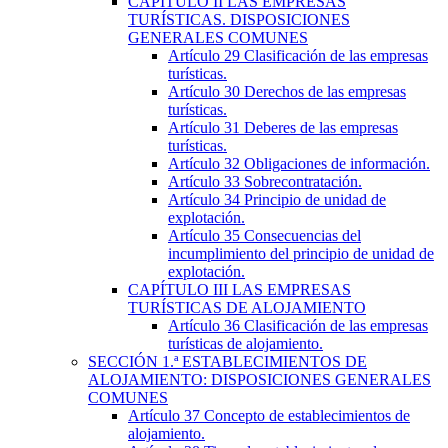
CAPÍTULO
II
LAS EMPRESAS
TURÍSTICAS. DISPOSICIONES
GENERALES COMUNES
Artículo 29
Clasificación de las empresas
turísticas.
Artículo 30
Derechos de las empresas
turísticas.
Artículo 31
Deberes de las empresas
turísticas.
Artículo 32
Obligaciones de información.
Artículo 33
Sobrecontratación.
Artículo 34
Principio de unidad de
explotación.
Artículo 35
Consecuencias del
incumplimiento del principio de unidad de
explotación.
CAPÍTULO
III
LAS EMPRESAS
TURÍSTICAS DE ALOJAMIENTO
Artículo 36
Clasificación de las empresas
turísticas de alojamiento.
SECCIÓN
1.ª
ESTABLECIMIENTOS DE
ALOJAMIENTO: DISPOSICIONES GENERALES
COMUNES
Artículo 37
Concepto de establecimientos de
alojamiento.