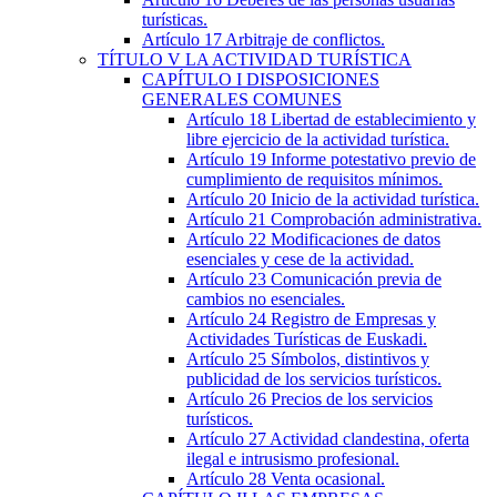
turísticas.
Artículo 17
Arbitraje de conflictos.
TÍTULO
V
LA ACTIVIDAD TURÍSTICA
CAPÍTULO
I
DISPOSICIONES
GENERALES COMUNES
Artículo 18
Libertad de establecimiento y
libre ejercicio de la actividad turística.
Artículo 19
Informe potestativo previo de
cumplimiento de requisitos mínimos.
Artículo 20
Inicio de la actividad turística.
Artículo 21
Comprobación administrativa.
Artículo 22
Modificaciones de datos
esenciales y cese de la actividad.
Artículo 23
Comunicación previa de
cambios no esenciales.
Artículo 24
Registro de Empresas y
Actividades Turísticas de Euskadi.
Artículo 25
Símbolos, distintivos y
publicidad de los servicios turísticos.
Artículo 26
Precios de los servicios
turísticos.
Artículo 27
Actividad clandestina, oferta
ilegal e intrusismo profesional.
Artículo 28
Venta ocasional.