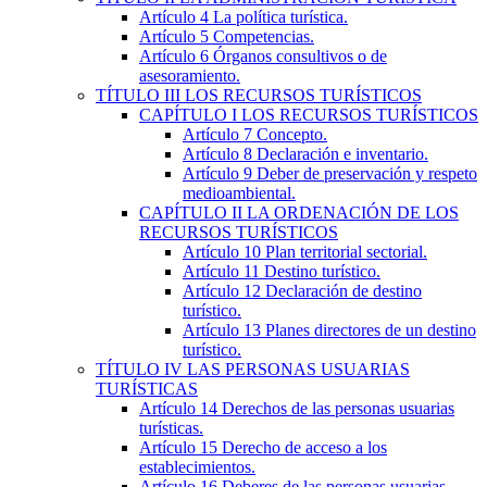
Artículo 4
La política turística.
Artículo 5
Competencias.
Artículo 6
Órganos consultivos o de
asesoramiento.
TÍTULO
III
LOS RECURSOS TURÍSTICOS
CAPÍTULO
I
LOS RECURSOS TURÍSTICOS
Artículo 7
Concepto.
Artículo 8
Declaración e inventario.
Artículo 9
Deber de preservación y respeto
medioambiental.
CAPÍTULO
II
LA ORDENACIÓN DE LOS
RECURSOS TURÍSTICOS
Artículo 10
Plan territorial sectorial.
Artículo 11
Destino turístico.
Artículo 12
Declaración de destino
turístico.
Artículo 13
Planes directores de un destino
turístico.
TÍTULO
IV
LAS PERSONAS USUARIAS
TURÍSTICAS
Artículo 14
Derechos de las personas usuarias
turísticas.
Artículo 15
Derecho de acceso a los
establecimientos.
Artículo 16
Deberes de las personas usuarias