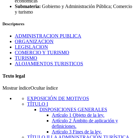
económicas
Submateria:
Gobierno y Administración Pública; Comercio
y turismo
Descriptores
ADMINISTRACION PUBLICA
ORGANIZACION
LEGISLACION
COMERCIO Y TURISMO
TURISMO
ALOJAMIENTOS TURISTICOS
Texto legal
Mostrar índice
Ocultar índice
EXPOSICIÓN DE MOTIVOS
TÍTULO
I
DISPOSICIONES GENERALES
Artículo 1
Objeto de la ley.
Artículo 2
Ámbito de aplicación y
definiciones.
Artículo 3
Fines de la ley.
TÍTULO
II
LA ADMINISTRACIÓN TURÍSTICA