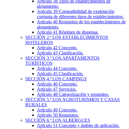
Artículo 38
Tipos de establecimientos de
alojamiento.
Artículo 39
Compatibilidad de explotación
conjunta de diferentes tipos de establecimientos.
Artículo 40
Requisitos de los establecimientos de
alojamiento.
Artículo 41
Régimen de dispensa.
SECCIÓN
2.ª
LOS ESTABLECIMIENTOS
HOTELEROS
Artículo 42
Concepto.
Artículo 43
Clasificación.
SECCIÓN
3.ª
LOS APARTAMENTOS
TURÍSTICOS
Artículo 44
Concepto.
Artículo 45
Clasificación.
SECCIÓN
4.ª
LOS CAMPINGS
Artículo 46
Concepto.
Artículo 47
Servicios.
Artículo 48
Categorización y requisitos.
SECCIÓN
5.ª
LOS AGROTURISMOS Y CASAS
RURALES
Artículo 49
Concepto.
Artículo 50
Requisitos.
SECCIÓN
6.ª
LOS ALBERGUES
Artículo 51
Concepto y ámbito de aplicación.