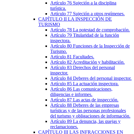
Artículo 76
Sujeción a la disciplina
turística.
Artículo 77
Sujeción a otros regímenes.
CAPÍTULO
II
LA INSPECCIÓN DE
TURISMO
Artículo 78
La potestad de comprobación.
Artículo 79
Titularidad de la función
inspectora.
Artículo 80
Funciones de la Inspección de
Turismo.
Artículo 81
Facultades.
Artículo 82
Acreditación y habilitación.
Artículo 83
Derechos del personal
inspector.
Artículo 84
Deberes del personal inspector.
Artículo 85
La actuación inspectora.
Artículo 86
Las comunicaciones,
diligencias e informes.
Artículo 87
Las actas de inspección.
Artículo 88
Deberes de las empresas
turísticas y de las personas profesionales
del turismo y obligaciones de información.
Artículo 89
La denuncia, las quejas y
reclamaciones.
CAPÍTULO
III
LAS INFRACCIONES EN