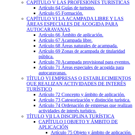
CAPÍTULO
V
LAS PROFESIONES TURÍSTICAS
Artículo 64
Guías de turismo.
Artículo 65
Formación.
CAPÍTULO
VI
LA ACAMPADA LIBRE Y LAS
ÁREAS ESPECIALES DE ACOGIDA PARA
AUTOCARAVANAS
Artículo 66
Ámbito de aplicación.
Artículo 67
Acampada libre.
Artículo 68
Áreas naturales de acampada.
Artículo 69
Zonas de acampada de titularidad
pública.
Artículo 70
Acampada provisional para eventos.
Artículo 71
Áreas especiales de acogida para
autocaravanas.
TÍTULO
VI
EMPRESAS O ESTABLECIMIENTOS
QUE REALIZAN ACTIVIDADES DE INTERÉS
TURÍSTICO
Artículo 72
Concepto y ámbito de aplicación.
Artículo 73
Categorización y distinción turística.
Artículo 74
Ordenación de empresas que realizan
actividades de interés turístico.
TÍTULO
VII
LA DISCIPLINA TURÍSTICA
CAPÍTULO
I
OBJETO Y ÁMBITO DE
APLICACIÓN
Artículo 75
Objeto y ámbito de aplicación.