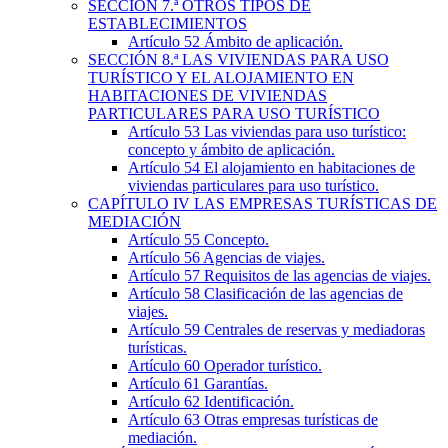
SECCIÓN
7.ª
OTROS TIPOS DE
ESTABLECIMIENTOS
Artículo 52
Ámbito de aplicación.
SECCIÓN
8.ª
LAS VIVIENDAS PARA USO
TURÍSTICO Y EL ALOJAMIENTO EN
HABITACIONES DE VIVIENDAS
PARTICULARES PARA USO TURÍSTICO
Artículo 53
Las viviendas para uso turístico:
concepto y ámbito de aplicación.
Artículo 54
El alojamiento en habitaciones de
viviendas particulares para uso turístico.
CAPÍTULO
IV
LAS EMPRESAS TURÍSTICAS DE
MEDIACIÓN
Artículo 55
Concepto.
Artículo 56
Agencias de viajes.
Artículo 57
Requisitos de las agencias de viajes.
Artículo 58
Clasificación de las agencias de
viajes.
Artículo 59
Centrales de reservas y mediadoras
turísticas.
Artículo 60
Operador turístico.
Artículo 61
Garantías.
Artículo 62
Identificación.
Artículo 63
Otras empresas turísticas de
mediación.