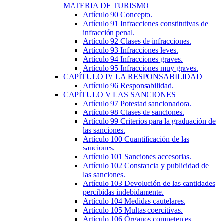
MATERIA DE TURISMO
Artículo 90
Concepto.
Artículo 91
Infracciones constitutivas de
infracción penal.
Artículo 92
Clases de infracciones.
Artículo 93
Infracciones leves.
Artículo 94
Infracciones graves.
Artículo 95
Infracciones muy graves.
CAPÍTULO
IV
LA RESPONSABILIDAD
Artículo 96
Responsabilidad.
CAPÍTULO
V
LAS SANCIONES
Artículo 97
Potestad sancionadora.
Artículo 98
Clases de sanciones.
Artículo 99
Criterios para la graduación de
las sanciones.
Artículo 100
Cuantificación de las
sanciones.
Artículo 101
Sanciones accesorias.
Artículo 102
Constancia y publicidad de
las sanciones.
Artículo 103
Devolución de las cantidades
percibidas indebidamente.
Artículo 104
Medidas cautelares.
Artículo 105
Multas coercitivas.
Artículo 106
Órganos competentes.