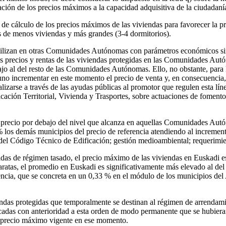
ación de los precios máximos a la capacidad adquisitiva de la ciudadaní
tema de cálculo de los precios máximos de las viviendas para favorecer
as de menos viviendas y más grandes (3-4 dormitorios).
utilizan en otras Comunidades Autónomas con parámetros económicos simi
os precios y rentas de las viviendas protegidas en las Comunidades Autó
ajo al del resto de las Comunidades Autónomas. Ello, no obstante, para l
tuno incrementar en este momento el precio de venta y, en consecuencia, 
lizarse a través de las ayudas públicas al promotor que regulen esta lí
ación Territorial, Vivienda y Trasportes, sobre actuaciones de fomento a
su precio por debajo del nivel que alcanza en aquellas Comunidades Aut
 los demás municipios del precio de referencia atendiendo al incremen
 del Código Técnico de Edificación; gestión medioambiental; requerimie
egidas de régimen tasado, el precio máximo de las viviendas en Euskadi e
aratas, el promedio en Euskadi es significativamente más elevado al de
ferencia, que se concreta en un 0,33 % en el módulo de los municipios d
viendas protegidas que temporalmente se destinan al régimen de arrendam
ficadas con anterioridad a esta orden de modo permanente que se hubie
el precio máximo vigente en ese momento.