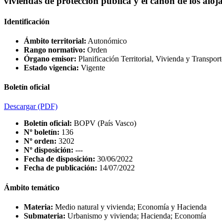
viviendas de protección pública y el canon de los aloj
Identificación
Ámbito territorial:
Autonómico
Rango normativo:
Orden
Órgano emisor:
Planificación Territorial, Vivienda y Transport
Estado vigencia:
Vigente
Boletín oficial
Descargar
(PDF)
Boletín oficial:
BOPV (País Vasco)
Nº boletín:
136
Nº orden:
3202
Nº disposición:
---
Fecha de disposición:
30/06/2022
Fecha de publicación:
14/07/2022
Ámbito temático
Materia:
Medio natural y vivienda; Economía y Hacienda
Submateria:
Urbanismo y vivienda; Hacienda; Economía