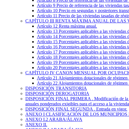
Artículo 8
Precio de referencia de las viviendas de
Artículo 9
Precio de referencia de las viviendas t
Artículo 10
Precio en segundas y posteriores trans
Artículo 11
Precio de las viviendas tasadas de ré
CAPÍTULO
III
RENTA MÁXIMA ANUAL DE LAS 
Artículo 12
Renta máxima anual.
Artículo 13
Porcentajes aplicables a las viviendas
Artículo 14
Porcentajes aplicables a las viviendas
Artículo 15
Porcentajes aplicables a las viviendas 
Artículo 16
Porcentajes aplicables a las viviendas
Artículo 17
Porcentajes aplicables a las viviendas
Artículo 18
Porcentajes aplicables a las viviendas
Artículo 19
Porcentajes aplicables a las viviendas
Artículo 20
Porcentajes aplicables a las viviendas
CAPÍTULO
IV
CANON MENSUAL POR OCUPACI
Artículo 21
Alojamientos dotacionales de régimen
Artículo 22
Alojamientos dotacionales de régimen 
DISPOSICIÓN TRANSITORIA
DISPOSICIÓN DEROGATORIA
DISPOSICIÓN FINAL PRIMERA
. Modificación de la
anuales ponderados exigibles para el acceso a la vivienda 
DISPOSICIÓN FINAL SEGUNDA
. Entrada en vigor.
ANEXO I
CLASIFICACIÓN DE LOS MUNICIPIOS
ANEXO I.2
ARABA/ÁLAVA
ANEXO II.