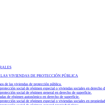
ERALES
 LAS VIVIENDAS DE PROTECCIÓN PÚBLICA
os de las viviendas de protección pública.
 protección social de régimen especial o viviendas sociales en derecho d
 protección social de régimen general en derecho de superficie.
asadas de régimen autonómico en derecho de superficie.
 protección social de régimen especial o viviendas sociales en propiedad