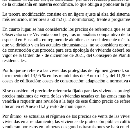
de la ciudadanía en materia económica, lo que obliga a ponderar la fij
La tercera modificación consiste en un ligero ajuste al alza del sis
más reducido, inferiores a 60 m2 (1-2 dormitorios), frente a program
En cuarto lugar, se han considerado los precios de referencia que se 
Observatorio de Vivienda concluye, tras un análisis comparativo de l
especial en Euskadi - en régimen de alquiler - es sensiblemente más b
que va dirigido y en las actuales circunstancias, no se considera opor
de construcción que proceda para esta tipología de vivienda deberá rea
vigor de la Orden de 7 de diciembre de 2021, del Consejero de Planific
residenciales.
Por lo que se refiere a las viviendas protegidas de régimen general, 
incremento del 13,95 % en los municipios del Anexo I.1 y del 11,90 %
costes de edificación: costes de construcción; adaptación a normativa
Si se considera el precio de referencia fijado para las viviendas prot
precios máximos de venta de las viviendas tasadas en las zonas más b
vendría a requerir una revisión a la baja de este último precio de re
ubican en el Anexo II.2 y resto de municipios.
Por último, se actualiza el régimen de los precios de venta de las vi
viviendas en arrendamiento, las viviendas de protección pública cali
vendieran por estos en primeras o segundas trasmisiones se hará en 