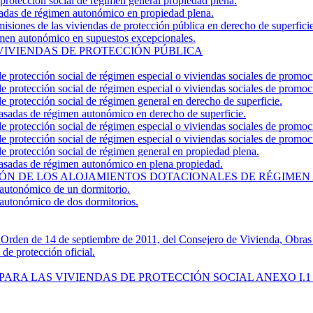
 protección social de régimen general propiedad plena.
asadas de régimen autonómico en propiedad plena.
misiones de las viviendas de protección pública en derecho de superficie
gimen autonómico en supuestos excepcionales.
VIVIENDAS DE PROTECCIÓN PÚBLICA
 de protección social de régimen especial o viviendas sociales de promoc
 de protección social de régimen especial o viviendas sociales de promoc
de protección social de régimen general en derecho de superficie.
 tasadas de régimen autonómico en derecho de superficie.
 de protección social de régimen especial o viviendas sociales de promo
 de protección social de régimen especial o viviendas sociales de promo
 de protección social de régimen general en propiedad plena.
 tasadas de régimen autonómico en plena propiedad.
ÓN DE LOS ALOJAMIENTOS DOTACIONALES DE RÉGIME
 autonómico de un dormitorio.
autonómico de dos dormitorios.
 Orden de 14 de septiembre de 2011, del Consejero de Vivienda, Obras P
de protección oficial.
 PARA LAS VIVIENDAS DE PROTECCIÓN SOCIAL ANEXO I.