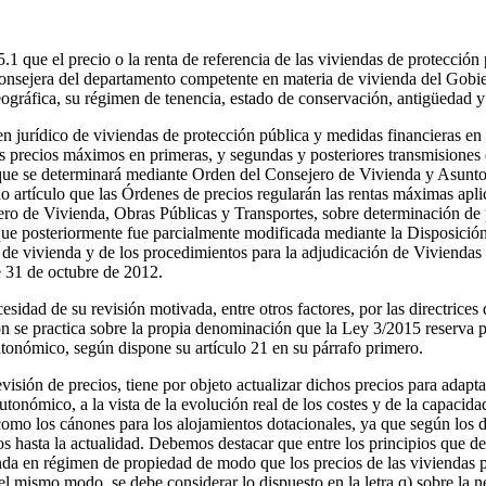
.1 que el precio o la renta de referencia de las viviendas de protección
consejera del departamento competente en materia de vivienda del Gobier
eográfica, su régimen de tenencia, estado de conservación, antigüedad 
 jurídico de viviendas de protección pública y medidas financieras en m
s precios máximos en primeras, y segundas y posteriores transmisiones d
ad que se determinará mediante Orden del Consejero de Vivienda y Asunt
artículo que las Órdenes de precios regularán las rentas máximas aplica
ero de Vivienda, Obras Públicas y Transportes, sobre determinación de 
que posteriormente fue parcialmente modificada mediante la Disposició
es de vivienda y de los procedimientos para la adjudicación de Viviend
e 31 de octubre de 2012.
cesidad de su revisión motivada, entre otros factores, por las directric
ón se practica sobre la propia denominación que la Ley 3/2015 reserva 
utonómico, según dispone su artículo 21 en su párrafo primero.
isión de precios, tiene por objeto actualizar dichos precios para adaptar
utonómico, a la vista de la evolución real de los costes y de la capacid
 como los cánones para los alojamientos dotacionales, ya que según los 
s hasta la actualidad. Debemos destacar que entre los principios que de
ivienda en régimen de propiedad de modo que los precios de las vivienda
l mismo modo, se debe considerar lo dispuesto en la letra q) sobre la ne