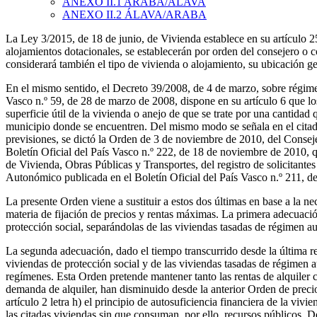
ANEXO II.1
ARABA/ÁLAVA
ANEXO II.2
ÁLAVA/ARABA
La Ley 3/2015, de 18 de junio, de Vivienda establece en su artículo 25
alojamientos dotacionales, se establecerán por orden del consejero o 
considerará también el tipo de vivienda o alojamiento, su ubicación g
En el mismo sentido, el Decreto 39/2008, de 4 de marzo, sobre régimen
Vasco n.º 59, de 28 de marzo de 2008, dispone en su artículo 6 que lo
superficie útil de la vivienda o anejo de que se trate por una cantid
municipio donde se encuentren. Del mismo modo se señala en el citado 
previsiones, se dictó la Orden de 3 de noviembre de 2010, del Consej
Boletín Oficial del País Vasco n.º 222, de 18 de noviembre de 2010, 
de Vivienda, Obras Públicas y Transportes, del registro de solicitant
Autonómico publicada en el Boletín Oficial del País Vasco n.º 211, d
La presente Orden viene a sustituir a estos dos últimas en base a la ne
materia de fijación de precios y rentas máximas. La primera adecuaci
protección social, separándolas de las viviendas tasadas de régimen a
La segunda adecuación, dado el tiempo transcurrido desde la última rev
viviendas de protección social y de las viviendas tasadas de régimen a
regímenes. Esta Orden pretende mantener tanto las rentas de alquiler
demanda de alquiler, han disminuido desde la anterior Orden de precio
artículo 2 letra h) el principio de autosuficiencia financiera de la v
las citadas viviendas sin que consuman, por ello, recursos públicos. De