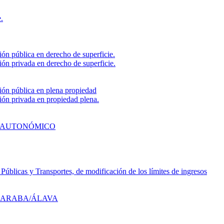
.
ión pública en derecho de superficie.
ión privada en derecho de superficie.
ción pública en plena propiedad
ción privada en propiedad plena.
N AUTONÓMICO
úblicas y Transportes, de modificación de los límites de ingresos
1 ARABA/ÁLAVA