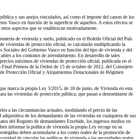
 pública y sus anejos vinculados, así como el importe del canon de los
no Vasco en función de la superficie de aquellos. A estos efectos se
y otros aspectos que se establezcan motivadamente.
ateria de vivienda y suelo, publicado en el Boletín Oficial del País
e viviendas de protección oficial, se calcularán multiplicando la
os Sociales del Gobierno Vasco en función del tipo de vivienda y del
bles a los contratos de arrendamiento. En desarrollo de tales
precios máximos de viviendas de protección oficial, publicada en el
n Final Primera de la Orden de 15 de octubre de 2012, del Consejero
as de Protección Oficial y Alojamientos Dotacionales de Régimen
es que marca la propia Ley 3/2015, de 18 de junio, de Vivienda en esta
para las viviendas de protección pública, que pasan a denominarse de
los a las circunstancias actuales, modulando el precio de las
ad adquisitiva de los demandantes de las viviendas en cualquiera de sus
datos del Registro de demandantes Etxebide, los ingresos medios en
ben informar la política de vivienda la propia Ley recoge en su
s protegidas deben acomodarse a los costes reales de la promoción de
cesidad de vincular las políticas de vivienda a las necesidades reales