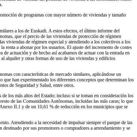
a.
 la promoción de programas con mayor número de viviendas y tamaño
lares a los de Euskadi. A estos efectos, el último informe del
nomas, que el precio de las viviendas de protección de régimen
as viviendas de régimen especial y atendiendo a los colectivos a los
la renta a abonar por los usuarios. El ajuste del incremento de costes
nea de actuación y de hecho así acabamos de actuar con la entrada en
l alquiler y otras formas de uso de las viviendas y edificios
ónomas con características de mercado similares, aplicándose un
to que han experimentado los diferentes conceptos que determinan los
ntos de Seguridad y Salud, entre otros.
s de los más altos del Estado; incluso si se toman en consideración los
l resto de las Comunidades Autónomas, incluidas las más caras; lo que
el Anexo II.1 y de un 10,61 % de reducción en los municipios que se
iento. Atendiendo a la necesidad de impulsar siempre el parque de las
ran destinado por sus promotores o compradores a arrendamiento y se