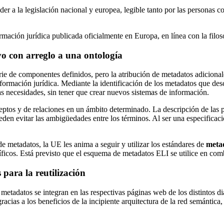
r a la legislación nacional y europea, legible tanto por las personas c
ormación jurídica publicada oficialmente en Europa, en línea con la filo
ivo con arreglo a una ontología
rie de componentes definidos, pero la atribución de metadatos adicional
formación jurídica. Mediante la identificación de los metadatos que descr
ias necesidades, sin tener que crear nuevos sistemas de información.
tos y de relaciones en un ámbito determinado. La descripción de las pro
en evitar las ambigüedades entre los términos. Al ser una especificaci
 de metadatos, la UE les anima a seguir y utilizar los estándares de
meta
ecíficos. Está previsto que el esquema de metadatos ELI se utilice en c
para la reutilización
tadatos se integran en las respectivas páginas web de los distintos diar
acias a los beneficios de la incipiente arquitectura de la red semántic